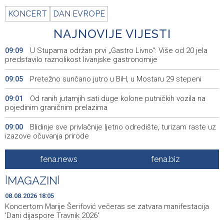
KONCERT
DAN EVROPE
NAJNOVIJE VIJESTI
U Stupama održan prvi „Gastro Livno“: Više od 20 jela
09:09
predstavilo raznolikost livanjske gastronomije
Pretežno sunčano jutro u BiH, u Mostaru 29 stepeni
09:05
Od ranih jutarnjih sati duge kolone putničkih vozila na
09:01
pojedinim graničnim prelazima
Blidinje sve privlačnije ljetno odredište, turizam raste uz
09:00
izazove očuvanja prirode
Najave događaja za 9. 8. 2026. godine (nedjelja)
08:55
fena.news
fena.biz
Nova slikovnica Anite Lovrić djecu kroz ilustracije uvodi
08:30
|
MAGAZIN
|
u radosna otajstva krunice
08.08.2026 18:05
HZHM: U sudaru vlakova zbrinute 24 ozlijeđene osobe,
20:31
Koncertom Marije Šerifović večeras se zatvara manifestacija
12 zadržano na liječenju
'Dani dijaspore Travnik 2026'