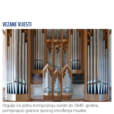
VEZANE VIJESTI
Orgulje će jednu kompoziciju svirati do 2640. godine,
pomjerajući granice sporog izvođenja muzike