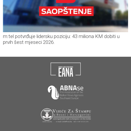
m:tel potvrđuje lidersku poziciju: 43 miliona KM dobiti u
prvih šest mjeseci 2026.