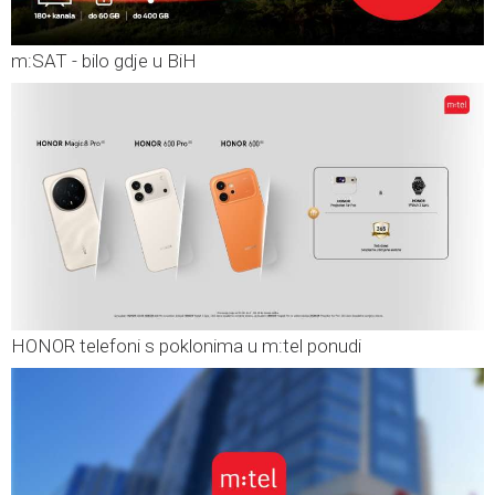
m:SAT - bilo gdje u BiH
HONOR telefoni s poklonima u m:tel ponudi