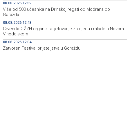
08.08.2026 12:59
Metković: Na Maratonu lađa se natječe 31 ekipa
20:22
Više od 500 učesnika na Drinskoj regati od Modrana do
Goražda
Tomislavgrad: Veterani Vojne policije HVO-a odali
20:15
počast poginulim braniteljima
08.08.2026 12:48
Crveni križ ŽZH organizira ljetovanje za djecu i mlade u Novom
Najave događaja za 9. 8. 2026. godine (nedjelja)
18:54
Vinodolskom
08.08.2026 12:04
Zatvoren Festival prijateljstva u Goraždu