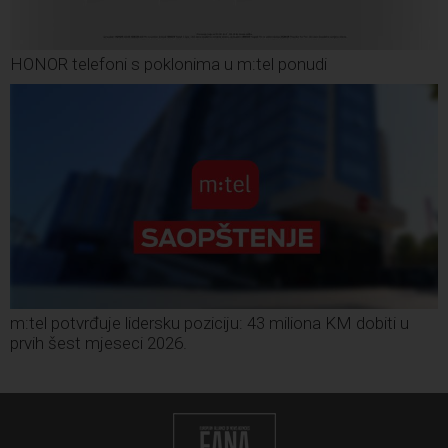
HONOR telefoni s poklonima u m:tel ponudi
m:tel potvrđuje lidersku poziciju: 43 miliona KM dobiti u
prvih šest mjeseci 2026.