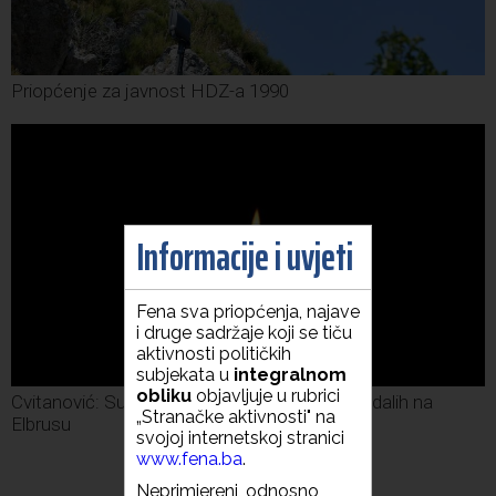
Priopćenje za javnost HDZ-a 1990
Informacije i uvjeti
Fena sva priopćenja, najave
i druge sadržaje koji se tiču
aktivnosti političkih
subjekata u
integralnom
obliku
objavljuje u rubrici
Cvitanović: Sućut obiteljima i prijateljima stradalih na
„Stranačke aktivnosti" na
Elbrusu
svojoj internetskoj stranici
www.fena.ba
.
Neprimjereni, odnosno