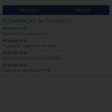
Borac minimalnom pobjedom stekao prednost protiv
22:45
Vitebska
fena.news
fena.biz
Bacačice kugle Bešlija i Baručija bez plasmana u finale
21:54
|
STRANAČKE AKTIVNOSTI
|
juniorskog SP-a
06.08.2026 12:35
Počeo memorijalni turnir 'Streetball Tomislavgrad 2026.
20:36
Saopćenje za javnost SDA
Branimir Mašić Bani'
06.08.2026 09:48
Priopćenje za javnost HSP-a BiH
Na Vilsonovom šetalištu u Sarajevu predstavljeno 50
20:26
luksuznih i sportskih automobila
05.08.2026 18:56
Priopćenje za javnost HDZ-a 1990
Announcement of events for Friday, 7 August 2026
20:01
05.08.2026 18:24
Saopćenje za javnost PDP-a
Drugi Festival bakri okupio mještane i posjetitelje kod
19:55
Livna