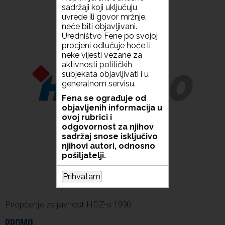
sadržaji koji uključuju
uvrede ili govor mržnje,
neće biti objavljivani.
Uredništvo Fene po svojoj
procjeni odlučuje hoće li
neke vijesti vezane za
aktivnosti političkih
subjekata objavljivati i u
generalnom servisu.
Fena se ograđuje od
objavljenih informacija u
ovoj rubrici i
odgovornost za njihov
sadržaj snose isključivo
njihovi autori, odnosno
pošiljatelji.
Prihvatam
Priopćenje za javnost HDZ-a 1990
PROMO