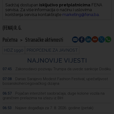
Sadržaj dostupan
isključivo pretplatnicima
FENA
servisa. Za više informacija o načinu i uslovima
korištenja servisa kontaktirajte
marketing@fena.ba
.
(FENA) R. G.
Početna
>
Stranačke aktivnosti
HDZ 1990
PRIOPĆENJE ZA JAVNOST
NAJNOVIJE VIJESTI
Zakonodavci pozivaju Trumpa da uvede sankcije Dodiku
07:45
Danas Sarajevo Modest Fashion Festival, upečatljivost
07:08
bosanskohercegovačkog dizajna
Pojačan intenzitet saobraćaja, duge kolone vozila na
06:57
graničnim prelazima na izlazu iz BiH
Najave događaja za 7. 8. 2026. godine (petak)
06:53