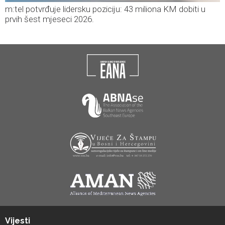
m:tel potvrđuje lidersku poziciju: 43 miliona KM dobiti u
prvih šest mjeseci 2026.
Vijesti