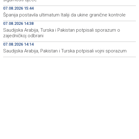
07.08.2026 15:44
Rudari Milanovića ubijedili da ode kući, Memčić se već
19:10
Španija postavila ultimatum Italiji da ukine granične kontrole
ponovo vratio u jamu 'Raspotočje'
07.08.2026 14:38
Sarajevo Film Festival presents Kinoscope and
19:03
Saudijska Arabija, Turska i Pakistan potpisali sporazum o
Kinoscope Surreal programs
zajedničkoj odbrani
07.08.2026 14:14
Najave događaja za 8. 8. 2026. godine (subota)
19:00
Saudijska Arabija, Pakistan i Turska potpisali vojni sporazum