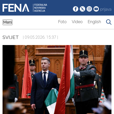
prijava
Foto
Video
English
Meni
SVIJET
| 09.05.2026. 15:37 |