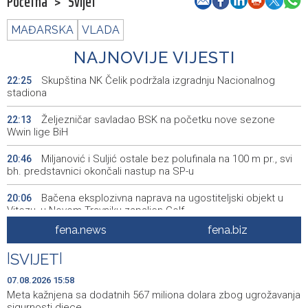
Početna
>
Svijet
MAĐARSKA
VLADA
NAJNOVIJE VIJESTI
Skupština NK Čelik podržala izgradnju Nacionalnog
22:25
stadiona
Željezničar savladao BSK na početku nove sezone
22:13
Wwin lige BiH
Miljanović i Suljić ostale bez polufinala na 100 m pr., svi
20:46
bh. predstavnici okončali nastup na SP-u
Bačena eksplozivna naprava na ugostiteljski objekt u
20:06
Vitezu, u Novom Travniku zapaljen Golf
fena.news
fena.biz
Galerija ULUPUBiH otvara novu izlagačku sezonu,
20:01
predstavlja novi izlagački program
|
SVIJET
|
Faris Dževahirić novi nogometaš Veleža
19:44
07.08.2026 15:58
Meta kažnjena sa dodatnih 567 miliona dolara zbog ugrožavanja
Announcement of events for Saturday, 8 August 2026
19:21
sigurnosti djece