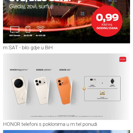
m:SAT - bilo gdje u BiH
HONOR telefoni s poklonima u m:tel ponudi