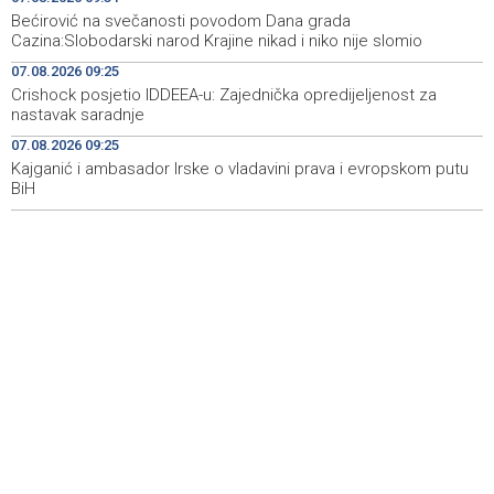
Bećirović na svečanosti povodom Dana grada
AL Arabiya - Postoje 'pouzdani obavještajni podaci' o
09:02
Cazina:Slobodarski narod Krajine nikad i niko nije slomio
pripremi napada na Saudijsku Arabiju
07.08.2026 09:25
Lawmakers urge Trump to impose sanctions on Dodik
08:57
Crishock posjetio IDDEEA-u: Zajednička opredijeljenost za
nastavak saradnje
U Mostaru konferencija o novoj financijskoj perspektivi
08:54
07.08.2026 09:25
Europske unije 2028.–2034.
Kajganić i ambasador Irske o vladavini prava i evropskom putu
BiH