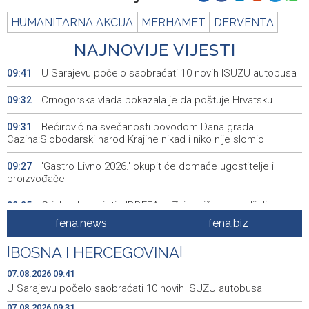
HUMANITARNA AKCIJA
MERHAMET
DERVENTA
NAJNOVIJE VIJESTI
U Sarajevu počelo saobraćati 10 novih ISUZU autobusa
09:41
Crnogorska vlada pokazala je da poštuje Hrvatsku
09:32
Bećirović na svečanosti povodom Dana grada
09:31
Cazina:Slobodarski narod Krajine nikad i niko nije slomio
'Gastro Livno 2026.' okupit će domaće ugostitelje i
09:27
proizvođače
Crishock posjetio IDDEEA-u: Zajednička opredijeljenost
09:25
za nastavak saradnje
fena.news
fena.biz
Kajganić i ambasador Irske o vladavini prava i
09:25
|
BOSNA I HERCEGOVINA
|
evropskom putu BiH
07.08.2026 09:41
Aktivan požar kod Konjica, u gašenju sudjelovali Air
09:07
U Sarajevu počelo saobraćati 10 novih ISUZU autobusa
Tractor i helikopter OS-a BiH
07.08.2026 09:31