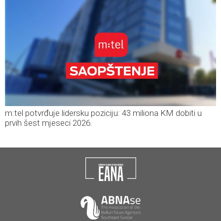
m:tel potvrđuje lidersku poziciju: 43 miliona KM dobiti u
prvih šest mjeseci 2026.