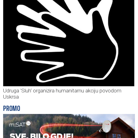
Udruga 'Sluh' organizira humanitarnu akciju povodom
Uskrsa
PROMO