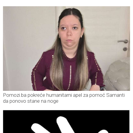
Pomozi.ba pokreće humanitarni apel za pomoć Samanti
da ponovo stane na noge