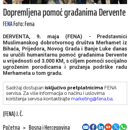
Dopremljena pomoć građanima Dervente
FENA
Foto: Fena
DERVENTA, 9. maja (FENA) - Predstavnici
Muslimanskog dobrotvornog društva Merhamet iz
Bihaća, Prijedora, Novog Grada i Banje Luke danas
su uručili humanitarnu pomoć građanima Dervente
u vrijednosti od 3.000 KM, s ciljem pomoći socijalno
ugroženim porodicama i pružanja podrške radu
Merhameta u tom gradu.
Sadržaj dostupan
isključivo pretplatnicima
FENA
servisa. Za više informacija o načinu i uslovima
korištenja servisa kontaktirajte
marketing@fena.ba
.
(FENA) J. Č.
Početna
>
Bosna i Hercegovina