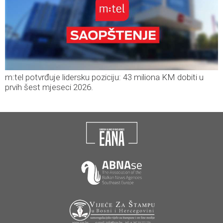
m:tel potvrđuje lidersku poziciju: 43 miliona KM dobiti u
prvih šest mjeseci 2026.