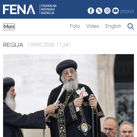
prijava
Foto
Video
English
Meni
REGIJA
| 09.05.2026. 11:24 |