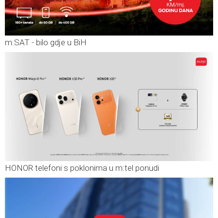
m:SAT - bilo gdje u BiH
HONOR telefoni s poklonima u m:tel ponudi