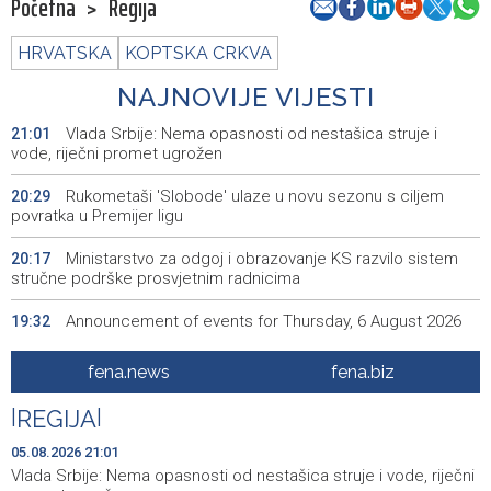
Početna
>
Regija
HRVATSKA
KOPTSKA CRKVA
NAJNOVIJE VIJESTI
Vlada Srbije: Nema opasnosti od nestašica struje i
21:01
vode, riječni promet ugrožen
Rukometaši 'Slobode' ulaze u novu sezonu s ciljem
20:29
povratka u Premijer ligu
Ministarstvo za odgoj i obrazovanje KS razvilo sistem
20:17
stručne podrške prosvjetnim radnicima
Announcement of events for Thursday, 6 August 2026
19:32
Rise in electric scooter injuries among children; Biloš:
19:26
fena.news
fena.biz
Head and facial injuries most common
|
REGIJA
|
Ministarstvo saobraćaja KS: Uskoro javna nabavka za
19:25
obnovu mosta u ulici Ive Andrića
05.08.2026 21:01
Vlada Srbije: Nema opasnosti od nestašica struje i vode, riječni
Pomozi.ba pomaže Gazi - Od početka 2026. podijeljeno
19:15