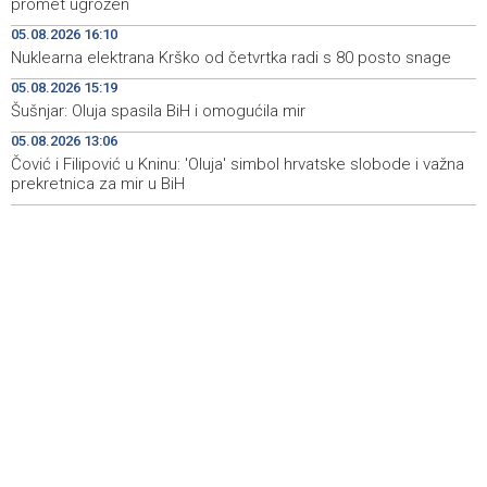
promet ugrožen
40.000 toplih obroka, u augustu nove aktivnosti
05.08.2026 16:10
Nuklearna elektrana Krško od četvrtka radi s 80 posto snage
Conference on representation of constituent peoples
19:12
and Others in BiH institutions on August 7
05.08.2026 15:19
Šušnjar: Oluja spasila BiH i omogućila mir
'Šetnica kulture' nastavljena modnom revijom i
19:12
predstavljanjem kozmetike
05.08.2026 13:06
Čović i Filipović u Kninu: 'Oluja' simbol hrvatske slobode i važna
prekretnica za mir u BiH
Prosecutor's Office indicts former Court of BiH
19:05
employee for alleged embezzlement