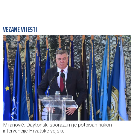
VEZANE VIJESTI
Milanović: Daytonski sporazum je potpisan nakon
intervencije Hrvatske vojske