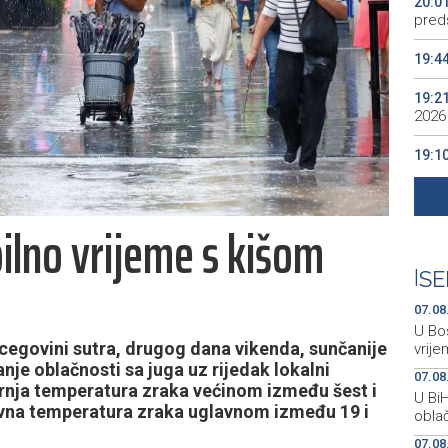
20:0
preds
19:4
19:2
2026
19:1
se v
19:0
ilno vrijeme s kišom
Kino
19:0
|
SE
07.08
U Bos
cegovini sutra, drugog dana vikenda, sunčanije
vrije
nje oblačnosti sa juga uz rijedak lokalni
07.08
tarnja temperatura zraka većinom između šest i
U Bi
nevna temperatura zraka uglavnom između 19 i
oblač
07.08