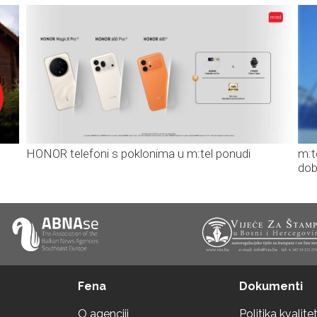
HONOR telefoni s poklonima u m:tel ponudi
m:t
dob
Fena
Dokumenti
O agenciji
Politika kvalite