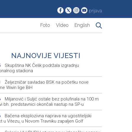
prijava
Foto
Video
English
NAJNOVIJE VIJESTI
Skupština NK Čelik podržala izgradnju
5
onalnog stadiona
Željezničar savladao BSK na početku nove
3
ne Wwin lige BiH
Miljanović i Suljić ostale bez polufinala na 100 m
6
svi bh. predstavnici okončali nastup na SP-u
Bačena eksplozivna naprava na ugostiteljski
6
t u Vitezu, u Novom Travniku zapaljen Golf