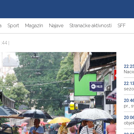
a
Sport
Magazin
Najave
Stranačke aktivnosti
SFF
:44 |
22:2
Naci
22:1
sezo
20:4
pr., 
20:0
objek