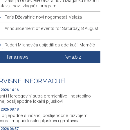
Galerija ULUPUBiH otvara novu izlagačku sezonu,
1
tavlja novi izlagački program
Faris Dževahirić novi nogometaš Veleža
4
Announcement of events for Saturday, 8 August
1
Rudari Milanovića ubijedili da ode kući, Memčić
0
eć ponovo vratio u jamu 'Raspotočje'
fena.news
fena.biz
Sarajevo Film Festival presents Kinoscope and
3
scope Surreal programs
Najave događaja za 8. 8. 2026. godine (subota)
0
RVISNE INFORMACIJE
|
.2026 14:16
ni i Hercegovini sutra promjenljivo i nestabilno
me, poslijepodne lokalni pljuskovi
.2026 08:18
H prijepodne sunčano, poslijepodne razvojem
nosti mogući lokalni pljuskovi i grmljavina
.2026 06:57