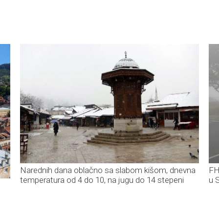
Narednih dana oblačno sa slabom kišom, dnevna
FH
temperatura od 4 do 10, na jugu do 14 stepeni
u S