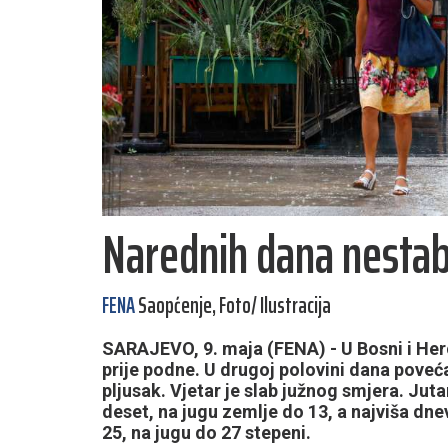
Narednih dana nestab
FENA
Saopćenje, Foto/ Ilustracija
SARAJEVO, 9. maja (FENA) - U Bosni i Her
prije podne. U drugoj polovini dana poveća
pljusak. Vjetar je slab južnog smjera. Ju
deset, na jugu zemlje do 13, a najviša d
25, na jugu do 27 stepeni.