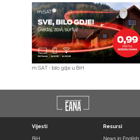
m:SAT - bilo gdje u BiH
Vijesti
Resursi
BiH
News in English