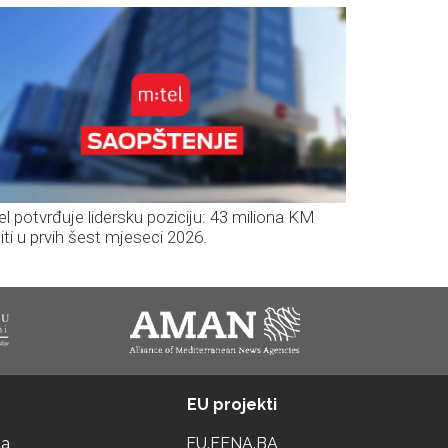
el potvrđuje lidersku poziciju: 43 miliona KM
iti u prvih šest mjeseci 2026.
EU projekti
ta
EU.FENA.BA