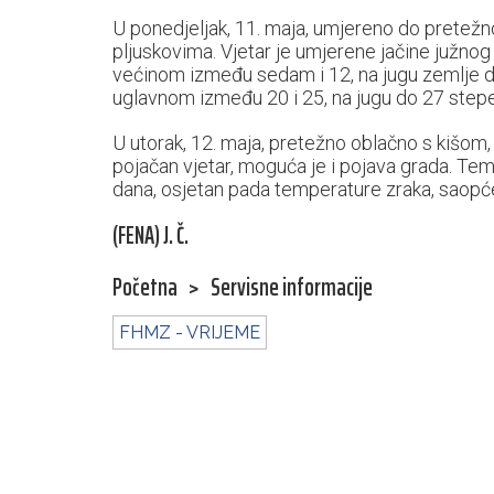
U ponedjeljak, 11. maja, umjereno do pretež
pljuskovima. Vjetar je umjerene jačine južno
većinom između sedam i 12, na jugu zemlje d
uglavnom između 20 i 25, na jugu do 27 stepe
U utorak, 12. maja, pretežno oblačno s kišom,
pojačan vjetar, moguća je i pojava grada. Te
dana, osjetan pada temperature zraka, saopć
(FENA) J. Č.
Početna
>
Servisne informacije
FHMZ - VRIJEME