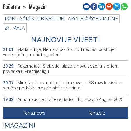
Početna
>
Magazin
RONILAČKI KLUB NEPTUN
AKCIJA ČIŠĆENJA UNE
24. MAJA
NAJNOVIJE VIJESTI
Vlada Srbije: Nema opasnosti od nestašica struje i
21:01
vode, riječni promet ugrožen
Rukometaši 'Slobode' ulaze u novu sezonu s ciljem
20:29
povratka u Premijer ligu
Ministarstvo za odgoj i obrazovanje KS razvilo sistem
20:17
stručne podrške prosvjetnim radnicima
Announcement of events for Thursday, 6 August 2026
19:32
Rise in electric scooter injuries among children; Biloš:
19:26
fena.news
fena.biz
Head and facial injuries most common
|
MAGAZIN
|
Ministarstvo saobraćaja KS: Uskoro javna nabavka za
19:25