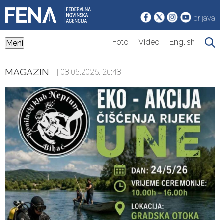
prijava
Foto
Video
English
Meni
MAGAZIN
| 08.05.2026. 20:48 |