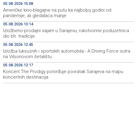
obnovu mosta u ulici Ive Andrića
05.08.2026 15:08
Američke kino-blagajne na putu ka najboljoj godini od
Pomozi.ba pomaže Gazi - Od početka 2026. podijeljeno
19:15
pandemije, ali gledalaca manje
40.000 toplih obroka, u augustu nove aktivnosti
05.08.2026 13:14
Izložbeno-prodajni sajam u Sarajevu, rukotvorine poduzetnica
Conference on representation of constituent peoples
19:12
dio bh. tradicije
and Others in BiH institutions on August 7
05.08.2026 12:45
'Šetnica kulture' nastavljena modnom revijom i
19:12
Izložba luksuznih i sportskih automobila - A Driving Force sutra
predstavljanjem kozmetike
na Vilsonovom šetalištu
05.08.2026 12:17
Prosecutor's Office indicts former Court of BiH
19:05
employee for alleged embezzlement
Koncert The Prodigy potvrđuje povratak Sarajeva na mapu
koncertnih destinacija