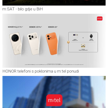
m:SAT - bilo gdje u BiH
HONOR telefoni s poklonima u m:tel ponudi