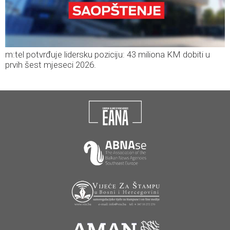
m:tel potvrđuje lidersku poziciju: 43 miliona KM dobiti u
prvih šest mjeseci 2026.