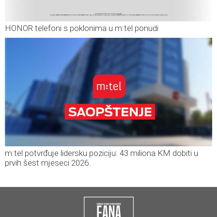
HONOR telefoni s poklonima u m:tel ponudi
m:tel potvrđuje lidersku poziciju: 43 miliona KM dobiti u
prvih šest mjeseci 2026.