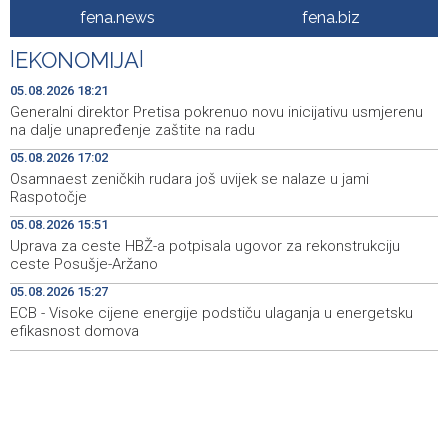
Rise in electric scooter injuries among children; Biloš:
19:26
fena.news
fena.biz
Head and facial injuries most common
|
EKONOMIJA
|
Ministarstvo saobraćaja KS: Uskoro javna nabavka za
19:25
obnovu mosta u ulici Ive Andrića
05.08.2026 18:21
Generalni direktor Pretisa pokrenuo novu inicijativu usmjerenu
Pomozi.ba pomaže Gazi - Od početka 2026. podijeljeno
19:15
na dalje unapređenje zaštite na radu
40.000 toplih obroka, u augustu nove aktivnosti
05.08.2026 17:02
Osamnaest zeničkih rudara još uvijek se nalaze u jami
Conference on representation of constituent peoples
19:12
Raspotočje
and Others in BiH institutions on August 7
05.08.2026 15:51
'Šetnica kulture' nastavljena modnom revijom i
19:12
Uprava za ceste HBŽ-a potpisala ugovor za rekonstrukciju
predstavljanjem kozmetike
ceste Posušje-Aržano
05.08.2026 15:27
Prosecutor's Office indicts former Court of BiH
19:05
employee for alleged embezzlement
ECB - Visoke cijene energije podstiču ulaganja u energetsku
efikasnost domova