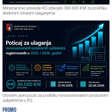
Ministarstvo privrede KS izdvojilo 300.000 KM za podršku
direktnim stranim ulaganjima
Otvoren javni poziv za podršku novoosnovanim poslovnim
subjektima u KS
PROMO