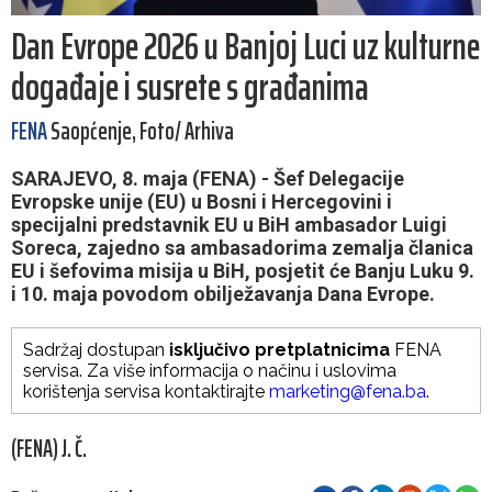
Dan Evrope 2026 u Banjoj Luci uz kulturne
događaje i susrete s građanima
FENA
Saopćenje, Foto/ Arhiva
SARAJEVO, 8. maja (FENA) - Šef Delegacije
Evropske unije (EU) u Bosni i Hercegovini i
specijalni predstavnik EU u BiH ambasador Luigi
Soreca, zajedno sa ambasadorima zemalja članica
EU i šefovima misija u BiH, posjetit će Banju Luku 9.
i 10. maja povodom obilježavanja Dana Evrope.
Sadržaj dostupan
isključivo pretplatnicima
FENA
servisa. Za više informacija o načinu i uslovima
korištenja servisa kontaktirajte
marketing@fena.ba
.
(FENA) J. Č.