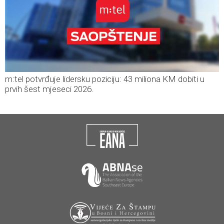
m:tel potvrđuje lidersku poziciju: 43 miliona KM dobiti u
prvih šest mjeseci 2026.