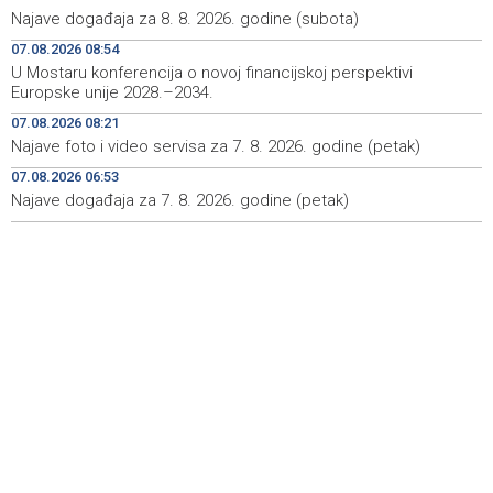
Najave događaja za 8. 8. 2026. godine (subota)
BiH Armed Forces helicopter continues firefighting
18:18
07.08.2026 08:54
operations in the Konjic area
U Mostaru konferencija o novoj financijskoj perspektivi
Europske unije 2028.–2034.
Kanali bez gužvi - Pet evropskih gradova kao alternativa
18:01
Veneciji i Amsterdamu
07.08.2026 08:21
Najave foto i video servisa za 7. 8. 2026. godine (petak)
U općini Grude izbio požar na više od 40 hektara, na
17:49
terenu vatrogasci i Air Tractori
07.08.2026 06:53
Najave događaja za 7. 8. 2026. godine (petak)
U ponedjeljak počinje prodaja ulaznica za SFF u
17:39
glavnom Box Officeu u BKC-u