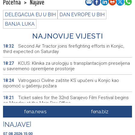
Početna
>
Najave
DELEGACIJA EU U BIH
DAN EVROPE U BIH
BANJA LUKA
NAJNOVIJE VIJESTI
Second Air Tractor joins firefighting efforts in Konjic,
18:32
third expected on Saturday
KCUS: Klinika za urologiju s transplantacijom preseljena
18:27
u savremeno opremljene prostorije
Vatrogasci Civilne zaštite KS upućeni u Konjic kao
18:24
ispomoć u gašenju požara
Ticket sales for the 32nd Sarajevo Film Festival begins
18:21
on Monday at the Main Box Office
fena.news
fena.biz
Sarajevo Film Festival predstavlja programe Kinoscope i
18:20
Kinoscope Surreal
|
NAJAVE
|
Obilježena 34. godišnjica stradanja Bošnjaka Botonjića
18:19
07.08.2026 15:00