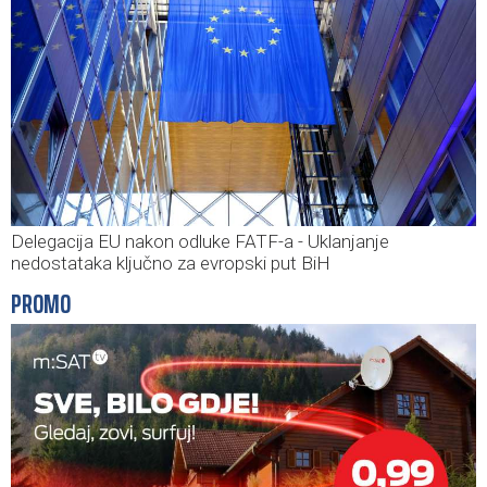
Delegacija EU nakon odluke FATF-a - Uklanjanje
nedostataka ključno za evropski put BiH
PROMO