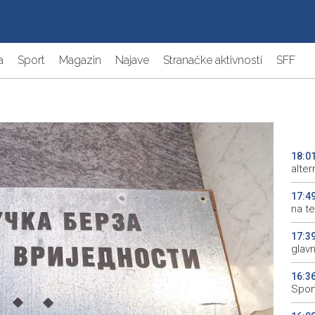
a
Sport
Magazin
Najave
Stranačke aktivnosti
SFF
18:0
alter
17:4
na te
17:3
glav
16:3
Spom