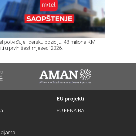
el potvrđuje lidersku poziciju: 43 miliona KM
iti u prvih šest mjeseci 2026.
EU projekti
ta
EU.FENA.BA
acijama