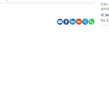
Dani 
gosp
07.08
Na S