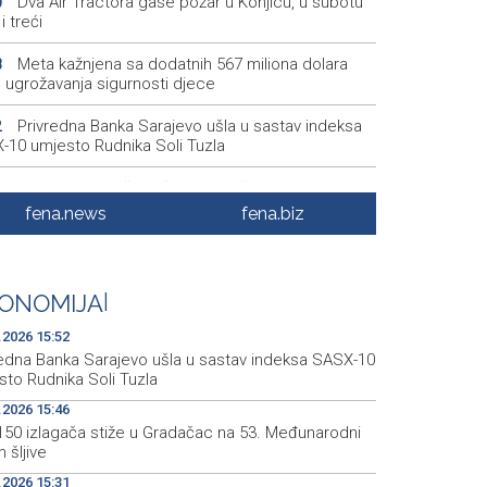
Dva Air Tractora gase požar u Konjicu, u subotu
0
i treći
Meta kažnjena sa dodatnih 567 miliona dolara
8
 ugrožavanja sigurnosti djece
Privredna Banka Sarajevo ušla u sastav indeksa
2
-10 umjesto Rudnika Soli Tuzla
Oko 150 izlagača stiže u Gradačac na 53.
6
narodni sajam šljive
fena.news
fena.biz
Španija postavila ultimatum Italiji da ukine
4
ične kontrole
ONOMIJA
|
Goražde residents protest over repeated water
2
ges
.2026 15:52
redna Banka Sarajevo ušla u sastav indeksa SASX-10
sto Rudnika Soli Tuzla
.2026 15:46
150 izlagača stiže u Gradačac na 53. Međunarodni
 šljive
.2026 15:31