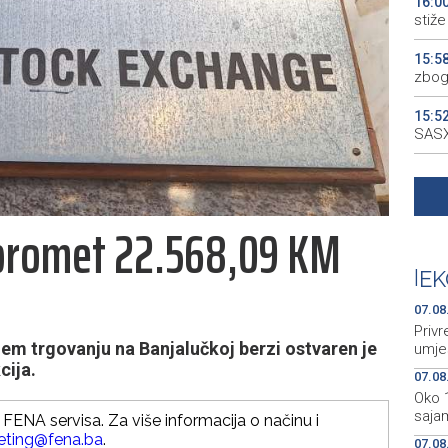
16:0
stiže 
15:5
zbog
15:5
SASX
15:4
Među
 promet 22.568,09 KM
15:4
gran
|
EK
15:4
outa
07.08
Priv
m trgovanju na Banjalučkoj berzi ostvaren je
umje
cija.
07.08
Oko 
sajam
FENA servisa. Za više informacija o načinu i
eting@fena.ba
.
07.08