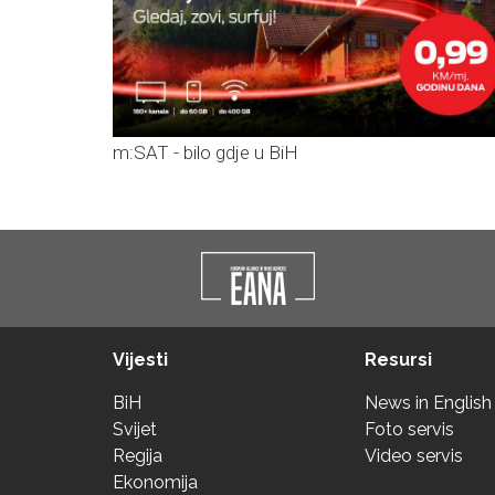
m:SAT - bilo gdje u BiH
Vijesti
Resursi
BiH
News in English
Svijet
Foto servis
Regija
Video servis
Ekonomija