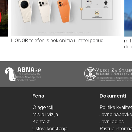
HONOR telefoni s poklonima u m:tel ponudi
m:t
dob
Fena
Dokumenti
O agenciji
Politika kvalite
Misija i vizija
Javne nabavke
Kontakt
Javni oglasi
Uslovi korištenja
Pristup inform