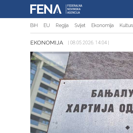
BiH
EU
Regija
Svijet
Ekonomija
Kultur
EKONOMIJA
| 08.05.2026. 14:04 |