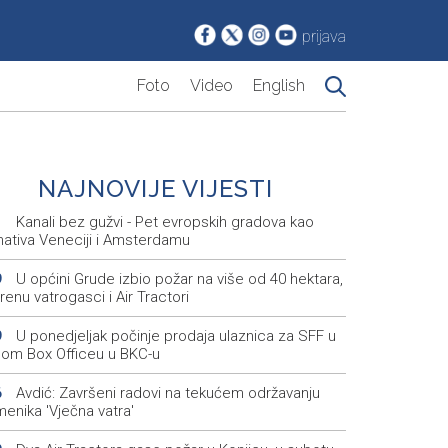
prijava
Foto
Video
English
NAJNOVIJE VIJESTI
Kanali bez gužvi - Pet evropskih gradova kao
1
nativa Veneciji i Amsterdamu
U općini Grude izbio požar na više od 40 hektara,
9
renu vatrogasci i Air Tractori
U ponedjeljak počinje prodaja ulaznica za SFF u
9
nom Box Officeu u BKC-u
Avdić: Završeni radovi na tekućem održavanju
6
enika 'Vječna vatra'