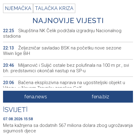
NJEMAČKA
TALAČKA KRIZA
NAJNOVIJE VIJESTI
Skupština NK Čelik podržala izgradnju Nacionalnog
22:25
stadiona
Željezničar savladao BSK na početku nove sezone
22:13
Wwin lige BiH
Miljanović i Suljić ostale bez polufinala na 100 m pr., svi
20:46
bh. predstavnici okončali nastup na SP-u
Bačena eksplozivna naprava na ugostiteljski objekt u
20:06
Vitezu, u Novom Travniku zapaljen Golf
fena.news
fena.biz
Galerija ULUPUBiH otvara novu izlagačku sezonu,
20:01
predstavlja novi izlagački program
|
SVIJET
|
Faris Dževahirić novi nogometaš Veleža
19:44
07.08.2026 15:58
Meta kažnjena sa dodatnih 567 miliona dolara zbog ugrožavanja
Announcement of events for Saturday, 8 August 2026
19:21
sigurnosti djece