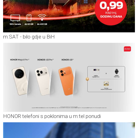
m:SAT - bilo gdje u BiH
HONOR telefoni s poklonima u m:tel ponudi