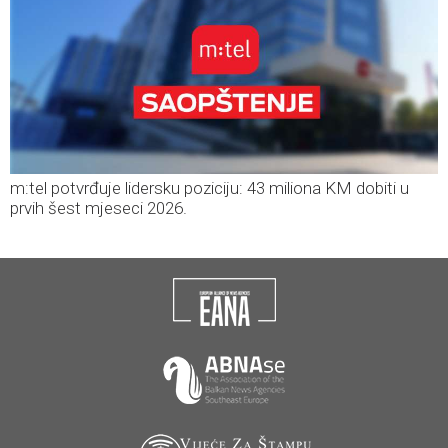
m:tel potvrđuje lidersku poziciju: 43 miliona KM dobiti u
prvih šest mjeseci 2026.