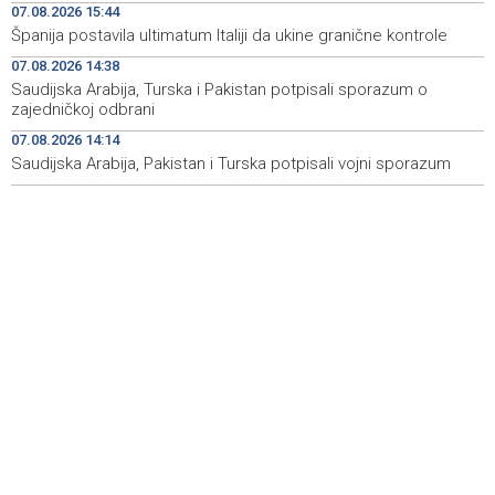
07.08.2026 15:44
Rudari Milanovića ubijedili da ode kući, Memčić se već
19:10
Španija postavila ultimatum Italiji da ukine granične kontrole
ponovo vratio u jamu 'Raspotočje'
07.08.2026 14:38
Sarajevo Film Festival presents Kinoscope and
19:03
Saudijska Arabija, Turska i Pakistan potpisali sporazum o
Kinoscope Surreal programs
zajedničkoj odbrani
07.08.2026 14:14
Najave događaja za 8. 8. 2026. godine (subota)
19:00
Saudijska Arabija, Pakistan i Turska potpisali vojni sporazum