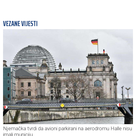
VEZANE VIJESTI
Njemačka tvrdi da avioni parkirani na aerodromu Halle nisu
imali municiju