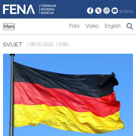
prijava
Foto
Video
English
Meni
SVIJET
| 08.05.2026. 13:58 |