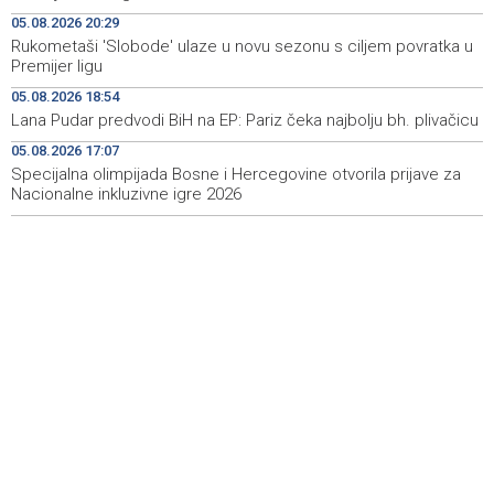
Fowler visit Bugojno
05.08.2026 20:29
Rukometaši 'Slobode' ulaze u novu sezonu s ciljem povratka u
HRW: Izraelski napad na libanske novinare mogao bi biti
08:42
Premijer ligu
ratni zločin
05.08.2026 18:54
Najave foto i video servisa za 6. 8. 2026. godine
08:41
Lana Pudar predvodi BiH na EP: Pariz čeka najbolju bh. plivačicu
(četvrtak)
05.08.2026 17:07
Specijalna olimpijada Bosne i Hercegovine otvorila prijave za
Trump: Razgovori s Iranom 'idu prilično dobro'
08:17
Nacionalne inkluzivne igre 2026