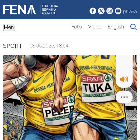
prijava
Foto
Video
English
Meni
SPORT
| 08.05.2026. 13:04 |