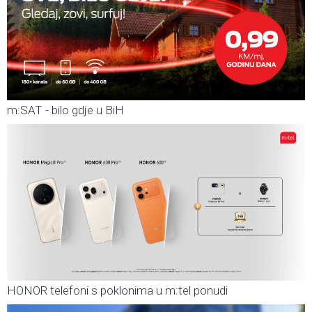
m:SAT - bilo gdje u BiH
HONOR telefoni s poklonima u m:tel ponudi