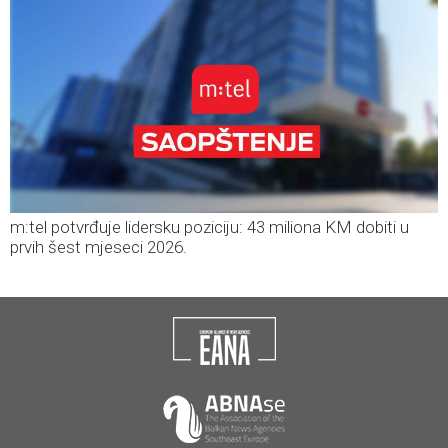
m:tel potvrđuje lidersku poziciju: 43 miliona KM dobiti u
prvih šest mjeseci 2026.