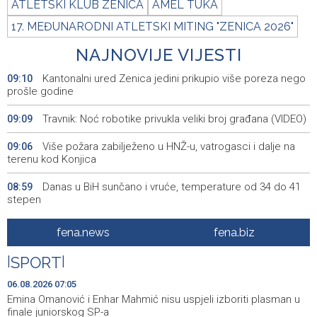
ATLETSKI KLUB ZENICA
AMEL TUKA
17. MEĐUNARODNI ATLETSKI MITING "ZENICA 2026"
NAJNOVIJE VIJESTI
Kantonalni ured Zenica jedini prikupio više poreza nego
09:10
prošle godine
Travnik: Noć robotike privukla veliki broj građana (VIDEO)
09:09
Više požara zabilježeno u HNŽ-u, vatrogasci i dalje na
09:06
terenu kod Konjica
Danas u BiH sunčano i vruće, temperature od 34 do 41
08:59
stepen
POLITICO: Zašto ljudi žele posao u Evropskoj komisiji — i
08:58
fena.news
fena.biz
zašto toliko mnogo njih završi nesretno?
|
SPORT
|
Zenica miners spend second night underground in
08:55
protest over unpaid wages
06.08.2026 07:05
Emina Omanović i Enhar Mahmić nisu uspjeli izboriti plasman u
Helez and NATO Headquarters Sarajevo Commander
08:45
finale juniorskog SP-a