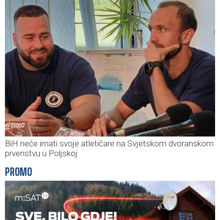
BiH neće imati svoje atletičare na Svjetskom dvoranskom
prvenstvu u Poljskoj
PROMO