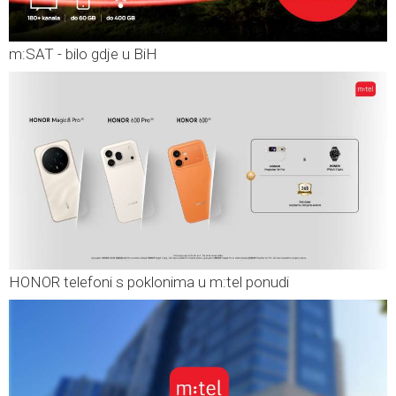
m:SAT - bilo gdje u BiH
HONOR telefoni s poklonima u m:tel ponudi