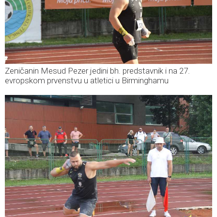
Zeničanin Mesud Pezer jedini bh. predstavnik i na 27.
evropskom prvenstvu u atletici u Birminghamu