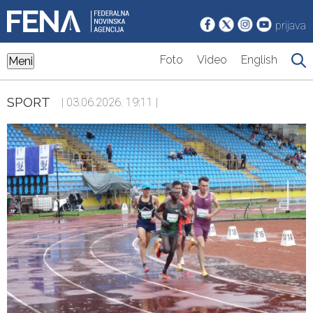
prijava
Foto
Video
English
Meni
SPORT
| 03.06.2026. 19:11 |