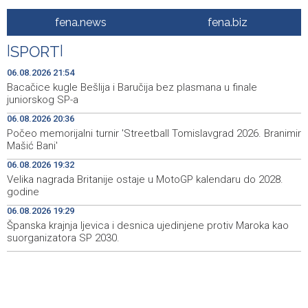
Drugi Festival bakri okupio mještane i posjetitelje kod
19:55
fena.news
fena.biz
Livna
|
SPORT
|
Novi Travnik receives first direct EU funding for UNESCO
19:45
heritage project
06.08.2026 21:54
Bacačice kugle Bešlija i Baručija bez plasmana u finale
Crishock: OHR maintains an open dialogue with all
19:33
juniorskog SP-a
political stakeholders in BiH
06.08.2026 20:36
Počeo memorijalni turnir 'Streetball Tomislavgrad 2026. Branimir
Velika nagrada Britanije ostaje u MotoGP kalendaru do
19:32
Mašić Bani'
2028. godine
06.08.2026 19:32
Španska krajnja ljevica i desnica ujedinjene protiv
19:29
Velika nagrada Britanije ostaje u MotoGP kalendaru do 2028.
Maroka kao suorganizatora SP 2030.
godine
06.08.2026 19:29
Grad Novi Travnik prvi put izravno dobio sredstva
19:27
Europske unije
Španska krajnja ljevica i desnica ujedinjene protiv Maroka kao
suorganizatora SP 2030.