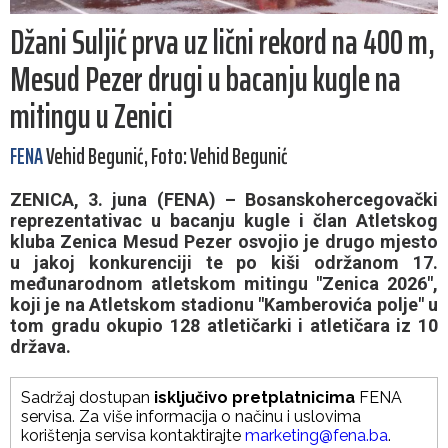
Džani Suljić prva uz lični rekord na 400 m,
Mesud Pezer drugi u bacanju kugle na
mitingu u Zenici
FENA
Vehid Begunić, Foto: Vehid Begunić
ZENICA, 3. juna (FENA) – Bosanskohercegovački
reprezentativac u bacanju kugle i član Atletskog
kluba Zenica Mesud Pezer osvojio je drugo mjesto
u jakoj konkurenciji te po kiši održanom 17.
međunarodnom atletskom mitingu "Zenica 2026",
koji je na Atletskom stadionu "Kamberovića polje" u
tom gradu okupio 128 atletičarki i atletičara iz 10
država.
Sadržaj dostupan
isključivo pretplatnicima
FENA
servisa. Za više informacija o načinu i uslovima
korištenja servisa kontaktirajte
marketing@fena.ba
.