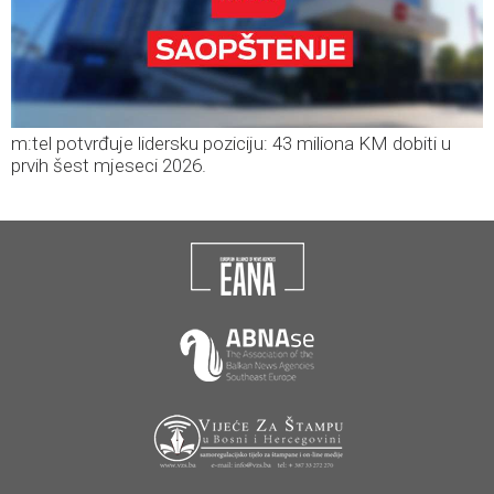
m:tel potvrđuje lidersku poziciju: 43 miliona KM dobiti u
prvih šest mjeseci 2026.