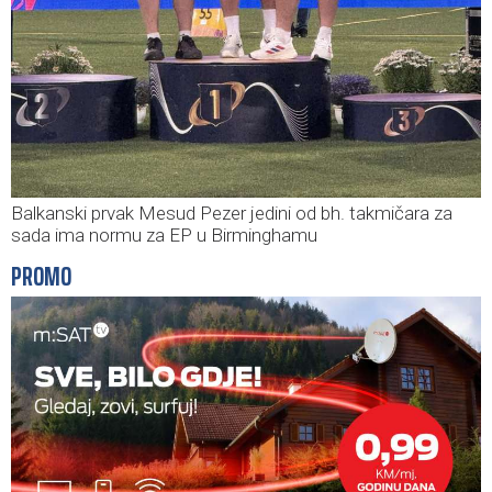
Balkanski prvak Mesud Pezer jedini od bh. takmičara za
sada ima normu za EP u Birminghamu
PROMO