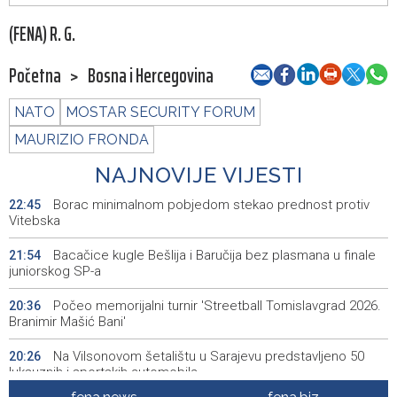
(FENA) R. G.
Početna
>
Bosna i Hercegovina
NATO
MOSTAR SECURITY FORUM
MAURIZIO FRONDA
NAJNOVIJE VIJESTI
Borac minimalnom pobjedom stekao prednost protiv
22:45
Vitebska
Bacačice kugle Bešlija i Baručija bez plasmana u finale
21:54
juniorskog SP-a
Počeo memorijalni turnir 'Streetball Tomislavgrad 2026.
20:36
Branimir Mašić Bani'
Na Vilsonovom šetalištu u Sarajevu predstavljeno 50
20:26
luksuznih i sportskih automobila