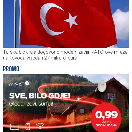
Turska blokirala dogovor o modernizaciji NATO-ove mreže
naftovoda vrijedan 27 milijardi eura
PROMO