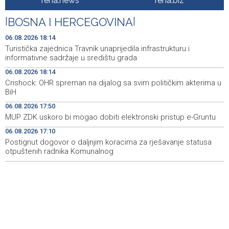
fena.news
fena.biz
Announcement of events for Friday, 7 August 2026
20:01
|
BOSNA I HERCEGOVINA
|
Drugi Festival bakri okupio mještane i posjetitelje kod
19:55
Livna
06.08.2026 18:14
Turistička zajednica Travnik unaprijedila infrastrukturu i
Novi Travnik receives first direct EU funding for UNESCO
19:45
informativne sadržaje u središtu grada
heritage project
06.08.2026 18:14
Crishock: OHR spreman na dijalog sa svim političkim akterima u
Crishock: OHR maintains an open dialogue with all
19:33
BiH
political stakeholders in BiH
06.08.2026 17:50
Velika nagrada Britanije ostaje u MotoGP kalendaru do
19:32
MUP ZDK uskoro bi mogao dobiti elektronski pristup e-Gruntu
2028. godine
06.08.2026 17:10
Postignut dogovor o daljnjim koracima za rješavanje statusa
Španska krajnja ljevica i desnica ujedinjene protiv
19:29
Maroka kao suorganizatora SP 2030.
otpuštenih radnika Komunalnog