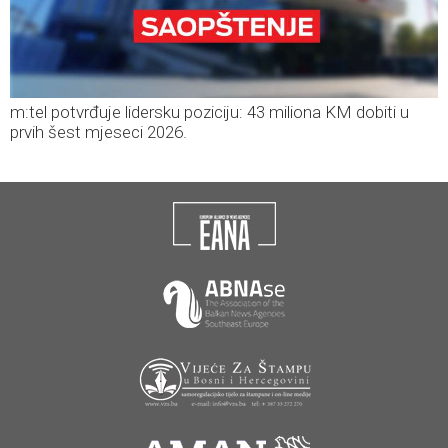
m:tel potvrđuje lidersku poziciju: 43 miliona KM dobiti u
prvih šest mjeseci 2026.