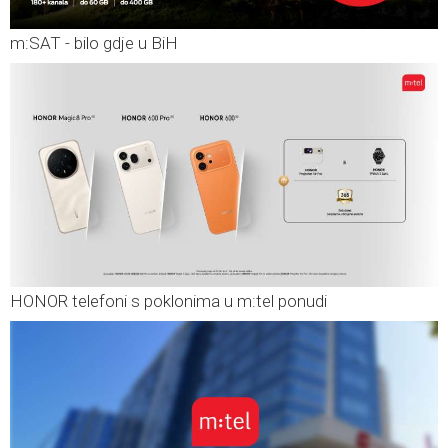
m:SAT - bilo gdje u BiH
HONOR telefoni s poklonima u m:tel ponudi