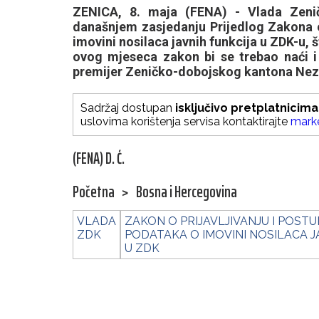
ZENICA, 8. maja (FENA) - Vlada Zeni
današnjem zasjedanju Prijedlog Zakona o 
imovini nosilaca javnih funkcija u ZDK-u, št
ovog mjeseca zakon bi se trebao naći i
premijer Zeničko-dobojskog kantona Nezir
Sadržaj dostupan
isključivo pretplatnicima
uslovima korištenja servisa kontaktirajte
mark
(FENA) D. Ć.
Početna
>
Bosna i Hercegovina
VLADA
ZAKON O PRIJAVLJIVANJU I POST
ZDK
PODATAKA O IMOVINI NOSILACA J
U ZDK