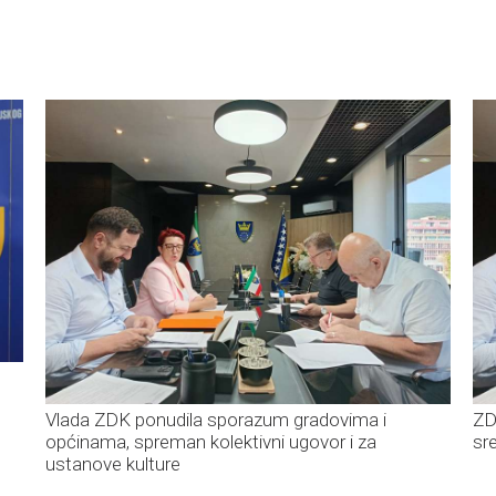
u
Vlada ZDK ponudila sporazum gradovima i
ZD
općinama, spreman kolektivni ugovor i za
sr
ustanove kulture