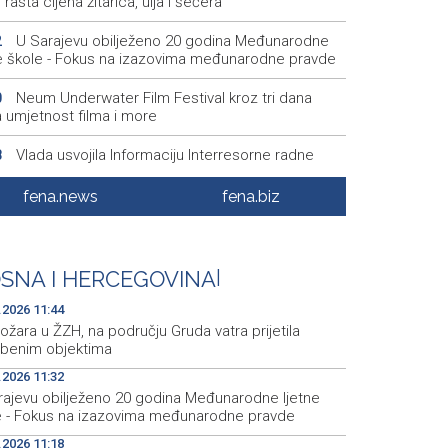
rasta cijena žitarica, ulja i šećera
U Sarajevu obilježeno 20 godina Međunarodne
2
ne škole - Fokus na izazovima međunarodne pravde
Neum Underwater Film Festival kroz tri dana
0
a umjetnost filma i more
Vlada usvojila Informaciju Interresorne radne
8
e za digitalnu transformaciju javne uprave u ZDK
fena.news
fena.biz
Sarajevo Canton records rise in tourist arrivals
7
vernight stays in July
CIK BiH - Ovjerene kandidatske liste za
2
SNA I HERCEGOVINA
|
enzacijske mandate za Opće izbore u BiH
.2026 11:44
ožara u ŽZH, na području Gruda vatra prijetila
benim objektima
.2026 11:32
rajevu obilježeno 20 godina Međunarodne ljetne
e - Fokus na izazovima međunarodne pravde
.2026 11:18