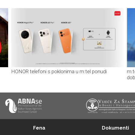
HONOR telefoni s poklonima u m:tel ponudi
m:t
dob
Fena
Dokumenti