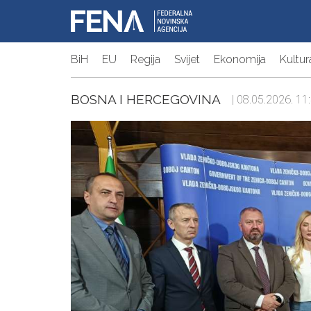
BiH
EU
Regija
Svijet
Ekonomija
Kultur
BOSNA I HERCEGOVINA
| 08.05.2026. 11: