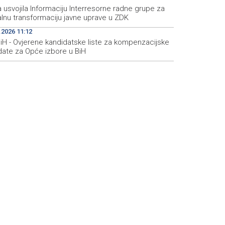
 usvojila Informaciju Interresorne radne grupe za
alnu transformaciju javne uprave u ZDK
.2026 11:12
BiH - Ovjerene kandidatske liste za kompenzacijske
ate za Opće izbore u BiH