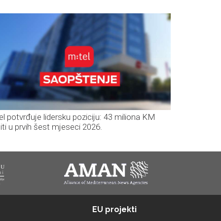
el potvrđuje lidersku poziciju: 43 miliona KM
iti u prvih šest mjeseci 2026.
EU projekti