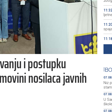
zbog 
11:3
ljet
11:2
spaj
11:1
grup
11:1
ivanju i postupku
and o
11:1
|
BO
movini nosilaca javnih
komp
07.08
Niz p
stam
07.08
U Sa
škol
07.08