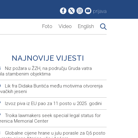
prijava
Foto
Video
English
NAJNOVIJE VIJESTI
Niz požara u ŽZH, na području Gruda vatra
4
etila stambenim objektima
Lik fra Didaka Buntića među motivima otvorenja
9
vačkih jeseni
Izvoz piva iz EU pao za 11 posto u 2025. godini
7
Troika lawmakers seek special legal status for
7
renica Memorial Center
Globalne cijene hrane u julu porasle za 0,6 posto
3