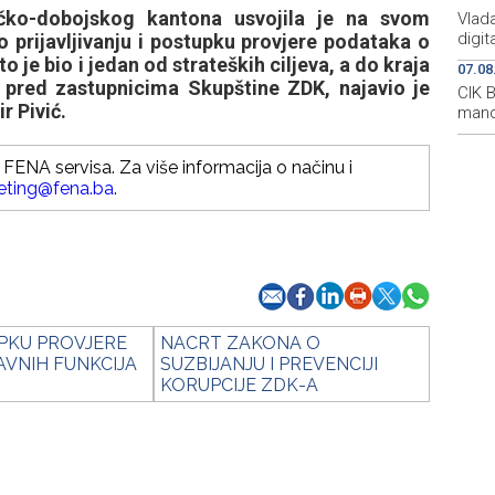
čko-dobojskog kantona usvojila je na svom
Vlada
digit
prijavljivanju i postupku provjere podataka o
o je bio i jedan od strateških ciljeva, a do kraja
07.08
 pred zastupnicima Skupštine ZDK, najavio je
CIK 
 Pivić.
mand
FENA servisa. Za više informacija o načinu i
eting@fena.ba
.
UPKU PROVJERE
NACRT ZAKONA O
AVNIH FUNKCIJA
SUZBIJANJU I PREVENCIJI
KORUPCIJE ZDK-A