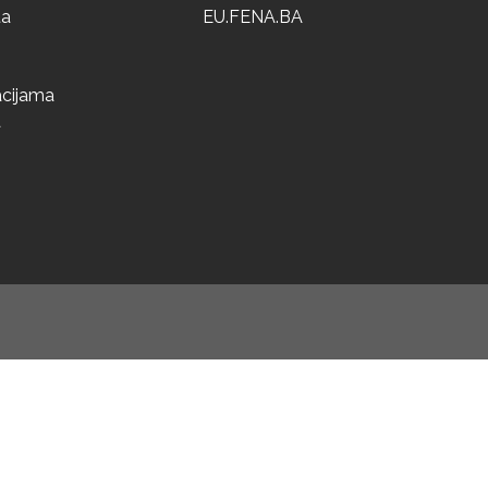
ta
EU.FENA.BA
acijama
a