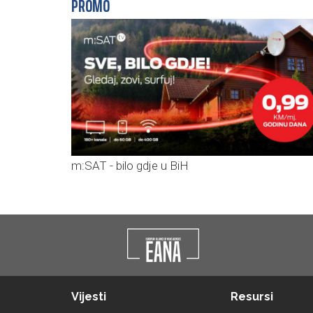
PROMO
m:SAT - bilo gdje u BiH
Vijesti
Resursi