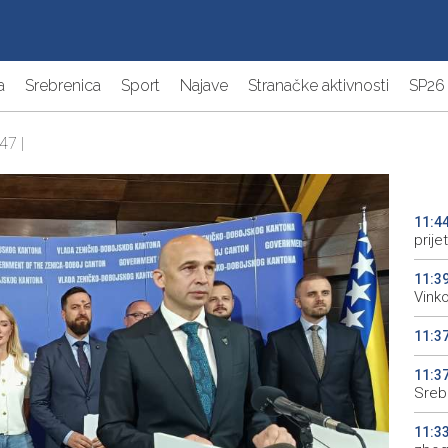
a
Srebrenica
Sport
Najave
Stranačke aktivnosti
SP26
47 |
11:4
prij
11:3
Vinko
11:3
11:3
Sreb
11:3