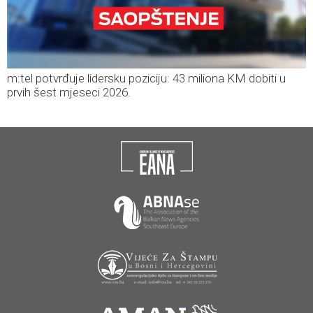
m:tel potvrđuje lidersku poziciju: 43 miliona KM dobiti u
prvih šest mjeseci 2026.