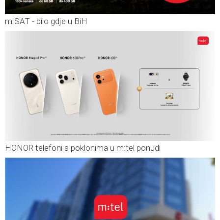
m:SAT - bilo gdje u BiH
HONOR telefoni s poklonima u m:tel ponudi