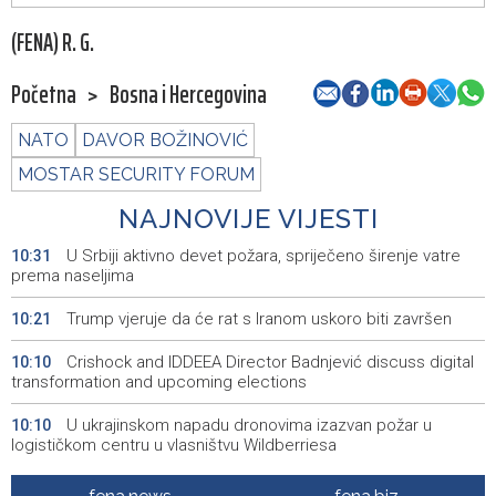
(FENA) R. G.
Početna
>
Bosna i Hercegovina
NATO
DAVOR BOŽINOVIĆ
MOSTAR SECURITY FORUM
NAJNOVIJE VIJESTI
U Srbiji aktivno devet požara, spriječeno širenje vatre
10:31
prema naseljima
Trump vjeruje da će rat s Iranom uskoro biti završen
10:21
Crishock and IDDEEA Director Badnjević discuss digital
10:10
transformation and upcoming elections
U ukrajinskom napadu dronovima izazvan požar u
10:10
logističkom centru u vlasništvu Wildberriesa
Kajganić and Irish Ambassador discuss rule of law and
10:02