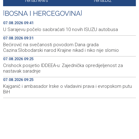
fena.news
fena.biz
BiH's EU path
|
BOSNA I HERCEGOVINA
|
Wildfire near Konjic remains active as firefighters
09:56
defend homes
07.08.2026 09:41
U Sarajevu počelo saobraćati 10 novih ISUZU autobusa
Juli donio rast turističkog prometa u KS - Više od 112
09:53
07.08.2026 09:31
hiljada gostiju i 241 hiljada noćenja
Bećirović na svečanosti povodom Dana grada
Cazina:Slobodarski narod Krajine nikad i niko nije slomio
Njemačka tvrdi da avioni parkirani na aerodromu Halle
09:48
nisu imali municiju
07.08.2026 09:25
Crishock posjetio IDDEEA-u: Zajednička opredijeljenost za
U Sarajevu počelo saobraćati 10 novih ISUZU autobusa
09:41
nastavak saradnje
07.08.2026 09:25
Crnogorska vlada pokazala je da poštuje Hrvatsku
09:32
Kajganić i ambasador Irske o vladavini prava i evropskom putu
BiH