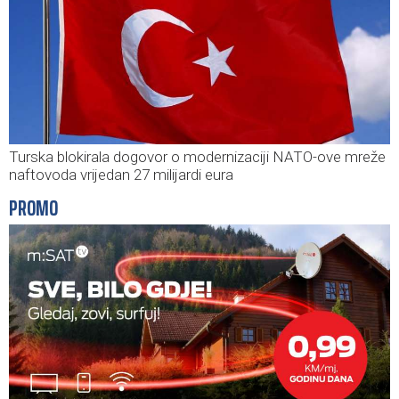
Turska blokirala dogovor o modernizaciji NATO-ove mreže
naftovoda vrijedan 27 milijardi eura
PROMO