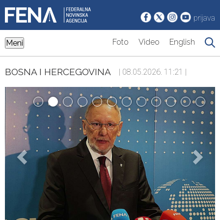
prijava
Foto
Video
English
Meni
BOSNA I HERCEGOVINA
| 08.05.2026. 11:21 |