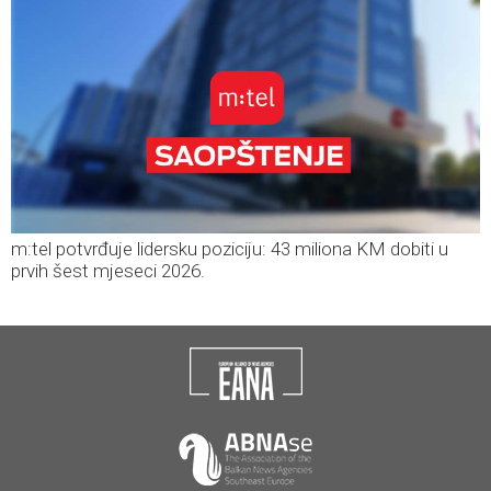
m:tel potvrđuje lidersku poziciju: 43 miliona KM dobiti u
prvih šest mjeseci 2026.