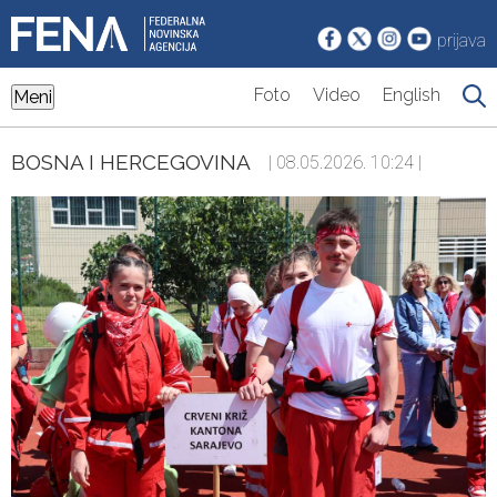
prijava
Foto
Video
English
Meni
BOSNA I HERCEGOVINA
| 08.05.2026. 10:24 |