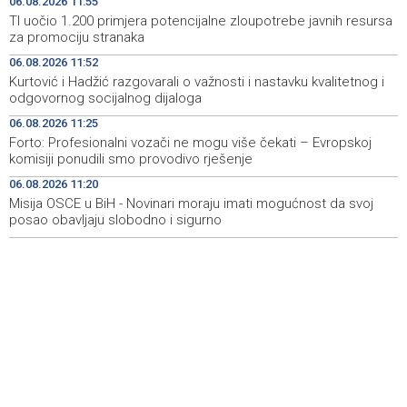
06.08.2026 11:55
registracije sportskih organizacija
TI uočio 1.200 primjera potencijalne zloupotrebe javnih resursa
za promociju stranaka
Najmanje 21 osoba je umrla u Južnoj Koreji u toplotnom
11:38
06.08.2026 11:52
talasu
Kurtović i Hadžić razgovarali o važnosti i nastavku kvalitetnog i
odgovornog socijalnog dijaloga
Central Bank of Bosnia and Herzegovina officially
11:34
applies for SEPA membership
06.08.2026 11:25
Forto: Profesionalni vozači ne mogu više čekati – Evropskoj
Forto: Profesionalni vozači ne mogu više čekati –
11:25
komisiji ponudili smo provodivo rješenje
Evropskoj komisiji ponudili smo provodivo rješenje
06.08.2026 11:20
Misija OSCE u BiH - Novinari moraju imati mogućnost da svoj
Misija OSCE u BiH - Novinari moraju imati mogućnost da
11:20
svoj posao obavljaju slobodno i sigurno
posao obavljaju slobodno i sigurno