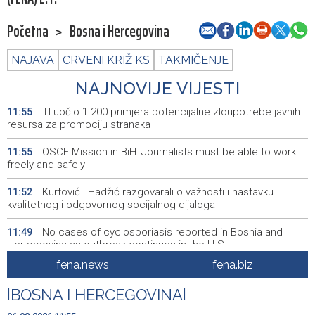
Početna
>
Bosna i Hercegovina
NAJAVA
CRVENI KRIŽ KS
TAKMIČENJE
NAJNOVIJE VIJESTI
TI uočio 1.200 primjera potencijalne zloupotrebe javnih
11:55
resursa za promociju stranaka
OSCE Mission in BiH: Journalists must be able to work
11:55
freely and safely
Kurtović i Hadžić razgovarali o važnosti i nastavku
11:52
kvalitetnog i odgovornog socijalnog dijaloga
No cases of cyclosporiasis reported in Bosnia and
11:49
Herzegovina as outbreak continues in the U.S.
fena.news
fena.biz
OSCE: Ruska Federacija nastavlja kršiti međunarodne
11:49
obaveze na zabrinjavajući način
|
BOSNA I HERCEGOVINA
|
Ministarstvo civilnih poslova BiH unaprijedilo sustav
11:42