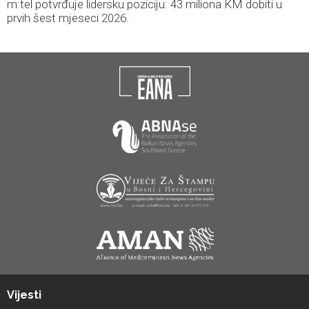
m:tel potvrđuje lidersku poziciju: 43 miliona KM dobiti u
prvih šest mjeseci 2026.
Vijesti