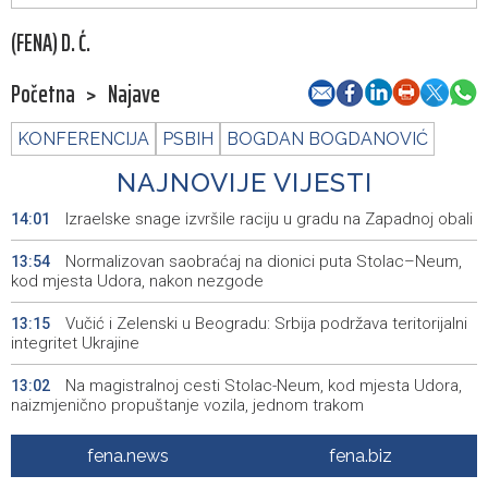
(FENA) D. Ć.
Početna
>
Najave
KONFERENCIJA
PSBIH
BOGDAN BOGDANOVIĆ
NAJNOVIJE VIJESTI
Izraelske snage izvršile raciju u gradu na Zapadnoj obali
14:01
Normalizovan saobraćaj na dionici puta Stolac–Neum,
13:54
kod mjesta Udora, nakon nezgode
Vučić i Zelenski u Beogradu: Srbija podržava teritorijalni
13:15
integritet Ukrajine
Na magistralnoj cesti Stolac-Neum, kod mjesta Udora,
13:02
naizmjenično propuštanje vozila, jednom trakom
Više od 500 učesnika na Drinskoj regati od Modrana do
12:59
fena.news
fena.biz
Goražda