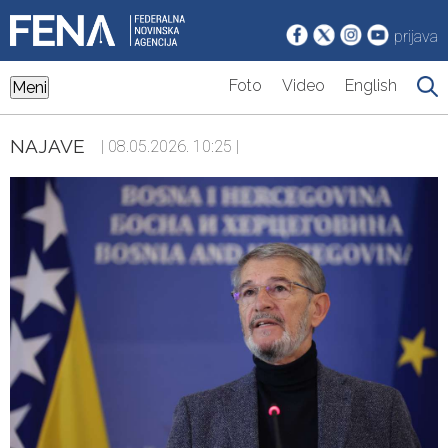
prijava
Foto
Video
English
Meni
NAJAVE
| 08.05.2026. 10:25 |