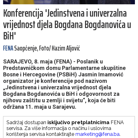
Konferencija 'Jedinstvena i univerzalna
vrijednost djela Bogdana Bogdanovića u
BiH'
FENA
Saopćenje, Foto/ Hazim Aljović
SARAJEVO, 8. maja (FENA) - Poslanik u
Predstavničkom domu Parlamentarne skupštine
Bosne i Hercegovine (PSBiH) Jasmin Imamović
organizator je konferencije pod nazivom
„Jedinstvena i univerzalna vrijednost djela
Bogdana Bogdanovića u BiH i odgovornost za
njihovu zaštitu u zemlji i svijetu“, koja će biti
održana 11. maja u Sarajevu.
Sadržaj dostupan
isključivo pretplatnicima
FENA
servisa. Za više informacija o načinu i uslovima
korištenja servisa kontaktirajte
marketing@fena.ba
.