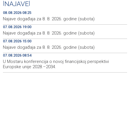
|
NAJAVE
|
Crveni križ ŽZH organizira ljetovanje za djecu i mlade u
12:48
Novom Vinodolskom
08.08.2026 08:25
Najave događaja za 8. 8. 2026. godine (subota)
Saopćenje za javnost Republikanci BiH
12:39
07.08.2026 19:00
Najave događaja za 8. 8. 2026. godine (subota)
OIC pozdravio potpisivanje odbrambenog sporazuma
12:08
Turske, Saudijske Arabije i Pakistana
07.08.2026 15:00
Najave događaja za 8. 8. 2026. godine (subota)
Zatvoren Festival prijateljstva u Goraždu
12:04
07.08.2026 08:54
U Mostaru konferencija o novoj financijskoj perspektivi
Hrvatska: Sudar teretnog i putničkog vlaka kod Svetog
11:52
Ivana Žabnog, ima ozlijeđenih
Europske unije 2028.–2034.