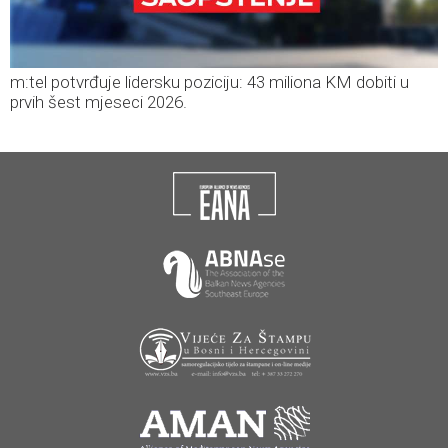
m:tel potvrđuje lidersku poziciju: 43 miliona KM dobiti u
prvih šest mjeseci 2026.