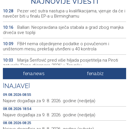
NAJNOVIJE VIJESTI
Pezer već sutra nastupa u kvalifikacijama, vjeruje da će i
10:28
navečer biti u finalu EP-a u Birminghamu
Ballian: Neopravdana sječa stabala a grad zbog manjka
10:16
drveća sve topliji
FBiH nema objedinjene podatke o povučenom i
10:09
uništenom mesu, prekršaji utvrđeni u 40 kontrola
Marija Šerifović pred više hiljada posjetitelja na Piroti
10:03
zatvorila 'Dane dijaspore 2026' u Travniku
fena.news
fena.biz
Kušljugić: Sprječavanje dehidracije i pregrijavanja ključni
09:28
za očuvanje zdravlja srca tokom vrućina
|
NAJAVE
|
U jami 'Raspotočje' petu noć prenoćilo devet zeničkih
09:27
09.08.2026 08:55
rudara
Najave događaja za 9. 8. 2026. godine (nedjelja)
08.08.2026 18:54
Gosti iz regiona okupirali Jahorinu, mnogi zbog popusta
09:20
umjesto mora izabrali planinu
Najave događaja za 9. 8. 2026. godine (nedjelja)
08.08.2026 08:25
Požar kod Konjica lokaliziran, vatrogasci i dalje na
09:17