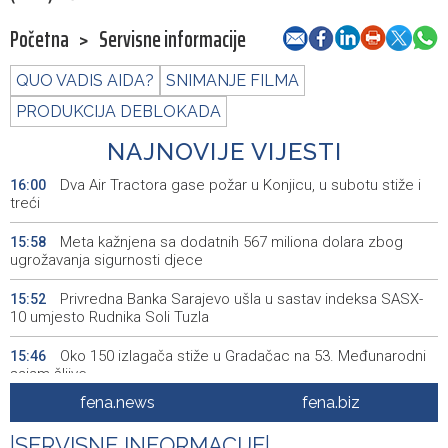
Početna
>
Servisne informacije
QUO VADIS AIDA?
SNIMANJE FILMA
PRODUKCIJA DEBLOKADA
NAJNOVIJE VIJESTI
Dva Air Tractora gase požar u Konjicu, u subotu stiže i
16:00
treći
Meta kažnjena sa dodatnih 567 miliona dolara zbog
15:58
ugrožavanja sigurnosti djece
Privredna Banka Sarajevo ušla u sastav indeksa SASX-
15:52
10 umjesto Rudnika Soli Tuzla
Oko 150 izlagača stiže u Gradačac na 53. Međunarodni
15:46
sajam šljive
fena.news
fena.biz
Španija postavila ultimatum Italiji da ukine granične
15:44
kontrole
|
SERVISNE INFORMACIJE
|