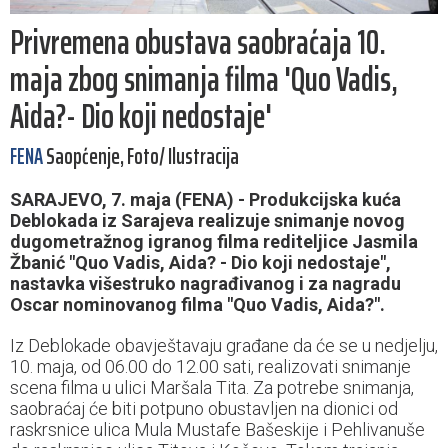
Privremena obustava saobraćaja 10.
maja zbog snimanja filma 'Quo Vadis,
Aida?- Dio koji nedostaje'
FENA
Saopćenje, Foto/ Ilustracija
SARAJEVO, 7. maja (FENA) - Produkcijska kuća
Deblokada iz Sarajeva realizuje snimanje novog
dugometražnog igranog filma rediteljice Jasmila
Žbanić "Quo Vadis, Aida? - Dio koji nedostaje",
nastavka višestruko nagrađivanog i za nagradu
Oscar nominovanog filma "Quo Vadis, Aida?".
Iz Deblokade obavještavaju građane da će se u nedjelju,
10. maja, od 06.00 do 12.00 sati, realizovati snimanje
scena filma u ulici Maršala Tita. Za potrebe snimanja,
saobraćaj će biti potpuno obustavljen na dionici od
raskrsnice ulica Mula Mustafe Bašeskije i Pehlivanuše