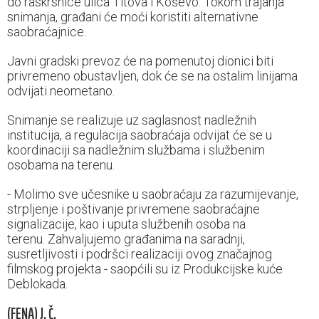
do raskrsnice ulica Titova i Koševo. Tokom trajanja
snimanja, građani će moći koristiti alternativne
saobraćajnice.
Javni gradski prevoz će na pomenutoj dionici biti
privremeno obustavljen, dok će se na ostalim linijama
odvijati neometano.
Snimanje se realizuje uz saglasnost nadležnih
institucija, a regulacija saobraćaja odvijat će se u
koordinaciji sa nadležnim službama i službenim
osobama na terenu.
- Molimo sve učesnike u saobraćaju za razumijevanje,
strpljenje i poštivanje privremene saobraćajne
signalizacije, kao i uputa službenih osoba na
terenu. Zahvaljujemo građanima na saradnji,
susretljivosti i podršci realizaciji ovog značajnog
filmskog projekta - saopćili su iz Produkcijske kuće
Deblokada.
(FENA) J. Č.