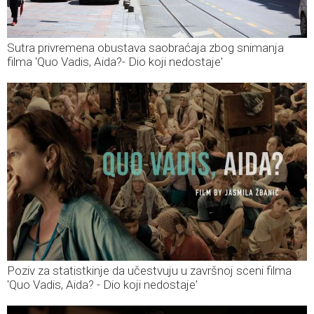
Sutra privremena obustava saobraćaja zbog snimanja
filma 'Quo Vadis, Aida?- Dio koji nedostaje'
Poziv za statistkinje da učestvuju u završnoj sceni filma
'Quo Vadis, Aida? - Dio koji nedostaje'