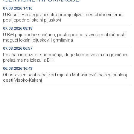
Goražde residents protest over repeated water
15:42
07.08.2026 14:16
outages
U Bosni i Hercegovini sutra promjenljivo i nestabilno vrijeme,
poslijepodne lokalni pljuskovi
Dani dijaspore Travnik 2026: Održan susret
15:31
07.08.2026 08:18
gospodarstvenika
U BiH prijepodne sunčano, poslijepodne razvojem oblačnosti
mogući lokalni pljuskovi i grmljavina
Priopćenje za javnost Naše stranke Mostar
15:27
07.08.2026 06:57
Na Sarajevskoj berzi sedmični promet 993.831 KM
15:25
Pojačan intenzitet saobraćaja, duge kolone vozila na graničnim
prelazima na izlazu iz BiH
U Cazinu otvorena izložba 50 plakata bh. filmova
15:19
06.08.2026 16:43
Obustavljen saobraćaj kod mjesta Muhašinovići na regionalnoj
cesti Visoko-Kakanj