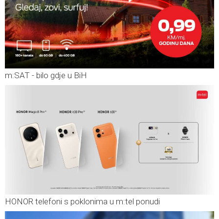
m:SAT - bilo gdje u BiH
HONOR telefoni s poklonima u m:tel ponudi