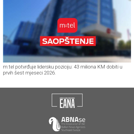
m:tel potvrđuje lidersku poziciju: 43 miliona KM dobiti u
prvih šest mjeseci 2026.