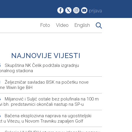
prijava
Foto
Video
English
NAJNOVIJE VIJESTI
Skupština NK Čelik podržala izgradnju
5
onalnog stadiona
Željezničar savladao BSK na početku nove
3
ne Wwin lige BiH
Miljanović i Suljić ostale bez polufinala na 100 m
6
svi bh. predstavnici okončali nastup na SP-u
Bačena eksplozivna naprava na ugostiteljski
6
t u Vitezu, u Novom Travniku zapaljen Golf