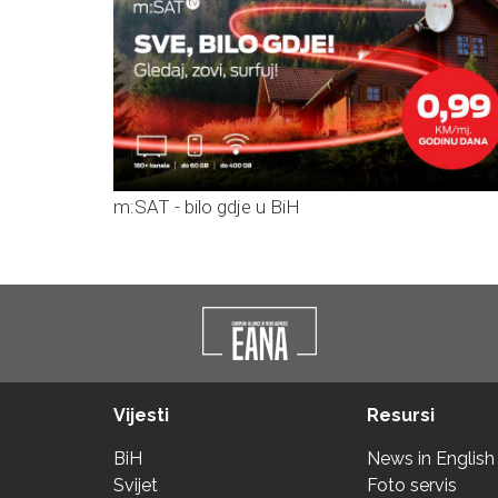
m:SAT - bilo gdje u BiH
Vijesti
Resursi
BiH
News in English
Svijet
Foto servis