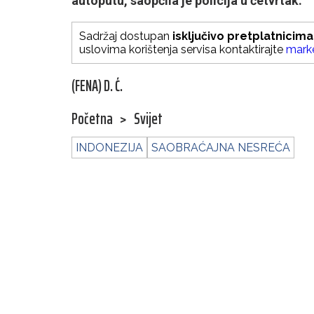
autoputu, saopćila je policija u četvrtak.
Sadržaj dostupan
isključivo pretplatnicima
uslovima korištenja servisa kontaktirajte
mark
(FENA) D. Ć.
Početna
>
Svijet
INDONEZIJA
SAOBRAĆAJNA NESREĆA