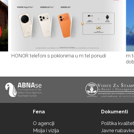
HONOR telefoni s poklonima u m:tel ponudi
m:t
dob
Fena
Dokumenti
O agenciji
Politika kvalite
Misija i vizija
Javne nabavke