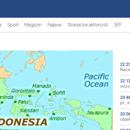
a
Sport
Magazin
Najave
Stranačke aktivnosti
SFF
22:2
Naci
22:1
sezo
20:4
pr., 
20:0
objek