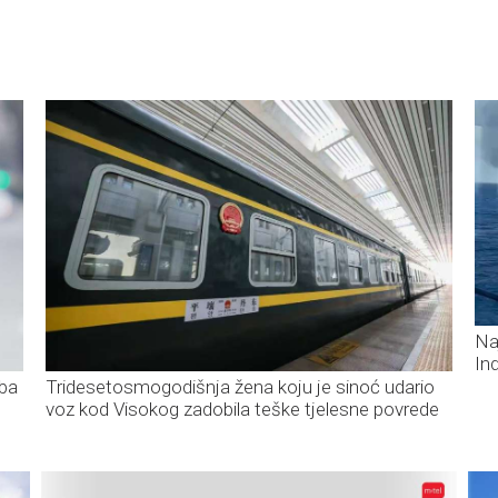
Na
In
ba
Tridesetosmogodišnja žena koju je sinoć udario
voz kod Visokog zadobila teške tjelesne povrede