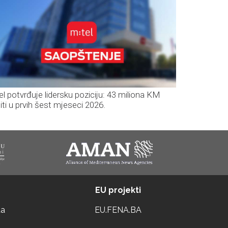
el potvrđuje lidersku poziciju: 43 miliona KM
iti u prvih šest mjeseci 2026.
EU projekti
ta
EU.FENA.BA