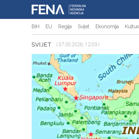
BiH
EU
Regija
Svijet
Ekonomija
Kultur
SVIJET
| 07.05.2026. 12:03 |