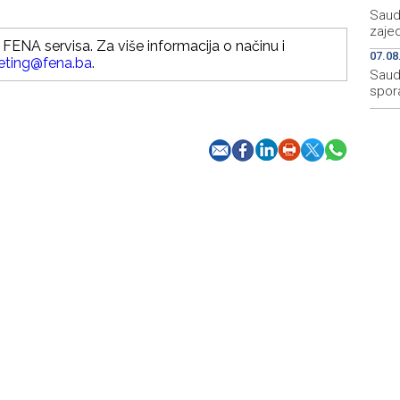
Saudi
zaje
FENA servisa. Za više informacija o načinu i
07.08
eting@fena.ba
.
Saudi
spor