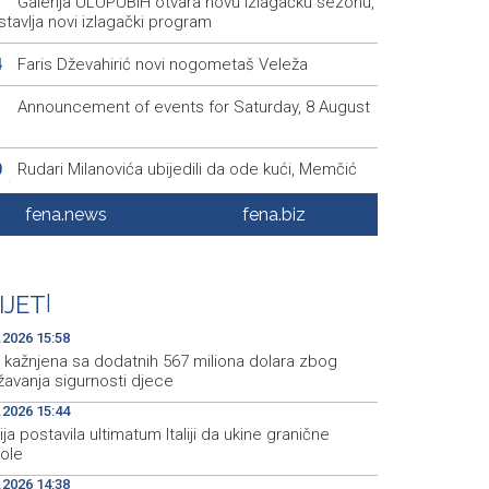
Galerija ULUPUBiH otvara novu izlagačku sezonu,
1
tavlja novi izlagački program
Faris Dževahirić novi nogometaš Veleža
4
Announcement of events for Saturday, 8 August
1
Rudari Milanovića ubijedili da ode kući, Memčić
0
eć ponovo vratio u jamu 'Raspotočje'
fena.news
fena.biz
Sarajevo Film Festival presents Kinoscope and
3
scope Surreal programs
Najave događaja za 8. 8. 2026. godine (subota)
0
IJET
|
.2026 15:58
 kažnjena sa dodatnih 567 miliona dolara zbog
žavanja sigurnosti djece
.2026 15:44
ja postavila ultimatum Italiji da ukine granične
role
.2026 14:38