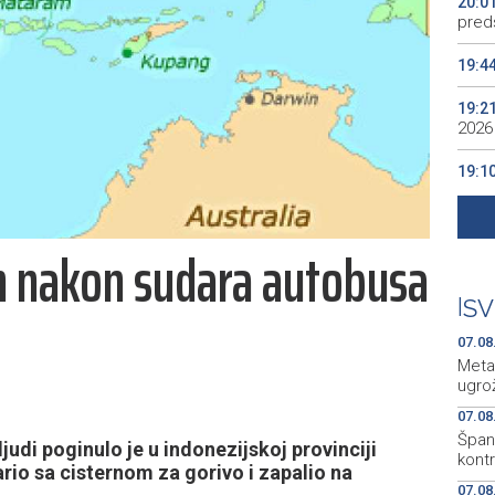
20:0
preds
19:4
19:2
2026
19:1
se v
19:0
h nakon sudara autobusa
Kino
19:0
|
SV
07.08
Meta
ugro
07.08
Špani
udi poginulo je u indonezijskoj provinciji
kont
io sa cisternom za gorivo i zapalio na
07.08