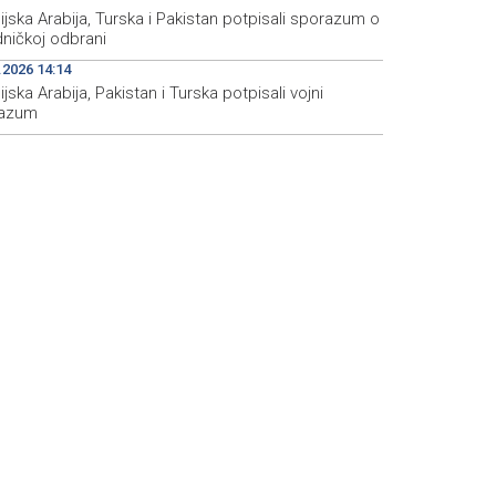
jska Arabija, Turska i Pakistan potpisali sporazum o
dničkoj odbrani
.2026 14:14
jska Arabija, Pakistan i Turska potpisali vojni
azum