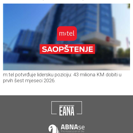
m:tel potvrđuje lidersku poziciju: 43 miliona KM dobiti u
prvih šest mjeseci 2026.