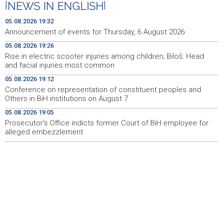
|
NEWS IN ENGLISH
|
Izložba luksuznih i sportskih automobila - A Driving Force
06:50
danas na Vilsonovom šetalištu
05.08.2026 19:32
Announcement of events for Thursday, 6 August 2026
Duge kolone vozila na izlazu iz BiH na graničnim
06:50
05.08.2026 19:26
prelazima Velika Kladuša, Gradina i Orašje
Rise in electric scooter injuries among children; Biloš: Head
and facial injuries most common
Najave događaja za 6. 8. 2026. godine (četvrtak)
06:50
05.08.2026 19:12
Vlada Srbije: Nema opasnosti od nestašica struje i
21:01
Conference on representation of constituent peoples and
vode, riječni promet ugrožen
Others in BiH institutions on August 7
05.08.2026 19:05
Rukometaši 'Slobode' ulaze u novu sezonu s ciljem
20:29
povratka u Premijer ligu
Prosecutor's Office indicts former Court of BiH employee for
alleged embezzlement