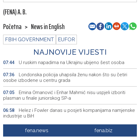
(FENA) A. B.
Početna
>
News in English
FBIH GOVERNMENT
EUFOR
NAJNOVIJE VIJESTI
U ruskim napadima na Ukrajinu ubijeno šest osoba
07:44
Londonska policija uhapsila ženu nakon što su četiri
07:36
osobe izbodene u centru grada
Emina Omanović i Enhar Mahmić nisu uspjeli izboriti
07:05
plasman u finale juniorskog SP-a
Helez i Fowler danas u posjeti kompanijama namjenske
06:58
industrije u BiH
Helez i komandant NATO štaba u Sarajevu Fowler
06:57
fena.news
fena.biz
posjetili Bugojno