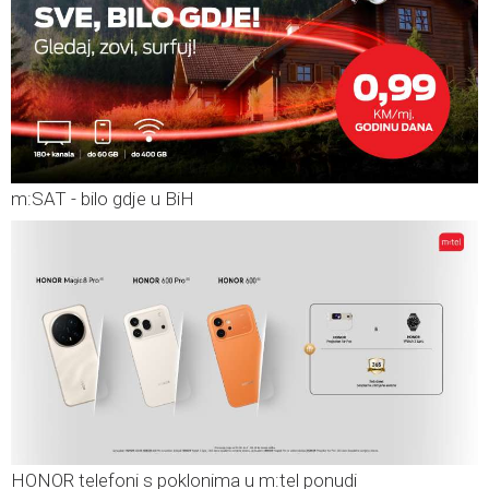
m:SAT - bilo gdje u BiH
HONOR telefoni s poklonima u m:tel ponudi