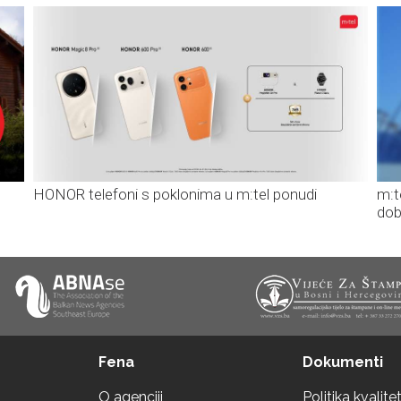
HONOR telefoni s poklonima u m:tel ponudi
m:t
dob
Fena
Dokumenti
O agenciji
Politika kvalite