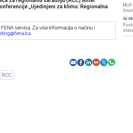
ijeća za regionalnu saradnju (RCC) Amer
MUP 
onferencije „Ujedinjeni za klimu: Regionalna
Grun
06.08
Post
FENA servisa. Za više informacija o načinu i
stat
eting@fena.ba
.
RCC