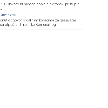
ZDK uskoro bi mogao dobiti elektronski pristup e-
tu
.2026 17:10
ignut dogovor o daljnjim koracima za rješavanje
usa otpuštenih radnika Komunalnog