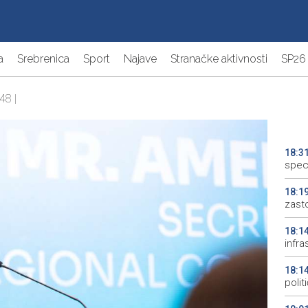
a
Srebrenica
Sport
Najave
Stranačke aktivnosti
SP26
48 |
18:3
speci
18:1
zast
18:1
infra
18:1
polit