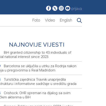
prijava
Foto
Video
English
NAJNOVIJE VIJESTI
BiH granted citizenship to 43 individuals of
1
al national interest since 2023
Barcelona se uključila u utrku za Rodrija nakon
9
oja u pregovorima s Real Madridom
Turistička zajednica Travnik unaprijedila
4
strukturu i informativne sadržaje u središtu grada
Crishock: OHR spreman na dijalog sa svim
4
ičkim akterima u BiH