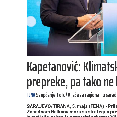
Kapetanović: Klimats
prepreke, pa tako ne 
FENA
Saopćenje, Foto/ Vijeće za regionalnu sarad
SARAJEVO/TIRANA, 5. maja (FENA) - Pri
Zapadnom Balkanu mora sa strategija preć