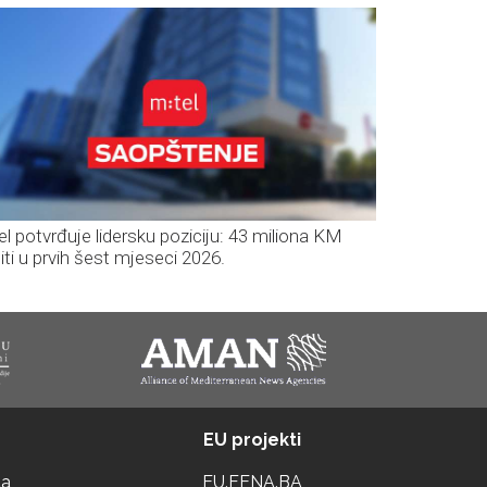
el potvrđuje lidersku poziciju: 43 miliona KM
iti u prvih šest mjeseci 2026.
EU projekti
ta
EU.FENA.BA