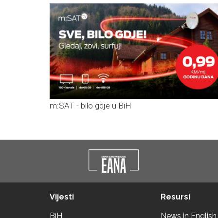
m:SAT - bilo gdje u BiH
Vijesti
Resursi
BiH
News in English