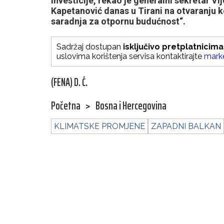
investicije, rekao je generalni sekretar V
Kapetanović danas u Tirani na otvaranju k
saradnja za otpornu budućnost“.
Sadržaj dostupan
isključivo pretplatnicima
uslovima korištenja servisa kontaktirajte
mark
(FENA) D. Ć.
Početna
>
Bosna i Hercegovina
KLIMATSKE PROMJENE
ZAPADNI BALKAN