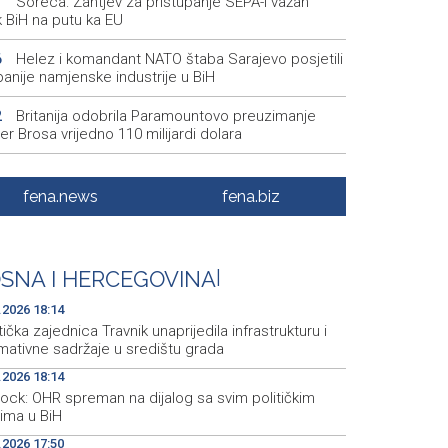
Soreca: Zahtjev za pristupanje SEPA-i važan
1
k BiH na putu ka EU
Helez i komandant NATO štaba Sarajevo posjetili
6
anije namjenske industrije u BiH
Britanija odobrila Paramountovo preuzimanje
2
r Brosa vrijedno 110 milijardi dolara
MUP ZDK uskoro bi mogao dobiti elektronski
0
up e-Gruntu
fena.news
fena.biz
Postignut dogovor o daljnjim koracima za
0
avanje statusa otpuštenih radnika Komunalnog
SNA I HERCEGOVINA
|
U Konjicu zabranjeno zalijevanje vrtova i javnih
9
šina
.2026 18:14
tička zajednica Travnik unaprijedila infrastrukturu i
mativne sadržaje u središtu grada
.2026 18:14
hock: OHR spreman na dijalog sa svim političkim
rima u BiH
.2026 17:50