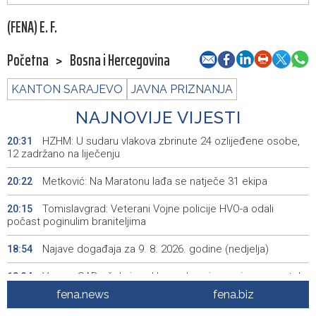
(FENA) E. F.
Početna
>
Bosna i Hercegovina
KANTON SARAJEVO
JAVNA PRIZNANJA
NAJNOVIJE VIJESTI
HZHM: U sudaru vlakova zbrinute 24 ozlijeđene osobe,
20:31
12 zadržano na liječenju
Metković: Na Maratonu lađa se natječe 31 ekipa
20:22
Tomislavgrad: Veterani Vojne policije HVO-a odali
20:15
počast poginulim braniteljima
Najave događaja za 9. 8. 2026. godine (nedjelja)
18:54
Vance: SAD očekuje od Irana da osigura siguran protok
18:34
nafte kroz Hormuški moreuz
fena.news
fena.biz