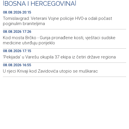
Iranski šef sigurnosti: Hormuški moreuz će ostati
18:21
|
BOSNA I HERCEGOVINA
|
zatvoren dok SAD ne ispuni zahtjeve Teherana
08.08.2026 20:15
Iran 'vrlo blizu' dogovora s Omanom o novoj Hormuškoj
18:09
Tomislavgrad: Veterani Vojne policije HVO-a odali počast
brodskoj ruti
poginulim braniteljima
08.08.2026 17:26
Koncertom Marije Šerifović večeras se zatvara
18:05
Kod mosta Brčko - Gunja pronađene kosti, vještaci sudske
manifestacija 'Dani dijaspore Travnik 2026'
medicine utvrđuju porijeklo
Kod mosta Brčko - Gunja pronađene kosti, vještaci
17:26
08.08.2026 17:15
sudske medicine utvrđuju porijeklo
'Pekijada' u Varešu okupila 37 ekipa iz četiri države regiona
08.08.2026 16:55
'Pekijada' u Varešu okupila 37 ekipa iz četiri države
17:15
regiona
U rijeci Krivaji kod Zavidovića utopio se muškarac