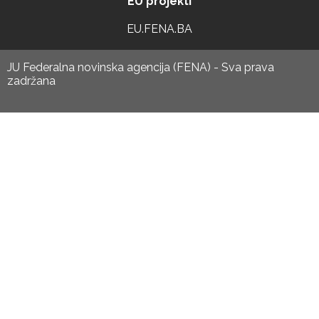
EU projekti
EU.FENA.BA
JU Federalna novinska agencija (FENA) - Sva prava
zadržana