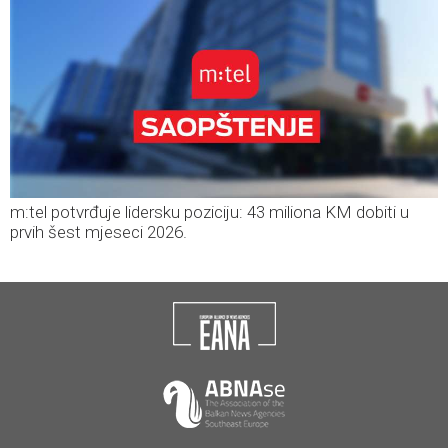
m:tel potvrđuje lidersku poziciju: 43 miliona KM dobiti u
prvih šest mjeseci 2026.