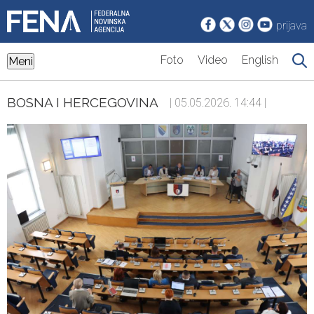
prijava
Foto
Video
English
Meni
BOSNA I HERCEGOVINA
| 05.05.2026. 14:44 |