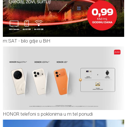
m:SAT - bilo gdje u BiH
HONOR telefoni s poklonima u m:tel ponudi