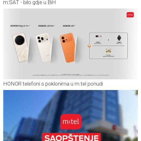
m:SAT - bilo gdje u BiH
HONOR telefoni s poklonima u m:tel ponudi