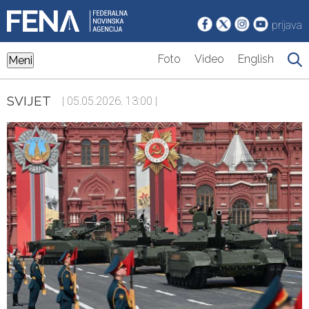
prijava
Foto
Video
English
Meni
SVIJET
| 05.05.2026. 13:00 |