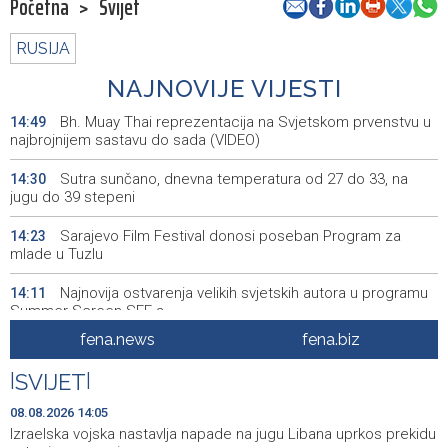
Početna
>
Svijet
RUSIJA
NAJNOVIJE VIJESTI
Bh. Muay Thai reprezentacija na Svjetskom prvenstvu u
14:49
najbrojnijem sastavu do sada (VIDEO)
Sutra sunčano, dnevna temperatura od 27 do 33, na
14:30
jugu do 39 stepeni
Sarajevo Film Festival donosi poseban Program za
14:23
mlade u Tuzlu
Najnovija ostvarenja velikih svjetskih autora u programu
14:11
Summer Screen SFF-a
fena.news
fena.biz
Izraelska vojska nastavlja napade na jugu Libana uprkos
14:05
prekidu vatre i pregovorima
|
SVIJET
|
Izraelske snage izvršile raciju u gradu na Zapadnoj obali
14:01
08.08.2026 14:05
Izraelska vojska nastavlja napade na jugu Libana uprkos prekidu
Normalizovan saobraćaj na dionici puta Stolac–Neum,
13:54