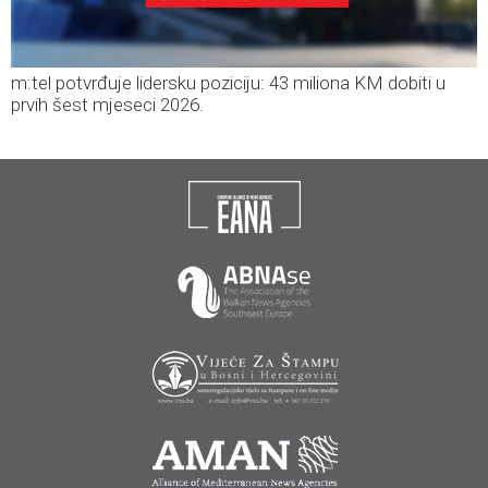
m:tel potvrđuje lidersku poziciju: 43 miliona KM dobiti u
prvih šest mjeseci 2026.