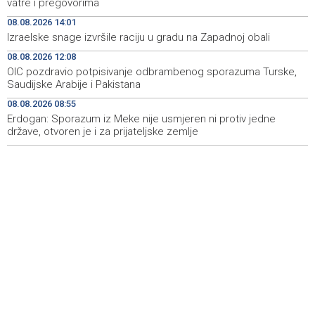
vatre i pregovorima
kod mjesta Udora, nakon nezgode
08.08.2026 14:01
Izraelske snage izvršile raciju u gradu na Zapadnoj obali
Vučić i Zelenski u Beogradu: Srbija podržava teritorijalni
13:15
integritet Ukrajine
08.08.2026 12:08
OIC pozdravio potpisivanje odbrambenog sporazuma Turske,
Na magistralnoj cesti Stolac-Neum, kod mjesta Udora,
13:02
Saudijske Arabije i Pakistana
naizmjenično propuštanje vozila, jednom trakom
08.08.2026 08:55
Erdogan: Sporazum iz Meke nije usmjeren ni protiv jedne
Više od 500 učesnika na Drinskoj regati od Modrana do
12:59
Goražda
države, otvoren je i za prijateljske zemlje