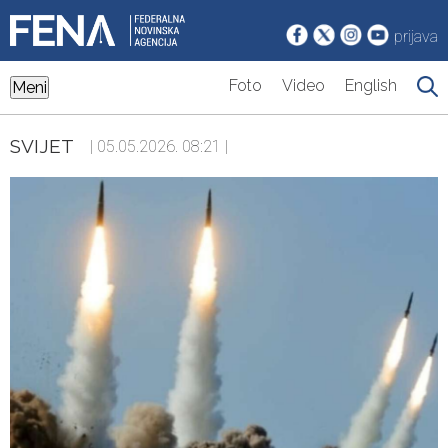
prijava
Foto
Video
English
Meni
SVIJET
| 05.05.2026. 08:21 |