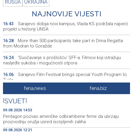
RUSIJA
UKRAJINA
NAJNOVIJE VIJESTI
Sarajevo dobija novi kampus, Vlada KS podržala najveći
16:43
projekt u historiji UNSA
More than 500 participants take part in Drina Regatta
16:28
from Modran to Goražde
'Suočavanje s prošlošću' SFF-a: Filmovi koji istražuju
16:24
nasljeđe sukoba i mogućnosti otpora
Sarajevo Film Festival brings special Youth Program to
16:06
Tuzla
fena.news
fena.biz
Posuški turnir 'Kamen, krš i maslina' potvrdio svoj ugled,
15:58
Kukoč ponovno na Topali
|
SVIJET
|
Priopćenje za javnost HDZ 1990
15:40
09.08.2026 14:53
Pentagon pozvao američke odbrambene firme da ubrzaju
Pentagon pozvao američke odbrambene firme da
14:53
proizvodnju oružja usred iscrpljenih zaliha
ubrzaju proizvodnju oružja usred iscrpljenih zaliha
09.08.2026 12:21