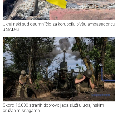
Ukrajinski sud osumnjičio za korupciju bivšu ambasadoricu
u SAD-u
Skoro 16.000 stranih dobrovoljaca služi u ukrajinskim
oružanim snagama