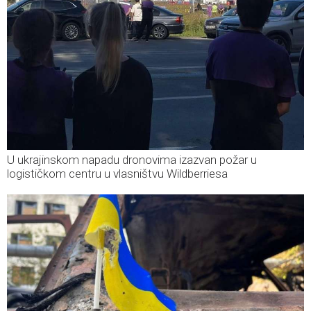
U ukrajinskom napadu dronovima izazvan požar u
logističkom centru u vlasništvu Wildberriesa