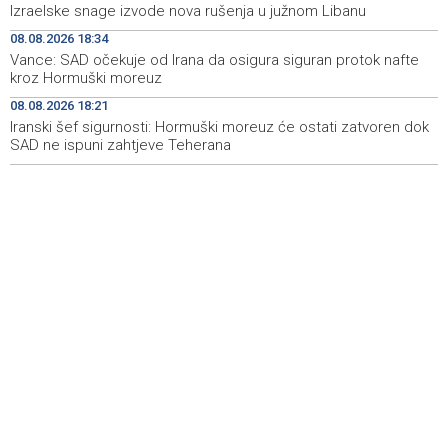
Izraelske snage izvode nova rušenja u južnom Libanu
Svečano otvoren 26. Cazin Grand Prix, staza 'Krajiška
14:39
zmija' ponovo okupila ljubitelje motosporta
08.08.2026 18:34
Vance: SAD očekuje od Irana da osigura siguran protok nafte
Mostar Jazz Fest 2026. od 23. do 25. kolovoza donosi
13:20
kroz Hormuški moreuz
tri večeri vrhunske glazbe
08.08.2026 18:21
Iranski šef sigurnosti: Hormuški moreuz će ostati zatvoren dok
Izraelske snage izvode nova rušenja u južnom Libanu
12:21
SAD ne ispuni zahtjeve Teherana