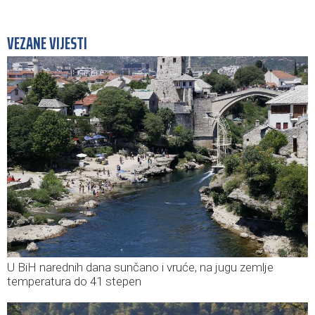
VEZANE VIJESTI
U BiH narednih dana sunčano i vruće, na jugu zemlje
temperatura do 41 stepen