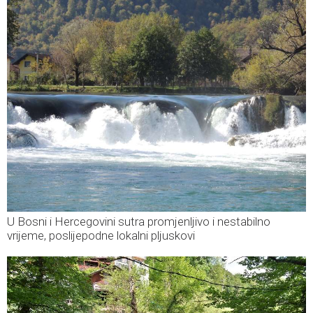
U Bosni i Hercegovini sutra promjenljivo i nestabilno
vrijeme, poslijepodne lokalni pljuskovi