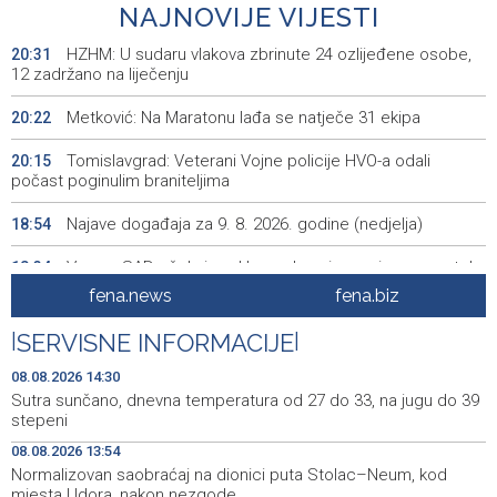
NAJNOVIJE VIJESTI
HZHM: U sudaru vlakova zbrinute 24 ozlijeđene osobe,
20:31
12 zadržano na liječenju
Metković: Na Maratonu lađa se natječe 31 ekipa
20:22
Tomislavgrad: Veterani Vojne policije HVO-a odali
20:15
počast poginulim braniteljima
Najave događaja za 9. 8. 2026. godine (nedjelja)
18:54
Vance: SAD očekuje od Irana da osigura siguran protok
18:34
nafte kroz Hormuški moreuz
fena.news
fena.biz
Iranski šef sigurnosti: Hormuški moreuz će ostati
18:21
|
SERVISNE INFORMACIJE
|
zatvoren dok SAD ne ispuni zahtjeve Teherana
08.08.2026 14:30
Iran 'vrlo blizu' dogovora s Omanom o novoj Hormuškoj
18:09
Sutra sunčano, dnevna temperatura od 27 do 33, na jugu do 39
brodskoj ruti
stepeni
08.08.2026 13:54
Koncertom Marije Šerifović večeras se zatvara
18:05
Normalizovan saobraćaj na dionici puta Stolac–Neum, kod
manifestacija 'Dani dijaspore Travnik 2026'
mjesta Udora, nakon nezgode