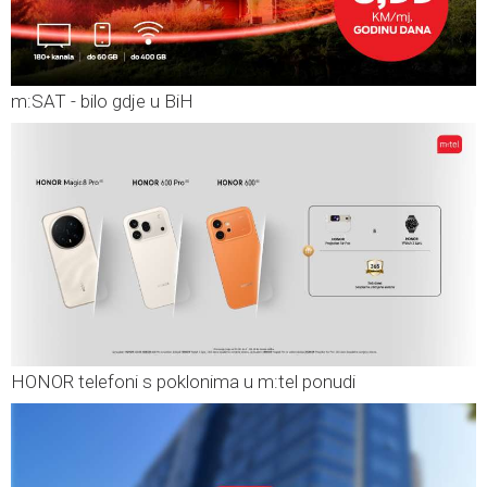
m:SAT - bilo gdje u BiH
HONOR telefoni s poklonima u m:tel ponudi