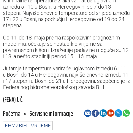
Minimalne temperature zraka varirat će uglavnom
između 5 i 10 u Bosni, u Hercegovini od 7 do 13
stepeni. Najviše dnevne temperature od srijede između
17 i 22 u Bosni, na području Hercegovine od 19 do 24
stepena.
Od 11. do 18. maja prema raspoloživim prognoznim
modelima, očekuje se nestabilno vrijeme sa
povremenom kišom. Izraženije padavine moguće su 12.
i 13. a nešto stabilniji period 15. i 16. maja.
Jutarnje temperature variraće uglavnom između 6 i 11
u Bosni do 14 u Hercegovini, najviše dnevne između 11
i 17 stepeni u Bosni do 21 u Hercegovini, saopćeno je iz
Federalnog hidrometeorološkog zavoda BiH.
(FENA) J. Č.
Početna
>
Servisne informacije
FHMZBIH - VRIJEME