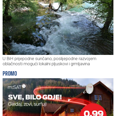
U BiH prijepodne sunčano, poslijepodne razvojem
oblačnosti mogući lokalni pljuskovi i grmljavina
PROMO