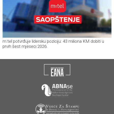
m:tel potvrđuje lidersku poziciju: 43 miliona KM dobiti u
prvih šest mjeseci 2026.