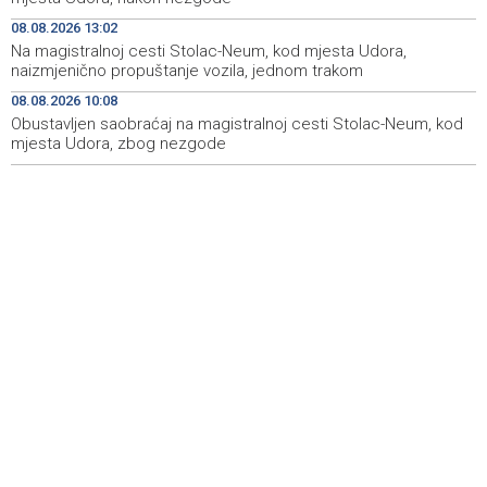
Kod mosta Brčko - Gunja pronađene kosti, vještaci
17:26
08.08.2026 13:02
sudske medicine utvrđuju porijeklo
Na magistralnoj cesti Stolac-Neum, kod mjesta Udora,
naizmjenično propuštanje vozila, jednom trakom
'Pekijada' u Varešu okupila 37 ekipa iz četiri države
17:15
08.08.2026 10:08
regiona
Obustavljen saobraćaj na magistralnoj cesti Stolac-Neum, kod
mjesta Udora, zbog nezgode