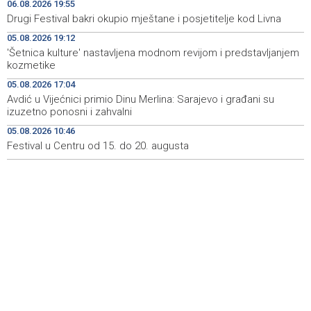
Branimir Mašić Bani'
06.08.2026 19:55
Drugi Festival bakri okupio mještane i posjetitelje kod Livna
Na Vilsonovom šetalištu u Sarajevu predstavljeno 50
20:26
05.08.2026 19:12
luksuznih i sportskih automobila
'Šetnica kulture' nastavljena modnom revijom i predstavljanjem
kozmetike
Announcement of events for Friday, 7 August 2026
20:01
05.08.2026 17:04
Drugi Festival bakri okupio mještane i posjetitelje kod
19:55
Avdić u Vijećnici primio Dinu Merlina: Sarajevo i građani su
Livna
izuzetno ponosni i zahvalni
05.08.2026 10:46
Novi Travnik receives first direct EU funding for UNESCO
19:45
heritage project
Festival u Centru od 15. do 20. augusta