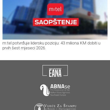
m:tel potvrđuje lidersku poziciju: 43 miliona KM dobiti u
prvih šest mjeseci 2026.