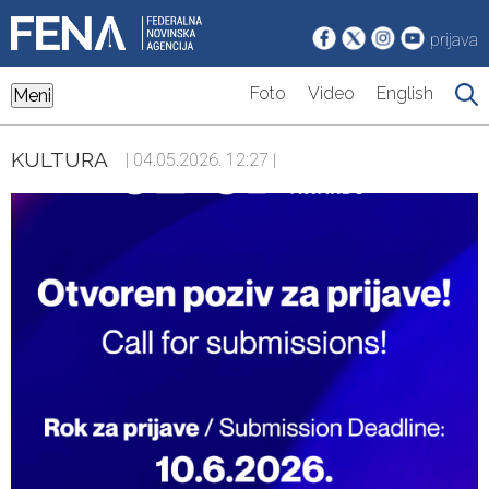
prijava
Foto
Video
English
Meni
KULTURA
| 04.05.2026. 12:27 |