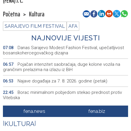
(FENA) J. Č.
Početna
>
Kultura
SARAJEVO FILM FESTIVAL
AFA
NAJNOVIJE VIJESTI
Danas Sarajevo Modest Fashion Festival, upečatljivost
07:08
bosanskohercegovačkog dizajna
Pojačan intenzitet saobraćaja, duge kolone vozila na
06:57
graničnim prelazima na izlazu iz BiH
Najave događaja za 7. 8. 2026. godine (petak)
06:53
Borac minimalnom pobjedom stekao prednost protiv
22:45
Vitebska
Bacačice kugle Bešlija i Baručija bez plasmana u finale
21:54
fena.news
fena.biz
juniorskog SP-a
|
KULTURA
|
Počeo memorijalni turnir 'Streetball Tomislavgrad 2026.
20:36