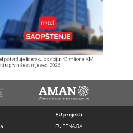
el potvrđuje lidersku poziciju: 43 miliona KM
iti u prvih šest mjeseci 2026.
EU projekti
ta
EU.FENA.BA