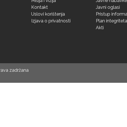
Misija i vizija
Javne nabavke
Kontakt
Javni oglasi
Uslovi korištenja
Pristup inform
Izjava o privatnosti
Plan integritet
Akti
prava zadržana