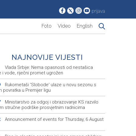
prijava
Foto
Video
English
NAJNOVIJE VIJESTI
Vlada Srbije: Nema opasnosti od nestašica
1
e i vode, riječni promet ugrožen
Rukometaši 'Slobode' ulaze u novu sezonu s
9
m povratka u Premijer ligu
Ministarstvo za odgoj i obrazovanje KS razvilo
7
em stručne podrške prosvjetnim radnicima
Announcement of events for Thursday, 6 August
2