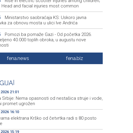
Rise in electric scooter injuries among children;
6
š: Head and facial injuries most common
Ministarstvo saobraćaja KS: Uskoro javna
5
vka za obnovu mosta u ulici Ive Andrića
Pomozi.ba pomaže Gazi - Od početka 2026.
5
eljeno 40.000 toplih obroka, u augustu nove
nosti
Conference on representation of constituent
2
fena.news
fena.biz
es and Others in BiH institutions on August 7
'Šetnica kulture' nastavljena modnom revijom i
2
stavljanjem kozmetike
GIJA
|
Prosecutor's Office indicts former Court of BiH
5
.2026 21:01
oyee for alleged embezzlement
 Srbije: Nema opasnosti od nestašica struje i vode,
čni promet ugrožen
.2026 16:10
arna elektrana Krško od četvrtka radi s 80 posto
e
.2026 15:19