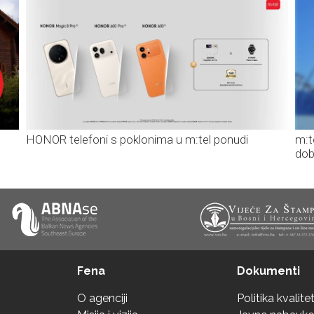
HONOR telefoni s poklonima u m:tel ponudi
m:t
dob
Fena
Dokumenti
O agenciji
Politika kvalite