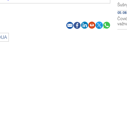
Šušnj
05.08
Čović
važna
IJA