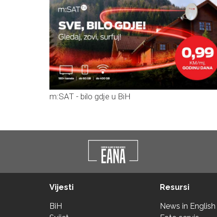
m:SAT - bilo gdje u BiH
Vijesti
Resursi
BiH
News in English