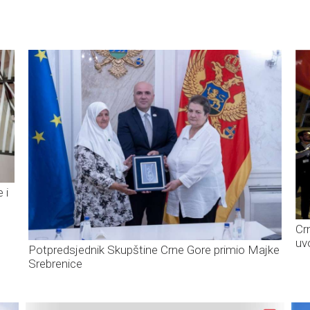
 i
Cr
uvo
Potpredsjednik Skupštine Crne Gore primio Majke
Srebrenice