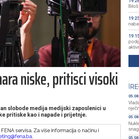
19:2
Bilo
19:2
naba
19:1
podij
aktiv
19:1
peopl
ara niske, pritisci visoki
19:1
pred
|
RE
19:0
05.08
empl
Vlada
dan slobode medija medijski zaposlenici u
rije
e pritiske kao i napade i prijetnje.
05.08
Nukle
snag
FENA servisa. Za više informacija o načinu i
eting@fena.ba
.
05.08