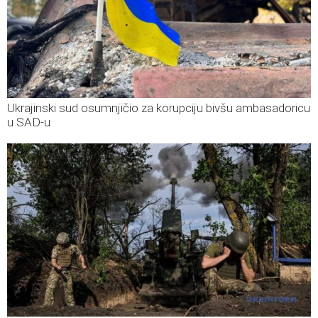
Ukrajinski sud osumnjičio za korupciju bivšu ambasadoricu
u SAD-u