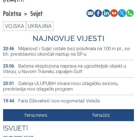
Početna
>
Svijet
VOJSKA
UKRAJINA
NAJNOVIJE VIJESTI
Miljanović i Suljić ostale bez polufinala na 100 m pr., svi
20:46
bh. predstavnici okončali nastup na SP-u
Bačena eksplozivna naprava na ugostiteljski objekt u
20:06
Vitezu, u Novom Travniku zapaljen Golf
Galerija ULUPUBiH otvara novu izlagačku sezonu,
20:01
predstavlja novi izlagački program
Faris Dževahirić novi nogometaš Veleža
19:44
Announcement of events for Saturday, 8 August 2026
19:21
fena.news
fena.biz
Rudari Milanovića ubijedili da ode kući, Memčić se već
19:10
|
SVIJET
|
ponovo vratio u jamu 'Raspotočje'