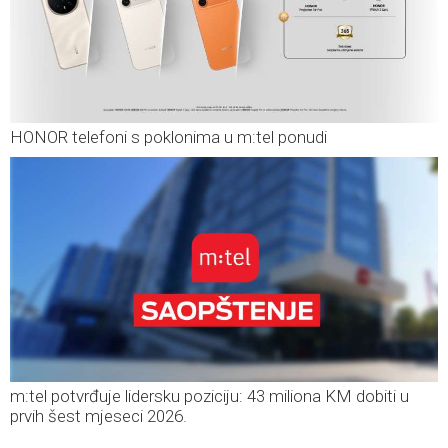
HONOR telefoni s poklonima u m:tel ponudi
m:tel potvrđuje lidersku poziciju: 43 miliona KM dobiti u
prvih šest mjeseci 2026.