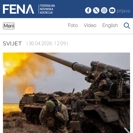
prijava
Foto
Video
English
Meni
SVIJET
| 30.04.2026. 12:09 |