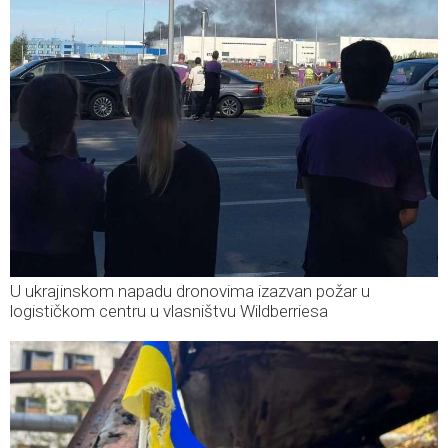
U ukrajinskom napadu dronovima izazvan požar u
logističkom centru u vlasništvu Wildberriesa