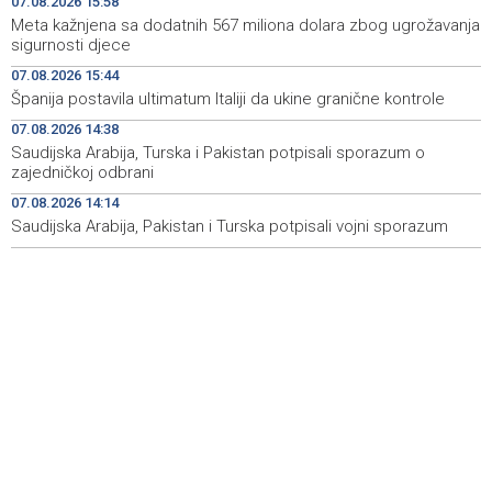
07.08.2026 15:58
Sarajevo Film Festival presents Kinoscope and
19:03
Meta kažnjena sa dodatnih 567 miliona dolara zbog ugrožavanja
Kinoscope Surreal programs
sigurnosti djece
07.08.2026 15:44
Najave događaja za 8. 8. 2026. godine (subota)
19:00
Španija postavila ultimatum Italiji da ukine granične kontrole
Fire breaks out across more than 40 hectares in Grude,
18:58
07.08.2026 14:38
firefighters and Air Tractors on the ground
Saudijska Arabija, Turska i Pakistan potpisali sporazum o
zajedničkoj odbrani
Zelenski doputovao u Beograd, sutra sastanak s
18:55
07.08.2026 14:14
Vučićem
Saudijska Arabija, Pakistan i Turska potpisali vojni sporazum