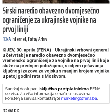
Sirski naredio obavezno dvomjesečno
ograničenje za ukrajinske vojnike na
prvoj liniji
FENA
Internet, Foto/ Arhiv
KIJEV, 30. aprila (FENA) - Ukrajinski vrhovni general
u četvrtak je naredio obavezno dvomjesečno
vremensko ograničenje za vojnike na prvoj linii koje
služe na prednjim položajima, s ciljem rješavanja
ključnog izazova za vojsku s manjim brojem vojnika
u petoj godini rata s Moskvom.
Sadržaj dostupan
isključivo pretplatnicima
FENA
servisa. Za više informacija o načinu i uslovima
korištenja servisa kontaktirajte
marketing@fena.ba
.
(FENA) F. F.