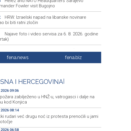
Helez and NATO Headquarters Sarajevo
5
ander Fowler visit Bugojno
HRW: Izraelski napad na libanske novinare
2
 bi biti ratni zločin
Najave foto i video servisa za 6. 8. 2026. godine
1
rtak)
Trump: Razgovori s Iranom 'idu prilično dobro'
7
fena.news
fena.biz
Nizak vodostaj rijeke Rajne prijeti novim udarom
5
ačkoj ekonomiji
Izmjena najava događaja za četvrtak, 6. augusta
5
SNA I HERCEGOVINA
|
.godine
.2026 09:06
požara zabilježeno u HNŽ-u, vatrogasci i dalje na
nu kod Konjica
.2026 08:14
ki rudari već drugu noć iz protesta prenoćili u jami
otočje
.2026 06:58