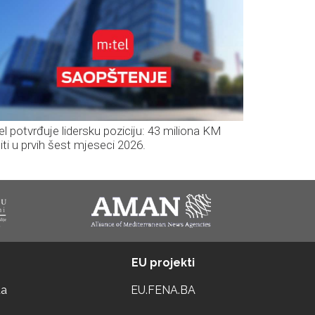
el potvrđuje lidersku poziciju: 43 miliona KM
iti u prvih šest mjeseci 2026.
EU projekti
ta
EU.FENA.BA