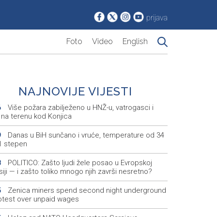
prijava
Foto
Video
English
NAJNOVIJE VIJESTI
Više požara zabilježeno u HNŽ-u, vatrogasci i
6
 na terenu kod Konjica
Danas u BiH sunčano i vruće, temperature od 34
9
1 stepen
POLITICO: Zašto ljudi žele posao u Evropskoj
8
iji — i zašto toliko mnogo njih završi nesretno?
Zenica miners spend second night underground
5
rotest over unpaid wages