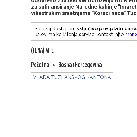
odobreno 700.000 KM Udruženju HO Merha
za sufinansiranje Narodne kuhinje "Imaret"
višestrukim smetnjama "Koraci nade" Tuz
Sadržaj dostupan
isključivo pretplatnicima
uslovima korištenja servisa kontaktirajte
mark
(FENA) M. L.
Početna
>
Bosna i Hercegovina
VLADA TUZLANSKOG KANTONA