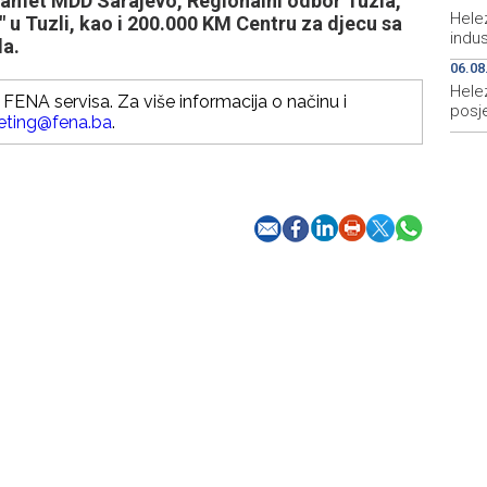
met MDD Sarajevo, Regionalni odbor Tuzla,
Hele
 u Tuzli, kao i 200.000 KM Centru za djecu sa
indus
la.
06.08
Hele
FENA servisa. Za više informacija o načinu i
posje
eting@fena.ba
.