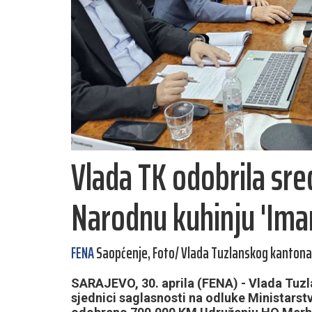
Vlada TK odobrila sr
Narodnu kuhinju 'Imare
FENA
Saopćenje, Foto/ Vlada Tuzlanskog kantona
SARAJEVO, 30. aprila (FENA) - Vlada Tuzl
sjednici saglasnosti na odluke Ministarstva