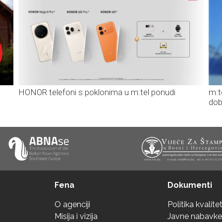
HONOR telefoni s poklonima u m:tel ponudi
m:t
dob
Fena
Dokumenti
O agenciji
Politika kvalite
Misija i vizija
Javne nabavke