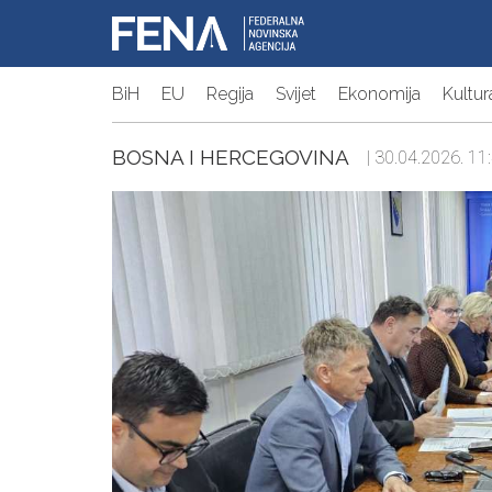
BiH
EU
Regija
Svijet
Ekonomija
Kultur
BOSNA I HERCEGOVINA
| 30.04.2026. 11: