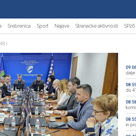
a
Srebrenica
Sport
Najave
Stranačke aktivnosti
SP26
48 |
09:0
dalje
08:5
do 4
08:5
komis
08:5
in p