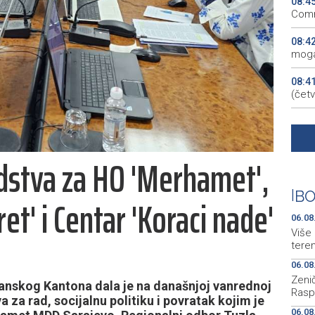
08:4
Comm
08:4
mogao
08:4
(četv
08:1
08:1
edstva za HO 'Merhamet',
njem
08:1
|
BO
t' i Centar 'Koraci nade'
2026
06.08
Više 
tere
06.08
Zenič
anskog Kantona dala je na današnjoj vanrednoj
Rasp
 za rad, socijalnu politiku i povratak kojim je
06.08