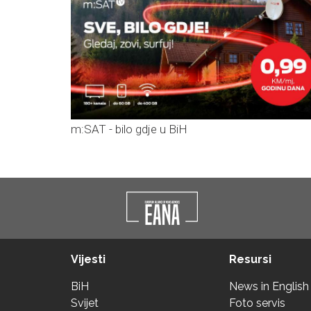
m:SAT - bilo gdje u BiH
Vijesti
Resursi
BiH
News in English
Svijet
Foto servis