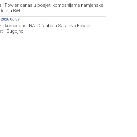
z i Fowler danas u posjeti kompanijama namjenske
trije u BiH
.2026 06:57
z i komandant NATO štaba u Sarajevu Fowler
tili Bugojno