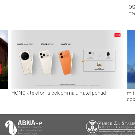
OS
me
HONOR telefoni s poklonima u m:tel ponudi
m:t
dob