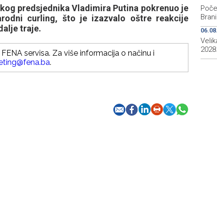
kog predsjednika Vladimira Putina pokrenuo je
Počeo
Brani
rodni curling, što je izazvalo oštre reakcije
dalje traje.
06.08
Veli
2028
FENA servisa. Za više informacija o načinu i
eting@fena.ba
.