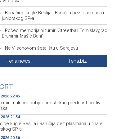
v Vitebska
Bacačice kugle Bešlija i Baručija bez plasmana u
4
e juniorskog SP-a
Počeo memorijalni turnir 'Streetball Tomislavgrad
6
 Branimir Mašić Bani'
Na Vilsonovom šetalištu u Sarajevu
6
tavljeno 50 luksuznih i sportskih automobila
fena.news
fena.biz
Announcement of events for Friday, 7 August
1
Drugi Festival bakri okupio mještane i posjetitelje
5
ORT
|
Livna
.2026 22:45
c minimalnom pobjedom stekao prednost protiv
bska
.2026 21:54
ice kugle Bešlija i Baručija bez plasmana u finale
orskog SP-a
.2026 20:36