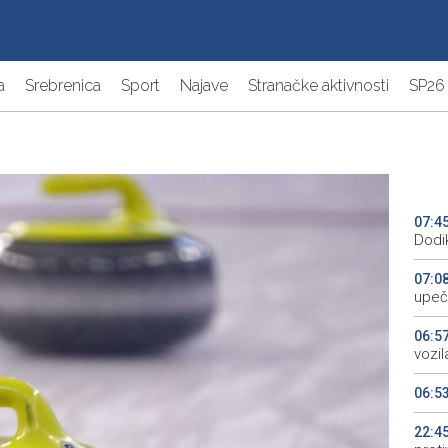
a
Srebrenica
Sport
Najave
Stranačke aktivnosti
SP26
07:4
Dodi
07:0
upeč
06:5
vozil
06:5
22:4