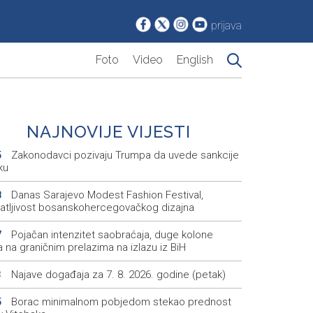
prijava
Foto
Video
English
NAJNOVIJE VIJESTI
Zakonodavci pozivaju Trumpa da uvede sankcije
5
ku
Danas Sarajevo Modest Fashion Festival,
8
atljivost bosanskohercegovačkog dizajna
Pojačan intenzitet saobraćaja, duge kolone
7
a na graničnim prelazima na izlazu iz BiH
Najave događaja za 7. 8. 2026. godine (petak)
3
Borac minimalnom pobjedom stekao prednost
5