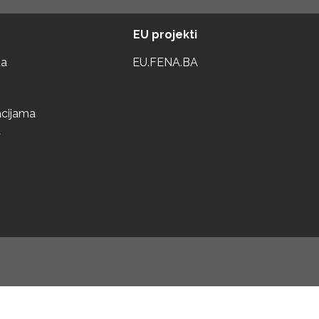
EU projekti
ta
EU.FENA.BA
acijama
a