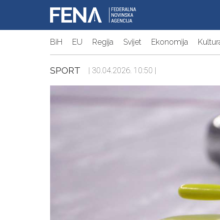
BiH
EU
Regija
Svijet
Ekonomija
Kultur
SPORT
| 30.04.2026. 10:50 |