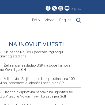
prijava
Foto
Video
English
NAJNOVIJE VIJESTI
Skupština NK Čelik podržala izgradnju
5
onalnog stadiona
Željezničar savladao BSK na početku nove
3
ne Wwin lige BiH
Miljanović i Suljić ostale bez polufinala na 100 m
6
svi bh. predstavnici okončali nastup na SP-u
Bačena eksplozivna naprava na ugostiteljski
6
t u Vitezu, u Novom Travniku zapaljen Golf