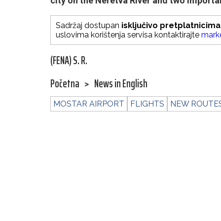
city on the Neretva River and two import
Sadržaj dostupan
isključivo pretplatnicima
uslovima korištenja servisa kontaktirajte
mark
(FENA) S. R.
Početna
>
News in English
MOSTAR AIRPORT
FLIGHTS
NEW ROUTE