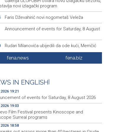
Galerija ULUPUBiH otvara novu izlagačku sezonu,
1
tavlja novi izlagački program
Faris Dževahirić novi nogometaš Veleža
4
Announcement of events for Saturday, 8 August
1
Rudari Milanovića ubijedili da ode kući, Memčić
0
eć ponovo vratio u jamu 'Raspotočje'
fena.news
fena.biz
Sarajevo Film Festival presents Kinoscope and
3
scope Surreal programs
Najave događaja za 8. 8. 2026. godine (subota)
0
WS IN ENGLISH
|
.2026 19:21
uncement of events for Saturday, 8 August 2026
.2026 19:03
jevo Film Festival presents Kinoscope and
scope Surreal programs
.2026 18:58
 breaks out across more than 40 hectares in Grude,