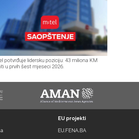
el potvrđuje lidersku poziciju: 43 miliona KM
iti u prvih šest mjeseci 2026.
EU projekti
ta
EU.FENA.BA