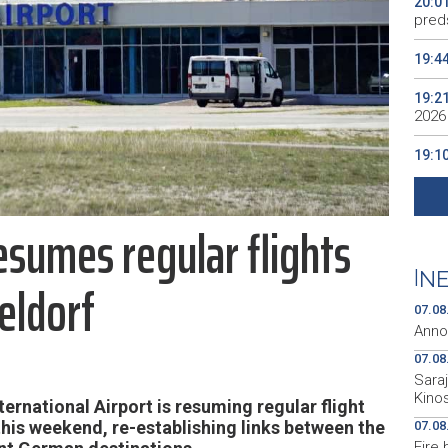
20:0
preds
19:4
19:2
2026
19:1
se v
19:0
resumes regular flights
Kino
19:0
|
NE
eldorf
07.08
Anno
07.08
Sara
Kino
rnational Airport is resuming regular flight
his weekend, re-establishing links between the
07.08
Fire