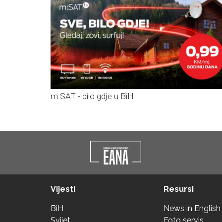
m:SAT - bilo gdje u BiH
Vijesti
Resursi
BiH
News in English
Svijet
Foto servis