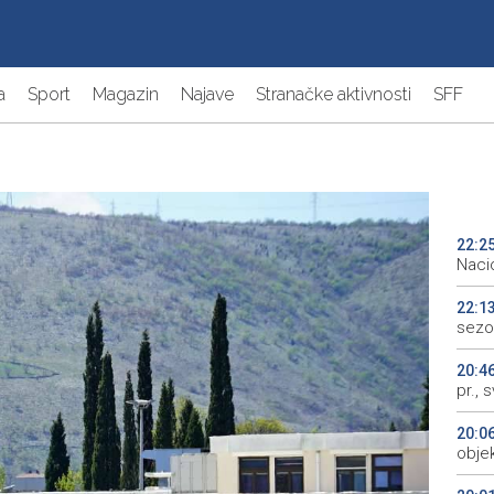
a
Sport
Magazin
Najave
Stranačke aktivnosti
SFF
22:2
Naci
22:1
sezo
20:4
pr., 
20:0
objek