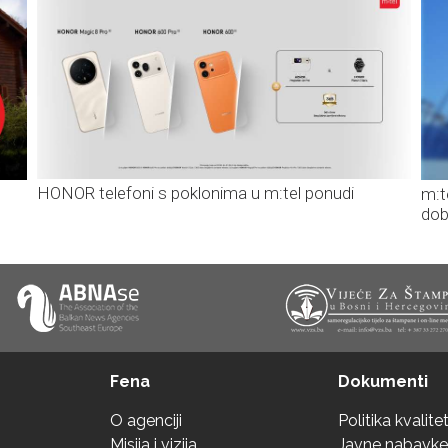
HONOR telefoni s poklonima u m:tel ponudi
m:t
dob
Fena
Dokumenti
O agenciji
Politika kvalite
Misija i vizija
Javne nabavke