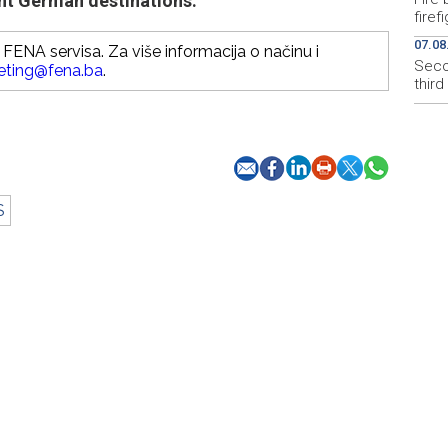
ant German destinations.
firef
07.08
FENA servisa. Za više informacija o načinu i
Secon
eting@fena.ba
.
thir
S