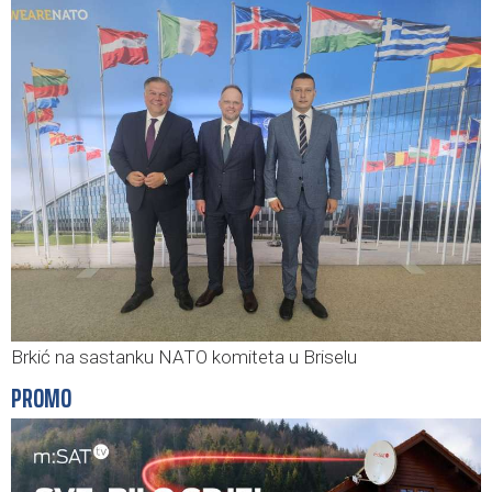
Brkić na sastanku NATO komiteta u Briselu
PROMO