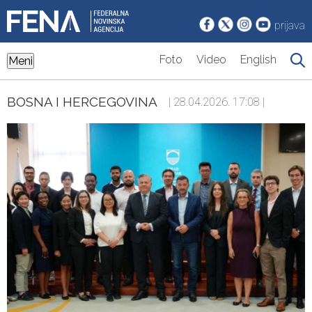
prijava
Foto
Video
English
Meni
BOSNA I HERCEGOVINA
| 28.04.2026. 17:08 |