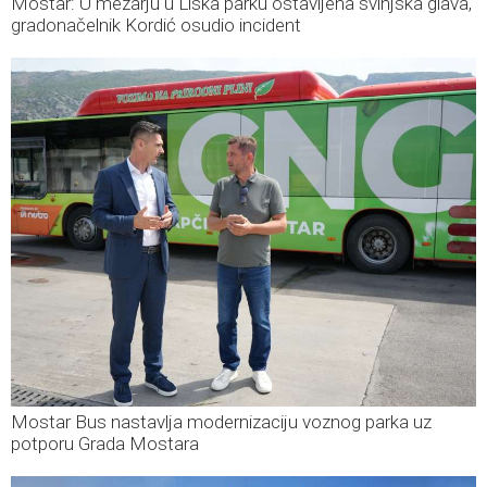
Mostar: U mezarju u Liska parku ostavljena svinjska glava,
gradonačelnik Kordić osudio incident
Mostar Bus nastavlja modernizaciju voznog parka uz
potporu Grada Mostara