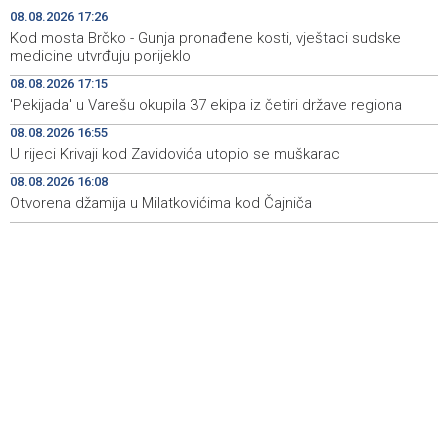
08.08.2026 17:26
Zmajice se okupile u Mostaru: Reprezentacija BiH kreće
15:55
Kod mosta Brčko - Gunja pronađene kosti, vještaci sudske
po novu mediteransku priču
medicine utvrđuju porijeklo
08.08.2026 17:15
SFF - Specijalna predfestivalska projekcija restauriranog
15:55
'Pekijada' u Varešu okupila 37 ekipa iz četiri države regiona
filma 'Žena s krajolikom' Ivice Matića
08.08.2026 16:55
Požar kod Konjica i dalje aktivan, stanje bolje nego
15:37
U rijeci Krivaji kod Zavidovića utopio se muškarac
jutros
08.08.2026 16:08
Otvorena džamija u Milatkovićima kod Čajniča
Dokumentarac 'Bulevar Ivice Osima' osvojio nagradu na
15:27
City Festu u Niškoj Banji