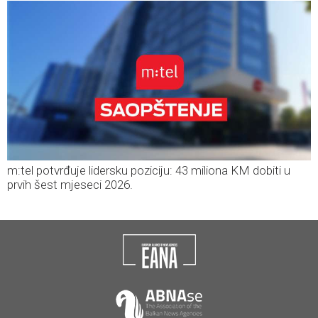
m:tel potvrđuje lidersku poziciju: 43 miliona KM dobiti u
prvih šest mjeseci 2026.