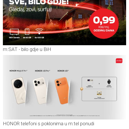
m:SAT - bilo gdje u BiH
HONOR telefoni s poklonima u m:tel ponudi