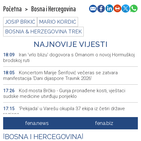
Početna
>
Bosna i Hercegovina
JOSIP BRKIĆ
MARIO KORDIĆ
BOSNIA & HERZEGOVINA TREK
NAJNOVIJE VIJESTI
Iran 'vrlo blizu' dogovora s Omanom o novoj Hormuškoj
18:09
brodskoj ruti
Koncertom Marije Šerifović večeras se zatvara
18:05
manifestacija 'Dani dijaspore Travnik 2026'
Kod mosta Brčko - Gunja pronađene kosti, vještaci
17:26
sudske medicine utvrđuju porijeklo
'Pekijada' u Varešu okupila 37 ekipa iz četiri države
17:15
regiona
fena.news
fena.biz
U rijeci Krivaji kod Zavidovića utopio se muškarac
16:55
|
BOSNA I HERCEGOVINA
|
Otvorena džamija u Milatkovićima kod Čajniča
16:08