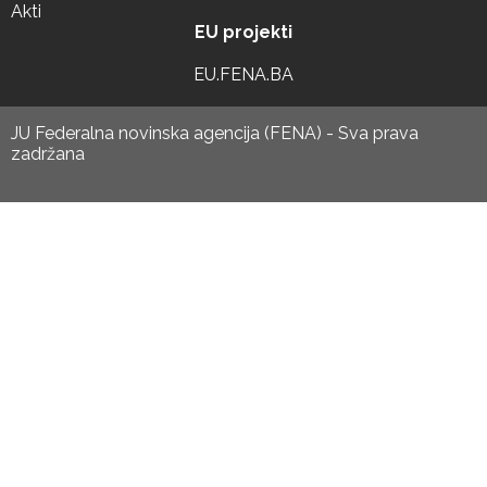
Akti
EU projekti
EU.FENA.BA
JU Federalna novinska agencija (FENA) - Sva prava
zadržana