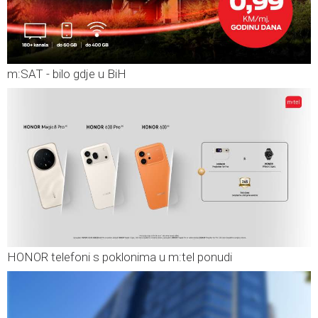
m:SAT - bilo gdje u BiH
HONOR telefoni s poklonima u m:tel ponudi