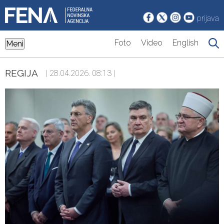
prijava
Foto
Video
English
Meni
REGIJA
| 28.04.2026. 08:13 |