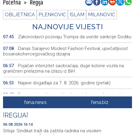
Početna
>
Regija
OBLJETNICA
PLENKOVIĆ
ISLAM
MILANOVIĆ
NAJNOVIJE VIJESTI
Zakonodavci pozivaju Trumpa da uvede sankcije Dodiku
07:45
Danas Sarajevo Modest Fashion Festival, upečatljivost
07:08
bosanskohercegovačkog dizajna
Pojačan intenzitet saobraćaja, duge kolone vozila na
06:57
graničnim prelazima na izlazu iz BiH
Najave događaja za 7. 8. 2026. godine (petak)
06:53
Borac minimalnom pobjedom stekao prednost protiv
22:45
Vitebska
fena.news
fena.biz
Bacačice kugle Bešlija i Baručija bez plasmana u finale
21:54
|
REGIJA
|
juniorskog SP-a
06.08.2026 16:14
Počeo memorijalni turnir 'Streetball Tomislavgrad 2026.
20:36
Srbija: Sindikat traži da zaštita radnika na visokim
Branimir Mašić Bani'