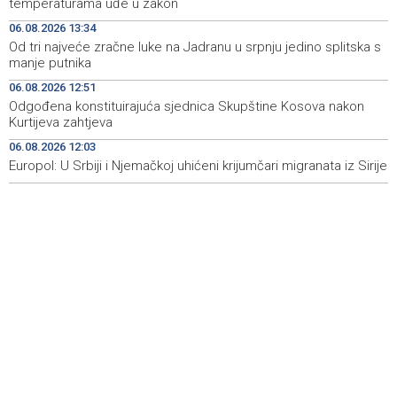
temperaturama uđe u zakon
06.08.2026 13:34
Na Vilsonovom šetalištu u Sarajevu predstavljeno 50
20:26
Od tri najveće zračne luke na Jadranu u srpnju jedino splitska s
luksuznih i sportskih automobila
manje putnika
Announcement of events for Friday, 7 August 2026
20:01
06.08.2026 12:51
Odgođena konstituirajuća sjednica Skupštine Kosova nakon
Drugi Festival bakri okupio mještane i posjetitelje kod
19:55
Kurtijeva zahtjeva
Livna
06.08.2026 12:03
Europol: U Srbiji i Njemačkoj uhićeni krijumčari migranata iz Sirije