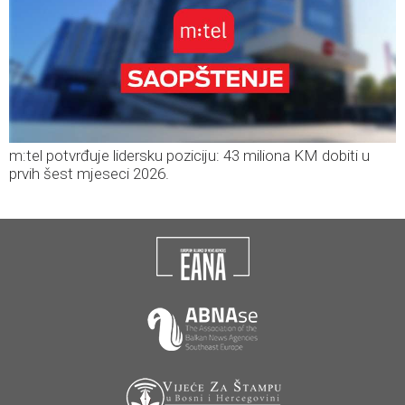
m:tel potvrđuje lidersku poziciju: 43 miliona KM dobiti u
prvih šest mjeseci 2026.