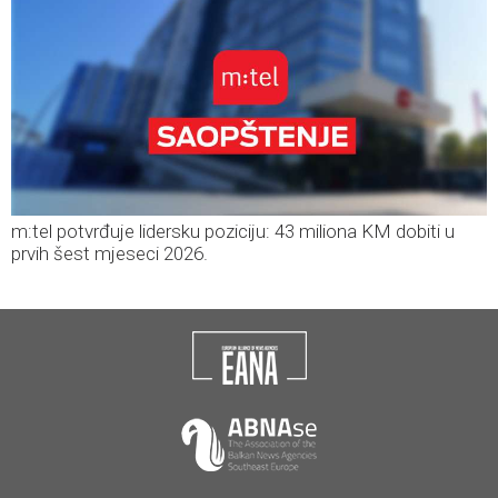
m:tel potvrđuje lidersku poziciju: 43 miliona KM dobiti u
prvih šest mjeseci 2026.