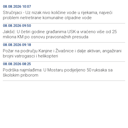
Jakšić: U četiri godine građanima USK-a vraćeno više od
09:50
08.08.2026 10:07
25 miliona KM po osnovu pravosnažnih presuda
Stručnjaci - Uz nizak nivo količine vode u rijekama, najveći
problem netretirane komunalne otpadne vode
Književno veče sa Admirom i Irmom Husić u Ključu
09:45
08.08.2026 09:50
Jakšić: U četiri godine građanima USK-a vraćeno više od 25
Požar na području Kanjine i Živašnice i dalje aktivan,
09:18
miliona KM po osnovu pravosnažnih presuda
angažirani brojni vatrogasci i helikopteri
08.08.2026 09:18
Erdogan: Sporazum iz Meke nije usmjeren ni protiv
08:55
Požar na području Kanjine i Živašnice i dalje aktivan, angažirani
jedne države, otvoren je i za prijateljske zemlje
brojni vatrogasci i helikopteri
08.08.2026 08:25
Američki sud blokirao Trumpov plan izgradnje plesne
08:51
dvorane u Bijeloj kući
Podrška najmlađima: U Mostaru podijeljeno 50 ruksaka sa
školskim priborom