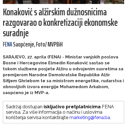
Konaković s alžirskim dužnosnicima
razgovarao o konkretizaciji ekonomske
suradnje
FENA
Saopćenje, Foto/ MVPBiH
SARAJEVO, 27. aprila (FENA) - Ministar vanjskih poslova
Bosne i Hercegovine Elmedin Konaković sastao se
tokom službene posjete Alžiru u odvojenim susretima sa
premijerom Narodne Demokratske Republike Alžir
Sifijem Ghriebom te sa ministrom energetike, rudarstva i
obnovljivih izvora energije Mohamedom Arkabom,
saopćeno je iz MVP-a.
Sadržaj dostupan
isključivo pretplatnicima
FENA
servisa. Za više informacija o načinu i uslovima
korištenja servisa kontaktirajte
marketing@fena.ba
.