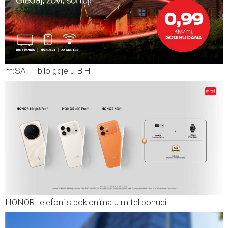
m:SAT - bilo gdje u BiH
HONOR telefoni s poklonima u m:tel ponudi