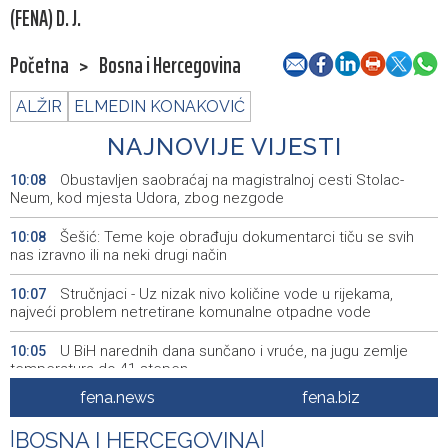
(FENA) D. J.
Početna
>
Bosna i Hercegovina
ALŽIR
ELMEDIN KONAKOVIĆ
NAJNOVIJE VIJESTI
Obustavljen saobraćaj na magistralnoj cesti Stolac-
10:08
Neum, kod mjesta Udora, zbog nezgode
Šešić: Teme koje obrađuju dokumentarci tiču se svih
10:08
nas izravno ili na neki drugi način
Stručnjaci - Uz nizak nivo količine vode u rijekama,
10:07
najveći problem netretirane komunalne otpadne vode
U BiH narednih dana sunčano i vruće, na jugu zemlje
10:05
temperatura do 41 stepen
fena.news
fena.biz
Danas dva susreta nove sezone nogometne WWin lige
10:01
BiH
|
BOSNA I HERCEGOVINA
|