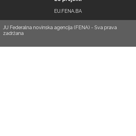
EU.FENA.BA
JU Federalna novinska agencija (FENA) - Sva prava
zadržana