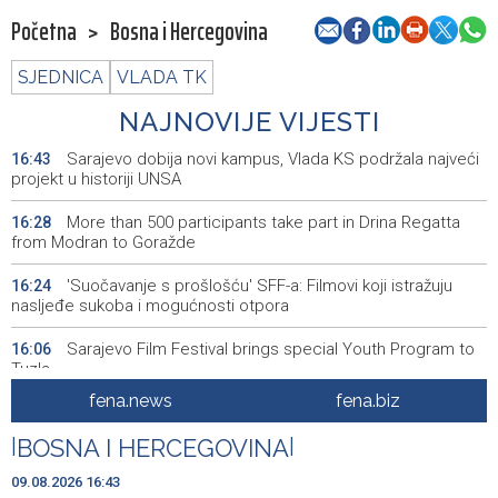
Početna
>
Bosna i Hercegovina
SJEDNICA
VLADA TK
NAJNOVIJE VIJESTI
Sarajevo dobija novi kampus, Vlada KS podržala najveći
16:43
projekt u historiji UNSA
More than 500 participants take part in Drina Regatta
16:28
from Modran to Goražde
'Suočavanje s prošlošću' SFF-a: Filmovi koji istražuju
16:24
nasljeđe sukoba i mogućnosti otpora
Sarajevo Film Festival brings special Youth Program to
16:06
Tuzla
fena.news
fena.biz
Posuški turnir 'Kamen, krš i maslina' potvrdio svoj ugled,
15:58
Kukoč ponovno na Topali
|
BOSNA I HERCEGOVINA
|
Priopćenje za javnost HDZ 1990
15:40
09.08.2026 16:43