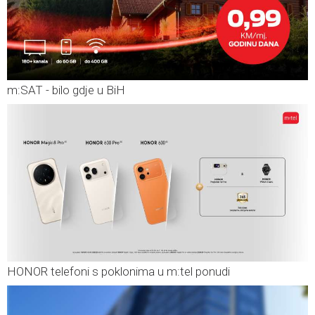
m:SAT - bilo gdje u BiH
HONOR telefoni s poklonima u m:tel ponudi