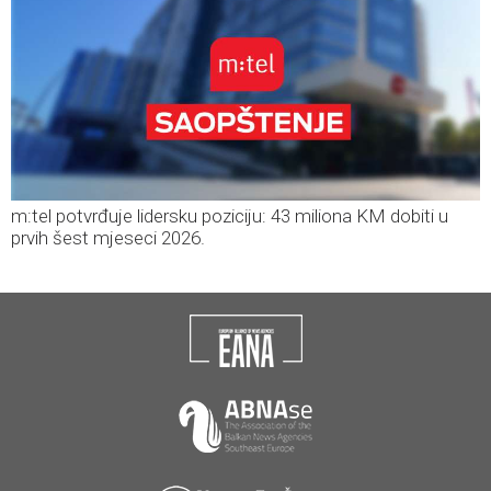
m:tel potvrđuje lidersku poziciju: 43 miliona KM dobiti u
prvih šest mjeseci 2026.