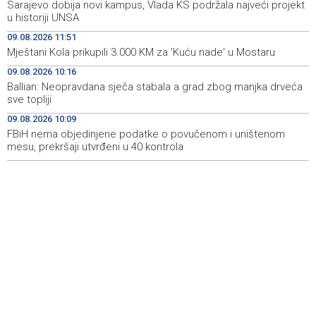
Sarajevo dobija novi kampus, Vlada KS podržala najveći projekt
Pentagon pozvao američke odbrambene firme da
14:53
u historiji UNSA
ubrzaju proizvodnju oružja usred iscrpljenih zaliha
09.08.2026 11:51
Mještani Kola prikupili 3.000 KM za 'Kuću nade' u Mostaru
Svečano otvoren 26. Cazin Grand Prix, staza 'Krajiška
14:39
zmija' ponovo okupila ljubitelje motosporta
09.08.2026 10:16
Ballian: Neopravdana sječa stabala a grad zbog manjka drveća
Mostar Jazz Fest 2026. od 23. do 25. kolovoza donosi
13:20
sve topliji
tri večeri vrhunske glazbe
09.08.2026 10:09
FBiH nema objedinjene podatke o povučenom i uništenom
Izraelske snage izvode nova rušenja u južnom Libanu
12:21
mesu, prekršaji utvrđeni u 40 kontrola