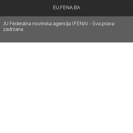
EU.FENA.BA
JU Federalna novinska agencija (FENA) - Sva prava
zadržana