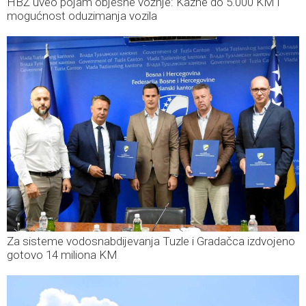
HBŽ uveo pojam objesne vožnje: Kazne do 5.000 KM i
mogućnost oduzimanja vozila
Za sisteme vodosnabdijevanja Tuzle i Gradačca izdvojeno
gotovo 14 miliona KM