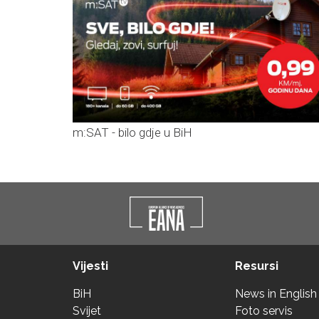
m:SAT - bilo gdje u BiH
Vijesti
Resursi
BiH
News in English
Svijet
Foto servis