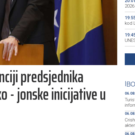
20:0
2026
19:5
kod 
19:4
UNES
19:3
all p
ciji predsjednika
19:3
kale
|
BO
 - jonske inicijative u
19:2
Maro
06.08
Turis
infor
06.08
Cris
akte
06.08