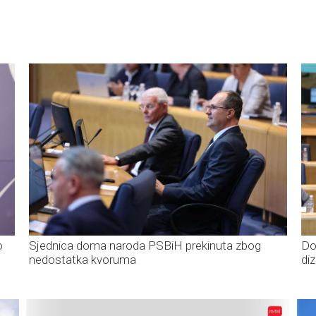
o
Sjednica doma naroda PSBiH prekinuta zbog
Do
nedostatka kvoruma
di