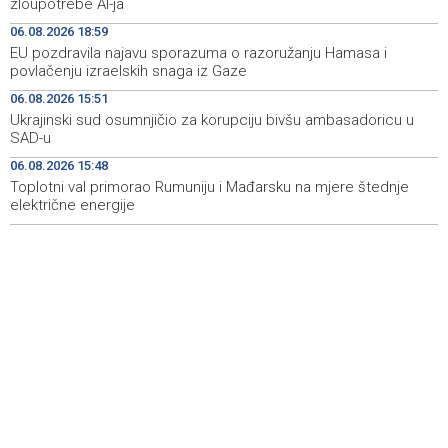
zloupotrebe AI-ja
2028. godine
06.08.2026 18:59
EU pozdravila najavu sporazuma o razoružanju Hamasa i
Španska krajnja ljevica i desnica ujedinjene protiv
19:29
povlačenju izraelskih snaga iz Gaze
Maroka kao suorganizatora SP 2030.
06.08.2026 15:51
Grad Novi Travnik prvi put izravno dobio sredstva
19:27
Ukrajinski sud osumnjičio za korupciju bivšu ambasadoricu u
Europske unije
SAD-u
06.08.2026 15:48
Soreca says SEPA application marks important
19:16
milestone on BiH's EU path
Toplotni val primorao Rumuniju i Mađarsku na mjere štednje
električne energije