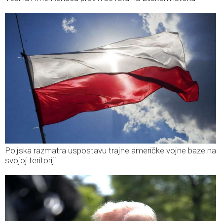
Poljska razmatra uspostavu trajne američke vojne baze na
svojoj teritoriji