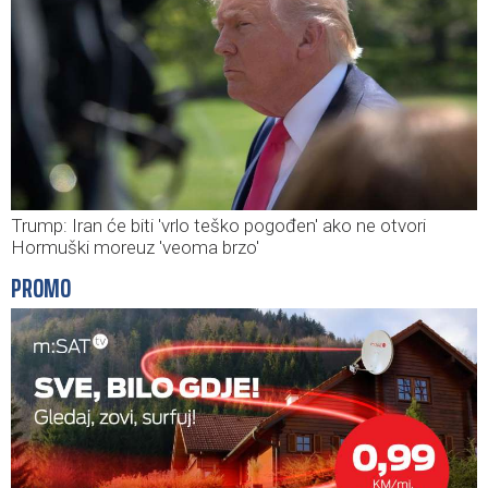
Trump: Iran će biti 'vrlo teško pogođen' ako ne otvori
Hormuški moreuz 'veoma brzo'
PROMO