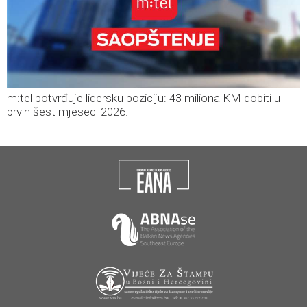
m:tel potvrđuje lidersku poziciju: 43 miliona KM dobiti u
prvih šest mjeseci 2026.