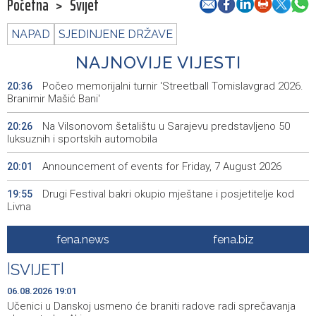
Početna
>
Svijet
NAPAD
SJEDINJENE DRŽAVE
NAJNOVIJE VIJESTI
Počeo memorijalni turnir 'Streetball Tomislavgrad 2026.
20:36
Branimir Mašić Bani'
Na Vilsonovom šetalištu u Sarajevu predstavljeno 50
20:26
luksuznih i sportskih automobila
Announcement of events for Friday, 7 August 2026
20:01
Drugi Festival bakri okupio mještane i posjetitelje kod
19:55
Livna
Novi Travnik receives first direct EU funding for UNESCO
19:45
fena.news
fena.biz
heritage project
|
SVIJET
|
Crishock: OHR maintains an open dialogue with all
19:33
political stakeholders in BiH
06.08.2026 19:01
Učenici u Danskoj usmeno će braniti radove radi sprečavanja
Velika nagrada Britanije ostaje u MotoGP kalendaru do
19:32