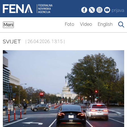
prijava
Foto
Video
English
Meni
SVIJET
| 26.04.2026. 13:15 |