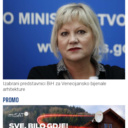
Izabrani predstavnici BiH za Venecijansko bijenale
arhitekture
PROMO