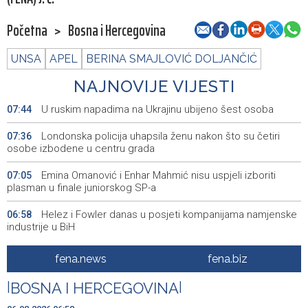
Početna
>
Bosna i Hercegovina
UNSA
APEL
BERINA SMAJLOVIĆ DOLJANČIĆ
NAJNOVIJE VIJESTI
U ruskim napadima na Ukrajinu ubijeno šest osoba
07:44
Londonska policija uhapsila ženu nakon što su četiri
07:36
osobe izbodene u centru grada
Emina Omanović i Enhar Mahmić nisu uspjeli izboriti
07:05
plasman u finale juniorskog SP-a
Helez i Fowler danas u posjeti kompanijama namjenske
06:58
industrije u BiH
Helez i komandant NATO štaba u Sarajevu Fowler
06:57
fena.news
fena.biz
posjetili Bugojno
|
BOSNA I HERCEGOVINA
|
Izložba luksuznih i sportskih automobila - A Driving Force
06:50
danas na Vilsonovom šetalištu