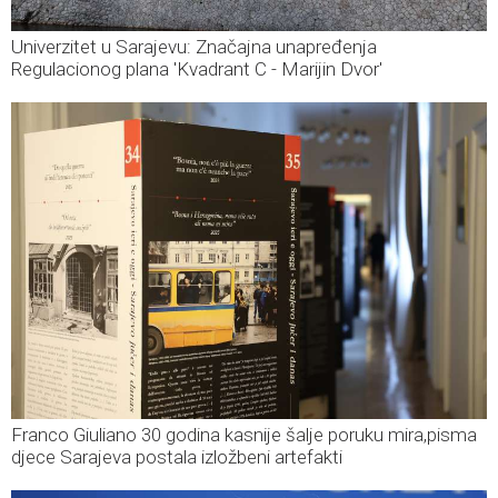
Univerzitet u Sarajevu: Značajna unapređenja
Regulacionog plana 'Kvadrant C - Marijin Dvor'
Franco Giuliano 30 godina kasnije šalje poruku mira,pisma
djece Sarajeva postala izložbeni artefakti