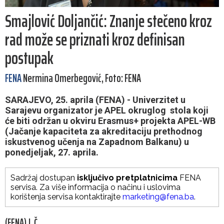
Smajlović Doljančić: Znanje stečeno kroz
rad može se priznati kroz definisan
postupak
FENA
Nermina Omerbegović, Foto: FENA
SARAJEVO, 25. aprila (FENA) - Univerzitet u
Sarajevu organizator je APEL okruglog stola koji
će biti održan u okviru Erasmus+ projekta APEL-WB
(Jačanje kapaciteta za akreditaciju prethodnog
iskustvenog učenja na Zapadnom Balkanu) u
ponedjeljak, 27. aprila.
Sadržaj dostupan
isključivo pretplatnicima
FENA
servisa. Za više informacija o načinu i uslovima
korištenja servisa kontaktirajte
marketing@fena.ba
.
(FENA) J. Č.