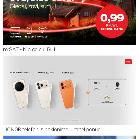
m:SAT - bilo gdje u BiH
HONOR telefoni s poklonima u m:tel ponudi