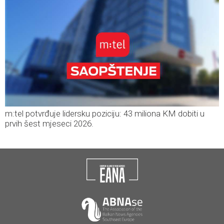
m:tel potvrđuje lidersku poziciju: 43 miliona KM dobiti u
prvih šest mjeseci 2026.