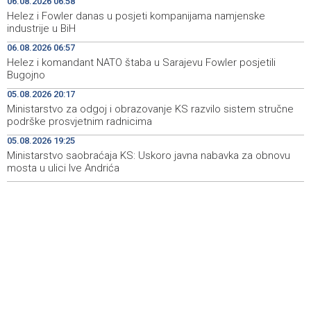
06.08.2026 06:58
Helez i Fowler danas u posjeti kompanijama namjenske
Duge kolone vozila na izlazu iz BiH na graničnim
06:50
industrije u BiH
prelazima Velika Kladuša, Gradina i Orašje
06.08.2026 06:57
Helez i komandant NATO štaba u Sarajevu Fowler posjetili
Najave događaja za 6. 8. 2026. godine (četvrtak)
06:50
Bugojno
Vlada Srbije: Nema opasnosti od nestašica struje i
21:01
05.08.2026 20:17
vode, riječni promet ugrožen
Ministarstvo za odgoj i obrazovanje KS razvilo sistem stručne
podrške prosvjetnim radnicima
Rukometaši 'Slobode' ulaze u novu sezonu s ciljem
20:29
05.08.2026 19:25
povratka u Premijer ligu
Ministarstvo saobraćaja KS: Uskoro javna nabavka za obnovu
mosta u ulici Ive Andrića