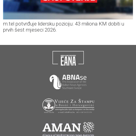
m:tel potvrđuje lidersku poziciju: 43 miliona KM dobiti u
prvih šest mjeseci 2026.