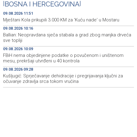
|
BOSNA I HERCEGOVINA
|
Pezer već sutra nastupa u kvalifikacijama, vjeruje da će i
10:28
navečer biti u finalu EP-a u Birminghamu
09.08.2026 11:51
Mještani Kola prikupili 3.000 KM za 'Kuću nade' u Mostaru
Ballian: Neopravdana sječa stabala a grad zbog manjka
10:16
09.08.2026 10:16
drveća sve topliji
Ballian: Neopravdana sječa stabala a grad zbog manjka drveća
sve topliji
FBiH nema objedinjene podatke o povučenom i
10:09
uništenom mesu, prekršaji utvrđeni u 40 kontrola
09.08.2026 10:09
FBiH nema objedinjene podatke o povučenom i uništenom
Marija Šerifović pred više hiljada posjetitelja na Piroti
10:03
mesu, prekršaji utvrđeni u 40 kontrola
zatvorila 'Dane dijaspore 2026' u Travniku
09.08.2026 09:28
Kušljugić: Sprječavanje dehidracije i pregrijavanja ključni za
Kušljugić: Sprječavanje dehidracije i pregrijavanja ključni
09:28
za očuvanje zdravlja srca tokom vrućina
očuvanje zdravlja srca tokom vrućina