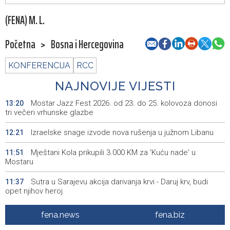
(FENA) M. L.
Početna
>
Bosna i Hercegovina
KONFERENCIJA
RCC
NAJNOVIJE VIJESTI
Mostar Jazz Fest 2026. od 23. do 25. kolovoza donosi
13:20
tri večeri vrhunske glazbe
Izraelske snage izvode nova rušenja u južnom Libanu
12:21
Mještani Kola prikupili 3.000 KM za 'Kuću nade' u
11:51
Mostaru
Sutra u Sarajevu akcija darivanja krvi - Daruj krv, budi
11:37
opet njihov heroj
BiH među zapaženijim učesnicima CIGRE u Parizu - AI i
11:17
fena.news
fena.biz
energetska tranzicija u fokusu