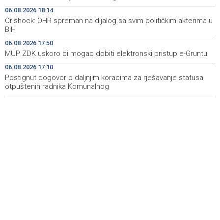
heritage project
06.08.2026 18:14
Crishock: OHR spreman na dijalog sa svim političkim akterima u
Crishock: OHR maintains an open dialogue with all
19:33
BiH
political stakeholders in BiH
06.08.2026 17:50
Velika nagrada Britanije ostaje u MotoGP kalendaru do
19:32
MUP ZDK uskoro bi mogao dobiti elektronski pristup e-Gruntu
2028. godine
06.08.2026 17:10
Postignut dogovor o daljnjim koracima za rješavanje statusa
Španska krajnja ljevica i desnica ujedinjene protiv
19:29
Maroka kao suorganizatora SP 2030.
otpuštenih radnika Komunalnog