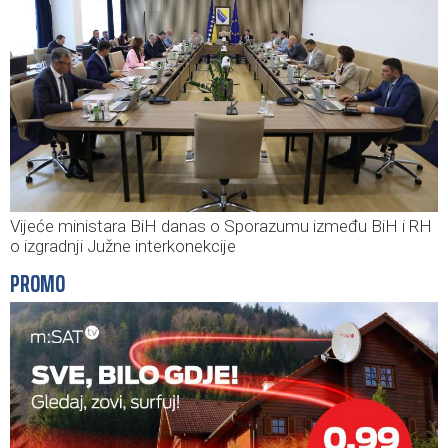
Vijeće ministara BiH danas o Sporazumu između BiH i RH
o izgradnji Južne interkonekcije
PROMO