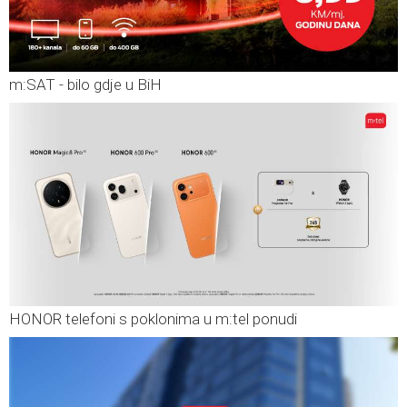
m:SAT - bilo gdje u BiH
HONOR telefoni s poklonima u m:tel ponudi