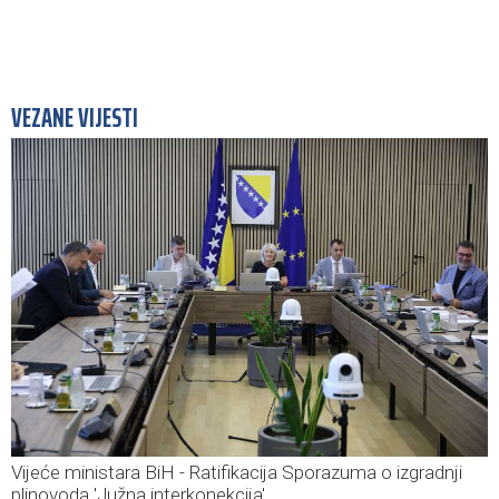
VEZANE VIJESTI
Vijeće ministara BiH - Ratifikacija Sporazuma o izgradnji
plinovoda 'Južna interkonekcija'