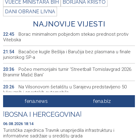
VIJEĆE MINISTARA BIH
BORJANA KRIŠTO
DANI OBRANE LIVNA
NAJNOVIJE VIJESTI
Borac minimalnom pobjedom stekao prednost protiv
22:45
Vitebska
Bacačice kugle Bešlija i Baručija bez plasmana u finale
21:54
juniorskog SP-a
Počeo memorijalni turnir 'Streetball Tomislavgrad 2026.
20:36
Branimir Mašić Bani'
Na Vilsonovom šetalištu u Sarajevu predstavljeno 50
20:26
luksuznih i sportskih automobila
fena.news
fena.biz
Announcement of events for Friday, 7 August 2026
20:01
|
BOSNA I HERCEGOVINA
|
Drugi Festival bakri okupio mještane i posjetitelje kod
19:55
Livna
06.08.2026 18:14
Turistička zajednica Travnik unaprijedila infrastrukturu i
Novi Travnik receives first direct EU funding for UNESCO
19:45
informativne sadržaje u središtu grada