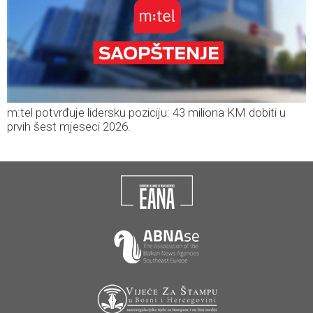
m:tel potvrđuje lidersku poziciju: 43 miliona KM dobiti u
prvih šest mjeseci 2026.