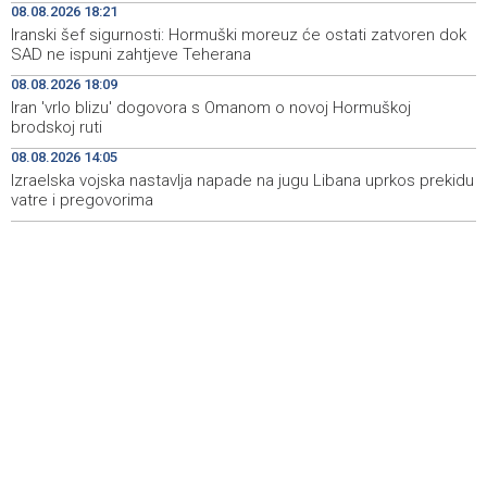
08.08.2026 18:21
Iranski šef sigurnosti: Hormuški moreuz će ostati zatvoren dok
Blidinje sve privlačnije ljetno odredište, turizam raste uz
09:00
SAD ne ispuni zahtjeve Teherana
izazove očuvanja prirode
08.08.2026 18:09
Najave događaja za 9. 8. 2026. godine (nedjelja)
08:55
Iran 'vrlo blizu' dogovora s Omanom o novoj Hormuškoj
brodskoj ruti
Nova slikovnica Anite Lovrić djecu kroz ilustracije uvodi
08:30
08.08.2026 14:05
u radosna otajstva krunice
Izraelska vojska nastavlja napade na jugu Libana uprkos prekidu
vatre i pregovorima