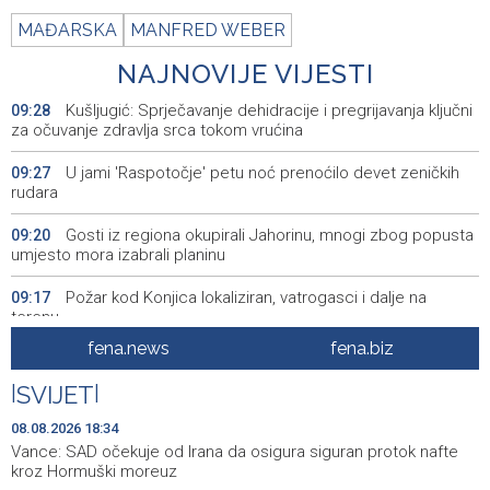
MAĐARSKA
MANFRED WEBER
NAJNOVIJE VIJESTI
Kušljugić: Sprječavanje dehidracije i pregrijavanja ključni
09:28
za očuvanje zdravlja srca tokom vrućina
U jami 'Raspotočje' petu noć prenoćilo devet zeničkih
09:27
rudara
Gosti iz regiona okupirali Jahorinu, mnogi zbog popusta
09:20
umjesto mora izabrali planinu
Požar kod Konjica lokaliziran, vatrogasci i dalje na
09:17
terenu
fena.news
fena.biz
U Stupama održan prvi „Gastro Livno“: Više od 20 jela
09:09
predstavilo raznolikost livanjske gastronomije
|
SVIJET
|
Pretežno sunčano jutro u BiH, u Mostaru 29 stepeni
09:05
08.08.2026 18:34
Vance: SAD očekuje od Irana da osigura siguran protok nafte
Od ranih jutarnjih sati duge kolone putničkih vozila na
09:01
kroz Hormuški moreuz
pojedinim graničnim prelazima