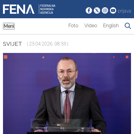
prijava
Foto
Video
English
Meni
SVIJET
| 23.04.2026. 08:33 |