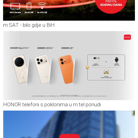
m:SAT - bilo gdje u BiH
HONOR telefoni s poklonima u m:tel ponudi