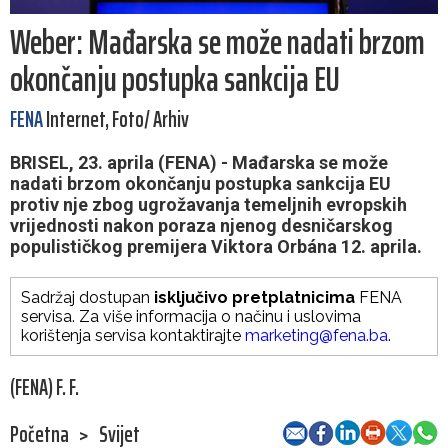
Weber: Mađarska se može nadati brzom
okončanju postupka sankcija EU
FENA
Internet, Foto/ Arhiv
BRISEL, 23. aprila (FENA) - Mađarska se može
nadati brzom okončanju postupka sankcija EU
protiv nje zbog ugrožavanja temeljnih evropskih
vrijednosti nakon poraza njenog desničarskog
populističkog premijera Viktora Orbána 12. aprila.
Sadržaj dostupan
isključivo pretplatnicima
FENA
servisa. Za više informacija o načinu i uslovima
korištenja servisa kontaktirajte
marketing@fena.ba
.
(FENA) F. F.
Početna
>
Svijet