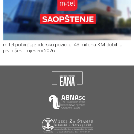
m:tel potvrđuje lidersku poziciju: 43 miliona KM dobiti u
prvih šest mjeseci 2026.