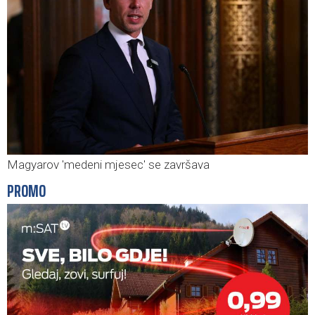
Magyarov 'medeni mjesec' se završava
PROMO