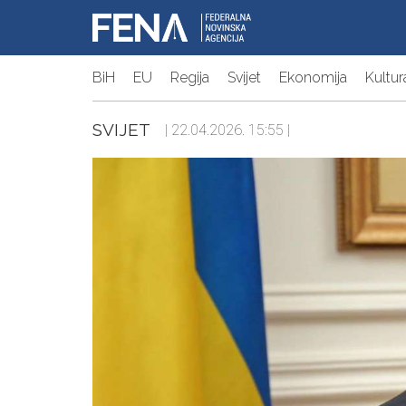
BiH
EU
Regija
Svijet
Ekonomija
Kultur
SVIJET
| 22.04.2026. 15:55 |