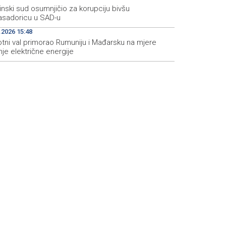
inski sud osumnjičio za korupciju bivšu
sadoricu u SAD-u
.2026 15:48
otni val primorao Rumuniju i Mađarsku na mjere
je električne energije