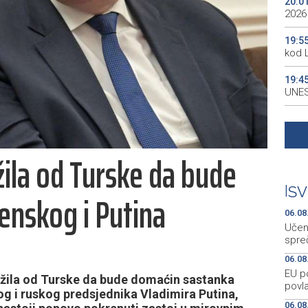
20:0
2026
19:5
kod 
19:4
UNES
19:3
all p
žila od Turske da bude
19:3
kale
|
SV
enskog i Putina
19:2
Maro
06.08
Učen
spre
06.08
EU p
tražila od Turske da bude domaćin sastanka
povla
g i ruskog predsjednika Vladimira Putina,
06.08