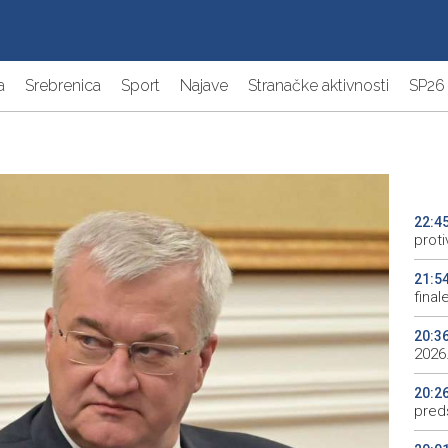
a
Srebrenica
Sport
Najave
Stranačke aktivnosti
SP26
22:4
proti
21:5
final
20:3
2026.
20:2
preds