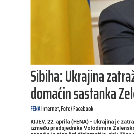
Sibiha: Ukrajina zatra
domaćin sastanka Zel
FENA
Internet, Foto/ Facebook
KIJEV, 22. aprila (FENA) - Ukrajina je za
između predsjednika Volodimira Zelensko