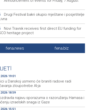
Announcement of events for Friday, 7 August
1
Drugi Festival bakri okupio mještane i posjetitelje
5
Livna
Novi Travnik receives first direct EU funding for
5
CO heritage project
Crishock: OHR maintains an open dialogue with
3
olitical stakeholders in BiH
fena.news
fena.biz
Velika nagrada Britanije ostaje u MotoGP
2
ndaru do 2028. godine
IJET
|
Španska krajnja ljevica i desnica ujedinjene protiv
9
ka kao suorganizatora SP 2030.
.2026 19:01
ici u Danskoj usmeno će braniti radove radi
čavanja zloupotrebe AI-ja
.2026 18:59
ozdravila najavu sporazuma o razoružanju Hamasa i
čenju izraelskih snaga iz Gaze
.2026 15:51