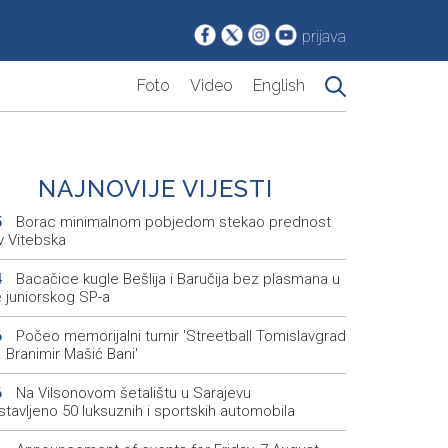
prijava
Foto
Video
English
NAJNOVIJE VIJESTI
Borac minimalnom pobjedom stekao prednost
5
v Vitebska
Bacačice kugle Bešlija i Baručija bez plasmana u
4
e juniorskog SP-a
Počeo memorijalni turnir 'Streetball Tomislavgrad
6
 Branimir Mašić Bani'
Na Vilsonovom šetalištu u Sarajevu
6
tavljeno 50 luksuznih i sportskih automobila