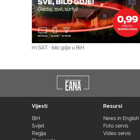
m:SAT - bilo gdje u BiH
Vijesti
Resursi
BiH
News in English
Svijet
Foto servis
Regija
Video servis