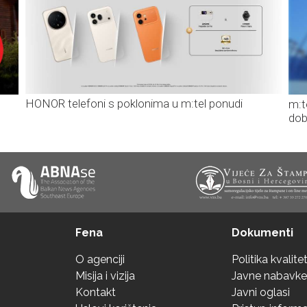
HONOR telefoni s poklonima u m:tel ponudi
m:t
dob
Fena
Dokumenti
O agenciji
Politika kvalite
Misija i vizija
Javne nabavke
Kontakt
Javni oglasi