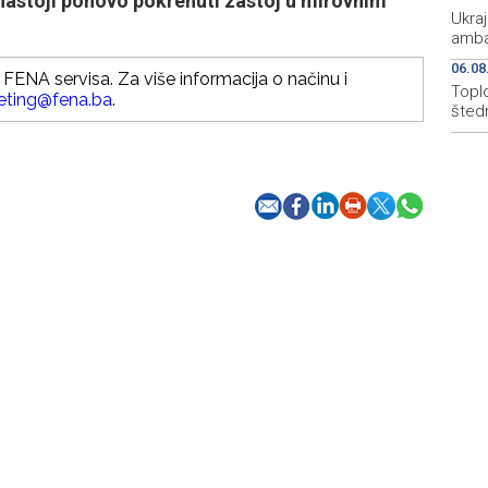
v nastoji ponovo pokrenuti zastoj u mirovnim
Ukraj
amba
06.08
FENA servisa. Za više informacija o načinu i
Topl
eting@fena.ba
.
štedn