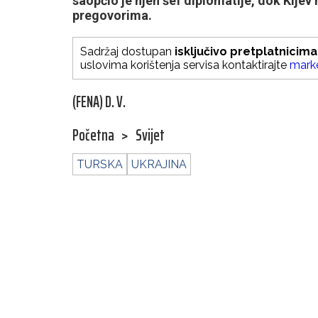
saopćio je njen šef diplomatije, dok Kije
pregovorima.
Sadržaj dostupan
isključivo pretplatnicima
uslovima korištenja servisa kontaktirajte
mark
(FENA) D. V.
Početna
>
Svijet
TURSKA
UKRAJINA