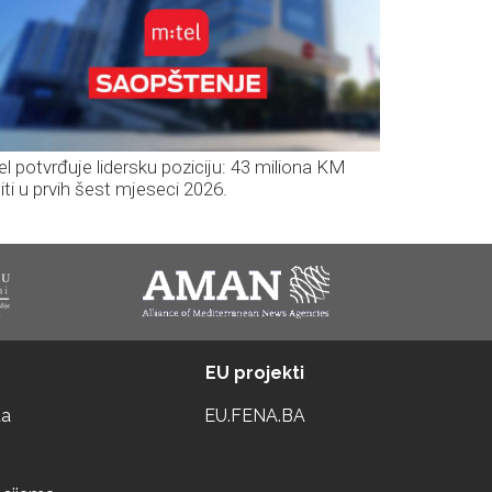
el potvrđuje lidersku poziciju: 43 miliona KM
iti u prvih šest mjeseci 2026.
EU projekti
ta
EU.FENA.BA