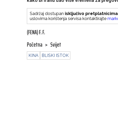
kako bi Iranu dao više vremena za pregov
Sadržaj dostupan
isključivo pretplatnicima
uslovima korištenja servisa kontaktirajte
mark
(FENA) F. F.
Početna
>
Svijet
KINA
BLISKI ISTOK