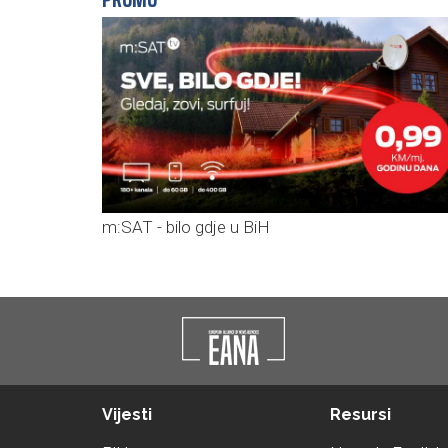
m:SAT - bilo gdje u BiH
Vijesti
Resursi