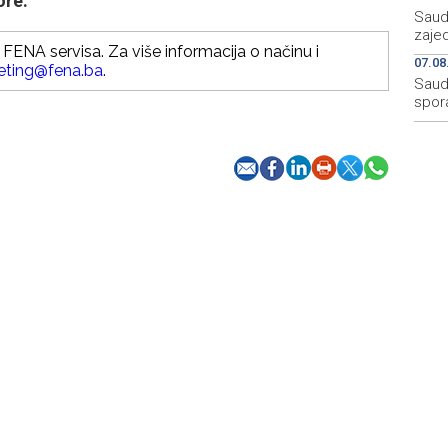
ore.
Saudi
zaje
FENA servisa. Za više informacija o načinu i
07.08
eting@fena.ba
.
Saudi
spor