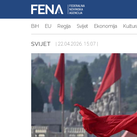
BiH
EU
Regija
Svijet
Ekonomija
Kultur
SVIJET
| 22.04.2026. 15:07 |