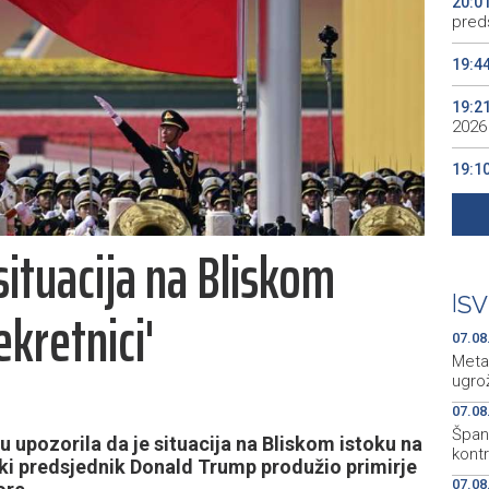
20:0
preds
19:4
19:2
2026
19:1
se v
19:0
situacija na Bliskom
Kino
19:0
|
SV
ekretnici'
07.08
Meta
ugro
07.08
Špani
du upozorila da je situacija na Bliskom istoku na
kont
ički predsjednik Donald Trump produžio primirje
07.08