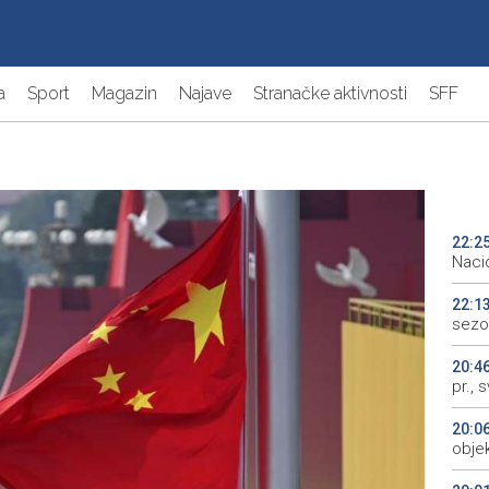
a
Sport
Magazin
Najave
Stranačke aktivnosti
SFF
22:2
Naci
22:1
sezo
20:4
pr., 
20:0
objek