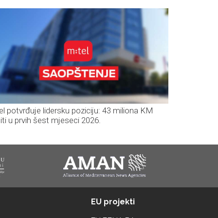
el potvrđuje lidersku poziciju: 43 miliona KM
iti u prvih šest mjeseci 2026.
EU projekti