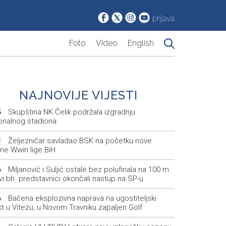
prijava
Foto
Video
English
NAJNOVIJE VIJESTI
Skupština NK Čelik podržala izgradnju
5
onalnog stadiona
Željezničar savladao BSK na početku nove
3
ne Wwin lige BiH
Miljanović i Suljić ostale bez polufinala na 100 m
6
svi bh. predstavnici okončali nastup na SP-u
Bačena eksplozivna naprava na ugostiteljski
6
t u Vitezu, u Novom Travniku zapaljen Golf