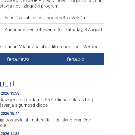
Galerija ULUPUBiH otvara novu izlagačku sezonu,
1
tavlja novi izlagački program
Faris Dževahirić novi nogometaš Veleža
4
Announcement of events for Saturday, 8 August
1
Rudari Milanovića ubijedili da ode kući, Memčić
0
eć ponovo vratio u jamu 'Raspotočje'
fena.news
fena.biz
Sarajevo Film Festival presents Kinoscope and
3
scope Surreal programs
Najave događaja za 8. 8. 2026. godine (subota)
0
IJET
|
.2026 15:58
 kažnjena sa dodatnih 567 miliona dolara zbog
žavanja sigurnosti djece
.2026 15:44
ja postavila ultimatum Italiji da ukine granične
role
.2026 14:38