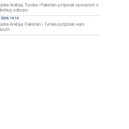
jska Arabija, Turska i Pakistan potpisali sporazum o
dničkoj odbrani
.2026 14:14
jska Arabija, Pakistan i Turska potpisali vojni
azum