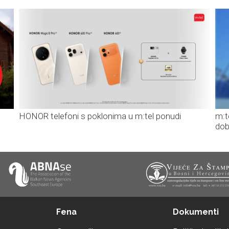
HONOR telefoni s poklonima u m:tel ponudi
m:t
dob
Fena
Dokumenti