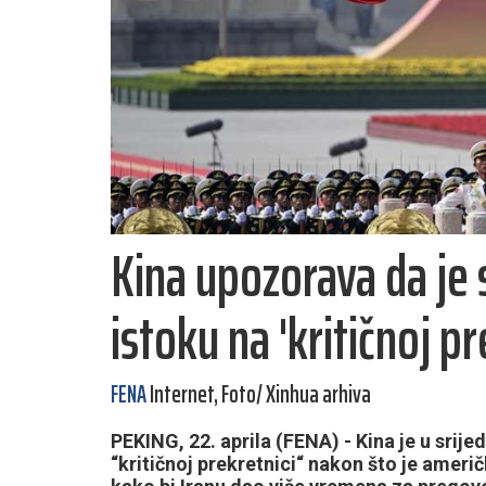
Kina upozorava da je 
istoku na 'kritičnoj pr
FENA
Internet, Foto/ Xinhua arhiva
PEKING, 22. aprila (FENA) - Kina je u srije
“kritičnoj prekretnici“ nakon što je amer