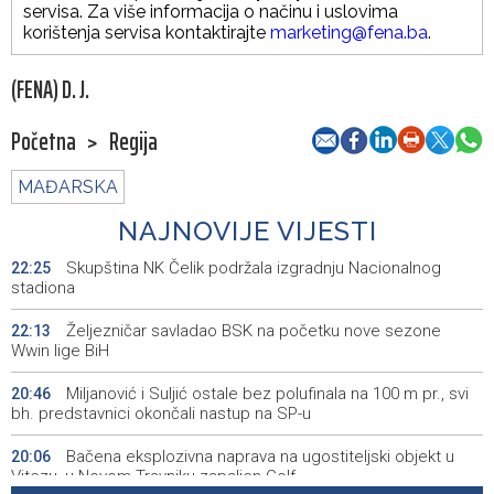
servisa. Za više informacija o načinu i uslovima
korištenja servisa kontaktirajte
marketing@fena.ba
.
(FENA) D. J.
Početna
>
Regija
MAĐARSKA
NAJNOVIJE VIJESTI
Skupština NK Čelik podržala izgradnju Nacionalnog
22:25
stadiona
Željezničar savladao BSK na početku nove sezone
22:13
Wwin lige BiH
Miljanović i Suljić ostale bez polufinala na 100 m pr., svi
20:46
bh. predstavnici okončali nastup na SP-u
Bačena eksplozivna naprava na ugostiteljski objekt u
20:06
Vitezu, u Novom Travniku zapaljen Golf