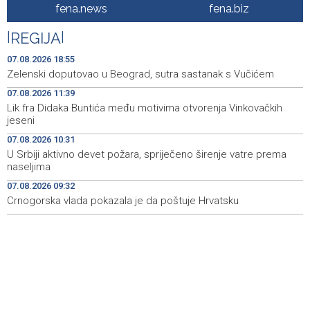
fena.news
fena.biz
Galerija ULUPUBiH otvara novu izlagačku sezonu,
20:01
predstavlja novi izlagački program
|
REGIJA
|
Faris Dževahirić novi nogometaš Veleža
19:44
07.08.2026 18:55
Zelenski doputovao u Beograd, sutra sastanak s Vučićem
Announcement of events for Saturday, 8 August 2026
19:21
07.08.2026 11:39
Lik fra Didaka Buntića među motivima otvorenja Vinkovačkih
Rudari Milanovića ubijedili da ode kući, Memčić se već
19:10
jeseni
ponovo vratio u jamu 'Raspotočje'
07.08.2026 10:31
Sarajevo Film Festival presents Kinoscope and
19:03
U Srbiji aktivno devet požara, spriječeno širenje vatre prema
Kinoscope Surreal programs
naseljima
07.08.2026 09:32
Najave događaja za 8. 8. 2026. godine (subota)
19:00
Crnogorska vlada pokazala je da poštuje Hrvatsku