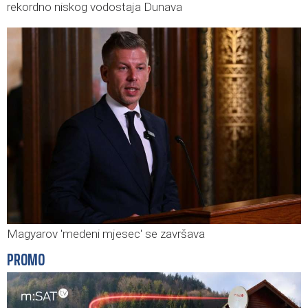
rekordno niskog vodostaja Dunava
Magyarov 'medeni mjesec' se završava
PROMO