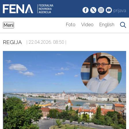
prijava
Foto
Video
English
Meni
REGIJA
| 22.04.2026. 08:50 |