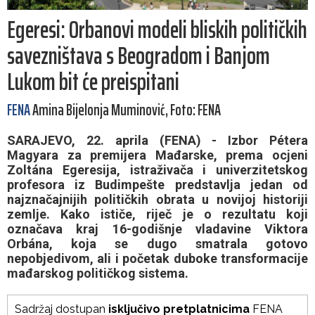
Egeresi: Orbanovi modeli bliskih političkih
savezništava s Beogradom i Banjom
Lukom bit će preispitani
FENA
Amina Bijelonja Muminović, Foto: FENA
SARAJEVO, 22. aprila (FENA) - Izbor Pétera
Magyara za premijera Mađarske, prema ocjeni
Zoltána Egeresija, istraživača i univerzitetskog
profesora iz Budimpešte predstavlja jedan od
najznačajnijih političkih obrata u novijoj historiji
zemlje. Kako ističe, riječ je o rezultatu koji
označava kraj 16-godišnje vladavine Viktora
Orbána, koja se dugo smatrala gotovo
nepobjedivom, ali i početak duboke transformacije
mađarskog političkog sistema.
Sadržaj dostupan
isključivo pretplatnicima
FENA