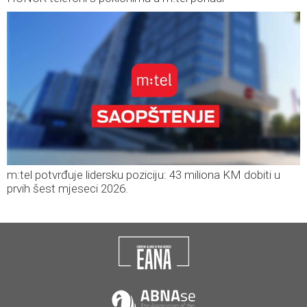
m:tel potvrđuje lidersku poziciju: 43 miliona KM dobiti u
prvih šest mjeseci 2026.