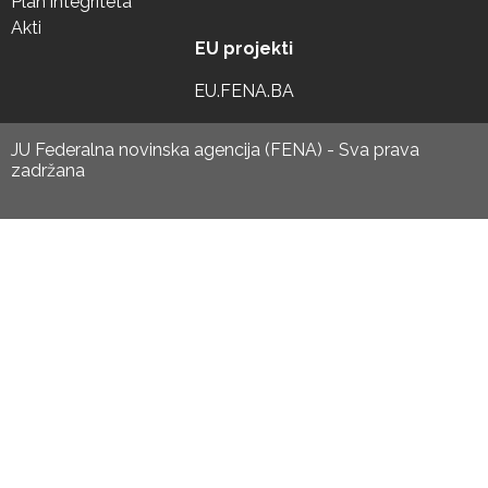
Plan integriteta
Akti
EU projekti
EU.FENA.BA
JU Federalna novinska agencija (FENA) - Sva prava
zadržana