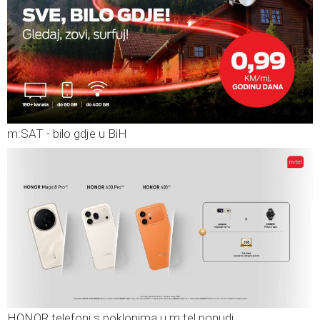
m:SAT - bilo gdje u BiH
HONOR telefoni s poklonima u m:tel ponudi