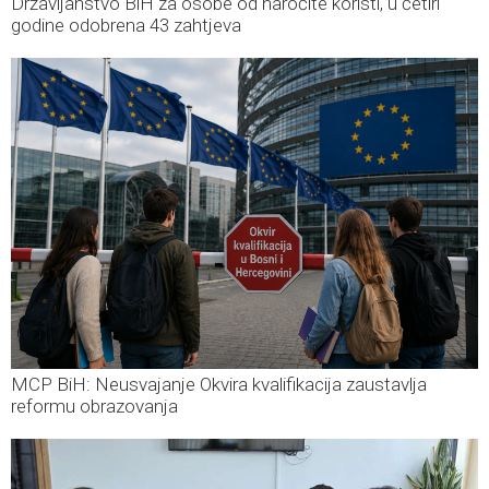
Državljanstvo BiH za osobe od naročite koristi, u četiri
godine odobrena 43 zahtjeva
MCP BiH: Neusvajanje Okvira kvalifikacija zaustavlja
reformu obrazovanja