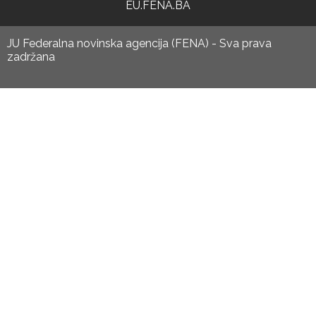
EU.FENA.BA
JU Federalna novinska agencija (FENA) - Sva prava
zadržana