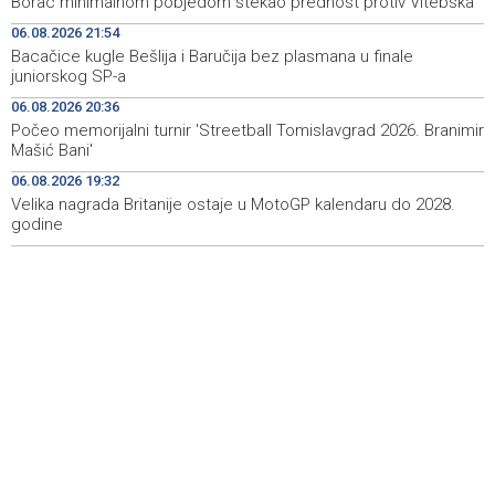
Borac minimalnom pobjedom stekao prednost protiv Vitebska
Na Vilsonovom šetalištu u Sarajevu predstavljeno 50
20:26
06.08.2026 21:54
luksuznih i sportskih automobila
Bacačice kugle Bešlija i Baručija bez plasmana u finale
juniorskog SP-a
Announcement of events for Friday, 7 August 2026
20:01
06.08.2026 20:36
Drugi Festival bakri okupio mještane i posjetitelje kod
19:55
Počeo memorijalni turnir 'Streetball Tomislavgrad 2026. Branimir
Livna
Mašić Bani'
06.08.2026 19:32
Novi Travnik receives first direct EU funding for UNESCO
19:45
heritage project
Velika nagrada Britanije ostaje u MotoGP kalendaru do 2028.
godine