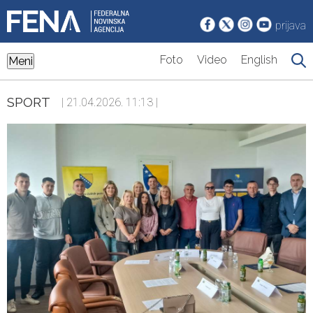
prijava
Foto
Video
English
Meni
SPORT
| 21.04.2026. 11:13 |