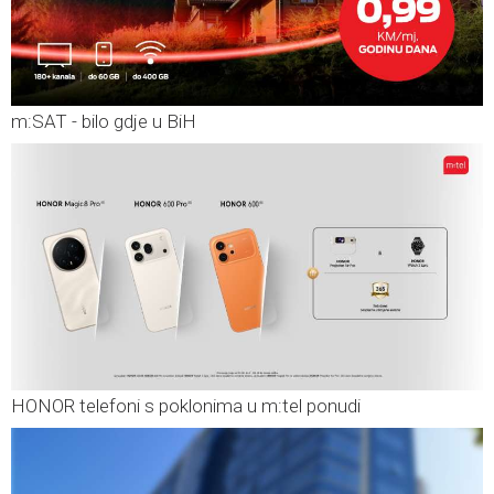
m:SAT - bilo gdje u BiH
HONOR telefoni s poklonima u m:tel ponudi