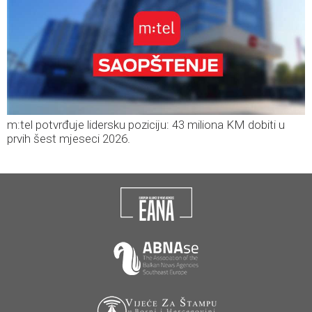
m:tel potvrđuje lidersku poziciju: 43 miliona KM dobiti u
prvih šest mjeseci 2026.