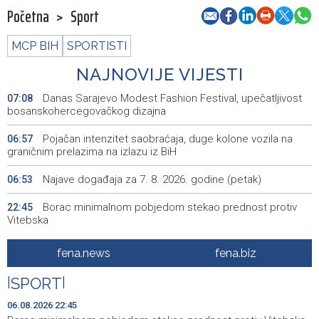
Početna
>
Sport
MCP BIH
SPORTISTI
NAJNOVIJE VIJESTI
Danas Sarajevo Modest Fashion Festival, upečatljivost
07:08
bosanskohercegovačkog dizajna
Pojačan intenzitet saobraćaja, duge kolone vozila na
06:57
graničnim prelazima na izlazu iz BiH
Najave događaja za 7. 8. 2026. godine (petak)
06:53
Borac minimalnom pobjedom stekao prednost protiv
22:45
Vitebska
Bacačice kugle Bešlija i Baručija bez plasmana u finale
21:54
fena.news
fena.biz
juniorskog SP-a
|
SPORT
|
Počeo memorijalni turnir 'Streetball Tomislavgrad 2026.
20:36
Branimir Mašić Bani'
06.08.2026 22:45