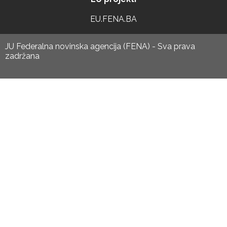
EU.FENA.BA
JU Federalna novinska agencija (FENA) - Sva prava
zadržana