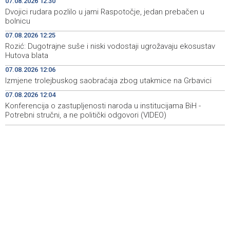
07.08.2026 12:30
Dvojici rudara pozlilo u jami Raspotočje, jedan prebačen u
Brodski promet kroz Hormuški moreuz i dalje je ozbiljno
12:17
bolnicu
poremećen
07.08.2026 12:25
Rozić: Dugotrajne suše i niski vodostaji ugrožavaju ekosustav
Multiple fires reported in West Herzegovina Canton,
12:16
Hutova blata
more than 27,000 square meters burned in Grude
07.08.2026 12:06
Best Photo contest to capture memorable moments of
12:13
Izmjene trolejbuskog saobraćaja zbog utakmice na Grbavici
the 32nd Sarajevo Film Festival
07.08.2026 12:04
Konferencija o zastupljenosti naroda u institucijama BiH -
Izmjene trolejbuskog saobraćaja zbog utakmice na
12:06
Grbavici
Potrebni stručni, a ne politički odgovori (VIDEO)