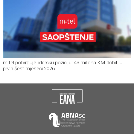
m:tel potvrđuje lidersku poziciju: 43 miliona KM dobiti u
prvih šest mjeseci 2026.