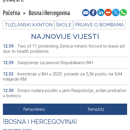
Početna
>
Bosna i Hercegovina
TUZLANSKI KANTON
ŠKOLE
PRIJAVE O BOMBAMA
NAJNOVIJE VIJESTI
Two of 11 protesting Zenica miners forced to leave pit
12:39
due to health problems
Saopćenje za javnost Republikanci BiH
12:39
Investicije u BiH u 2025. porasle za 5,36 posto, na 9,44
12:32
milijarde KM
Dvojici rudara pozlilo u jami Raspotočje, jedan prebačen
12:30
u bolnicu
Rozić: Dugotrajne suše i niski vodostaji ugrožavaju
12:25
fena.news
fena.biz
ekosustav Hutova blata
|
BOSNA I HERCEGOVINA
|
Public transportation changes in Sarajevo today due to
12:23
football match at Grbavica Stadium