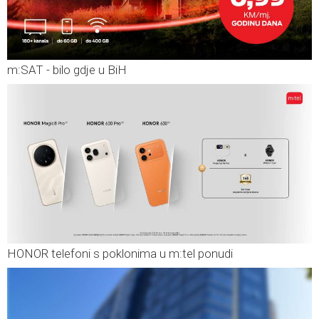
m:SAT - bilo gdje u BiH
HONOR telefoni s poklonima u m:tel ponudi