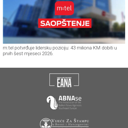
m:tel potvrđuje lidersku poziciju: 43 miliona KM dobiti u
prvih šest mjeseci 2026.