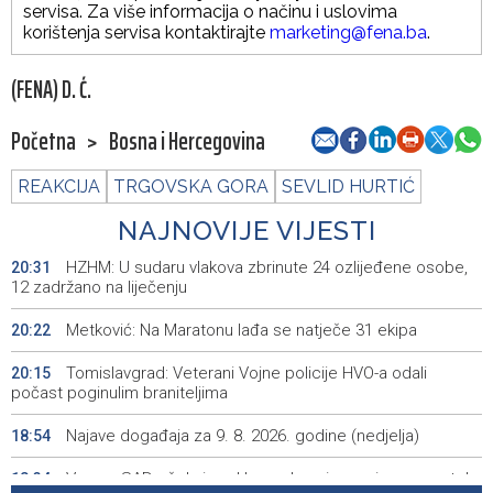
servisa. Za više informacija o načinu i uslovima
korištenja servisa kontaktirajte
marketing@fena.ba
.
(FENA) D. Ć.
Početna
>
Bosna i Hercegovina
REAKCIJA
TRGOVSKA GORA
SEVLID HURTIĆ
NAJNOVIJE VIJESTI
HZHM: U sudaru vlakova zbrinute 24 ozlijeđene osobe,
20:31
12 zadržano na liječenju
Metković: Na Maratonu lađa se natječe 31 ekipa
20:22
Tomislavgrad: Veterani Vojne policije HVO-a odali
20:15
počast poginulim braniteljima
Najave događaja za 9. 8. 2026. godine (nedjelja)
18:54
Vance: SAD očekuje od Irana da osigura siguran protok
18:34