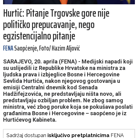
Hurtić: Pitanje Trgovske gore nije
političko prepucavanje, nego
egzistencijalno pitanje
FENA
Saopćenje, Foto/ Hazim Aljović
SARAJEVO, 20. aprila (FENA) - Medijski napadi koji
su uslijedili iz Republike Hrvatske na ministra za
ljudska prava i izbjeglice Bosne i Hercegovine
Sevlida Hurtića, nakon njegovog gostovanja u
emisiji Centralni dnevnik kod Senada
Hadžifejzovića, ne predstavljaju ništa novo, ali
predstavljaju ozbiljan problem. Ne zbog samog
ministra, već zbog poruke koja se pokušava poslati
građanima Bosne i Hercegovine – saopćeno je iz
Hurtićevog Kabineta.
Sadržaj dostupan
isključivo pretplatnicima
FENA