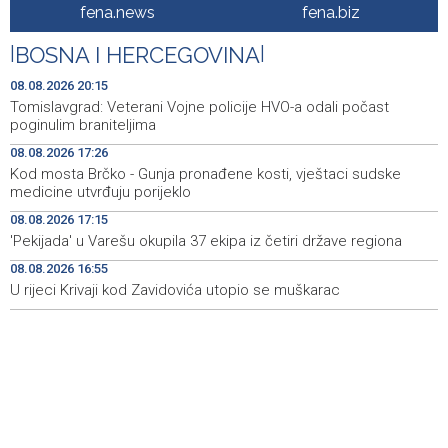
nafte kroz Hormuški moreuz
fena.news
fena.biz
Iranski šef sigurnosti: Hormuški moreuz će ostati
18:21
|
BOSNA I HERCEGOVINA
|
zatvoren dok SAD ne ispuni zahtjeve Teherana
08.08.2026 20:15
Iran 'vrlo blizu' dogovora s Omanom o novoj Hormuškoj
18:09
Tomislavgrad: Veterani Vojne policije HVO-a odali počast
brodskoj ruti
poginulim braniteljima
08.08.2026 17:26
Koncertom Marije Šerifović večeras se zatvara
18:05
Kod mosta Brčko - Gunja pronađene kosti, vještaci sudske
manifestacija 'Dani dijaspore Travnik 2026'
medicine utvrđuju porijeklo
Kod mosta Brčko - Gunja pronađene kosti, vještaci
17:26
08.08.2026 17:15
sudske medicine utvrđuju porijeklo
'Pekijada' u Varešu okupila 37 ekipa iz četiri države regiona
08.08.2026 16:55
'Pekijada' u Varešu okupila 37 ekipa iz četiri države
17:15
regiona
U rijeci Krivaji kod Zavidovića utopio se muškarac