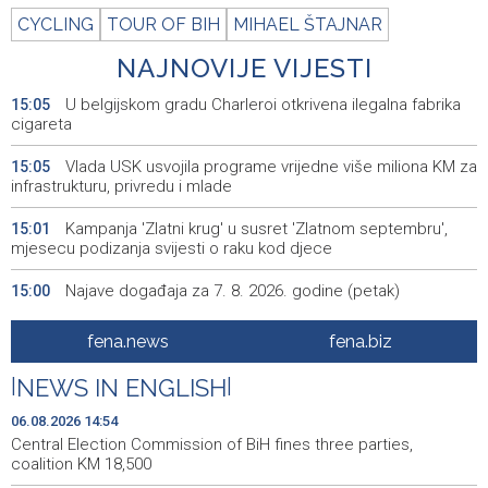
CYCLING
TOUR OF BIH
MIHAEL ŠTAJNAR
NAJNOVIJE VIJESTI
U belgijskom gradu Charleroi otkrivena ilegalna fabrika
15:05
cigareta
Vlada USK usvojila programe vrijedne više miliona KM za
15:05
infrastrukturu, privredu i mlade
Kampanja 'Zlatni krug' u susret 'Zlatnom septembru',
15:01
mjesecu podizanja svijesti o raku kod djece
Najave događaja za 7. 8. 2026. godine (petak)
15:00
Većina Amerikanaca protivi se ratu na Bliskom istoku
14:56
fena.news
fena.biz
Central Election Commission of BiH fines three parties,
14:54
|
NEWS IN ENGLISH
|
coalition KM 18,500
06.08.2026 14:54
Učesnici Krajiškog moto-maratona 'Dani slobode 2026'
14:54
Central Election Commission of BiH fines three parties,
odali počast braniocima
coalition KM 18,500