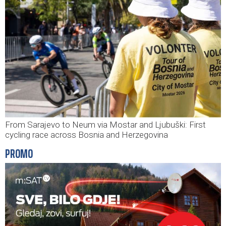
From Sarajevo to Neum via Mostar and Ljubuški: First
cycling race across Bosnia and Herzegovina
PROMO