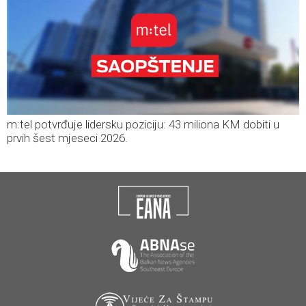
m:tel potvrđuje lidersku poziciju: 43 miliona KM dobiti u
prvih šest mjeseci 2026.