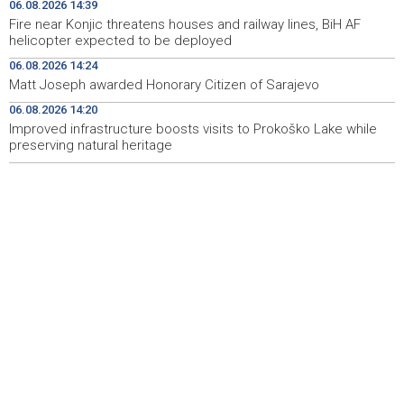
06.08.2026 14:39
Inspektori u ZDK zatekli 11 obveznika koji nisu
14:51
Fire near Konjic threatens houses and railway lines, BiH AF
evidentirali promet putem fiskalnog uređaja
helicopter expected to be deployed
Na Sarajevskoj berzi današnji promet 114.853,85 KM
14:48
06.08.2026 14:24
Matt Joseph awarded Honorary Citizen of Sarajevo
Ovjera knjižica nije odobrovoljila zeničke rudare, u jami
14:48
06.08.2026 14:20
'Raspotočje' 11 ih protestira
Improved infrastructure boosts visits to Prokoško Lake while
preserving natural heritage