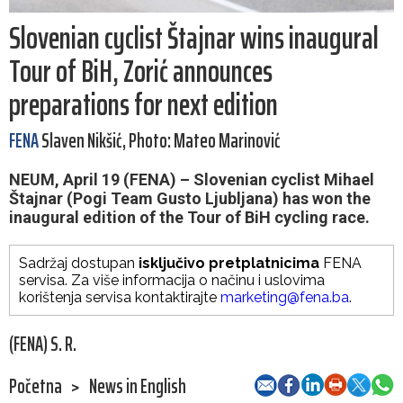
Slovenian cyclist Štajnar wins inaugural
Tour of BiH, Zorić announces
preparations for next edition
FENA
Slaven Nikšić, Photo: Mateo Marinović
NEUM, April 19 (FENA) – Slovenian cyclist Mihael
Štajnar (Pogi Team Gusto Ljubljana) has won the
inaugural edition of the Tour of BiH cycling race.
Sadržaj dostupan
isključivo pretplatnicima
FENA
servisa. Za više informacija o načinu i uslovima
korištenja servisa kontaktirajte
marketing@fena.ba
.
(FENA) S. R.
Početna
>
News in English