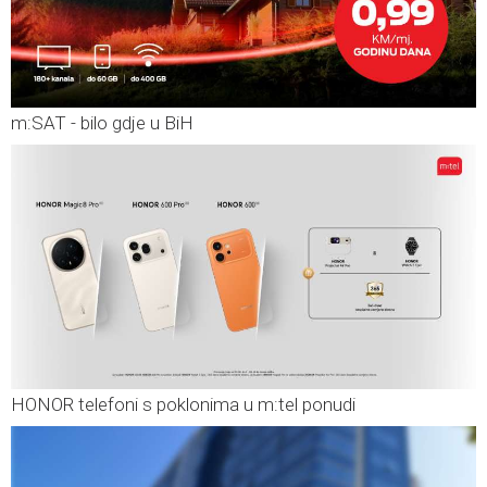
m:SAT - bilo gdje u BiH
HONOR telefoni s poklonima u m:tel ponudi